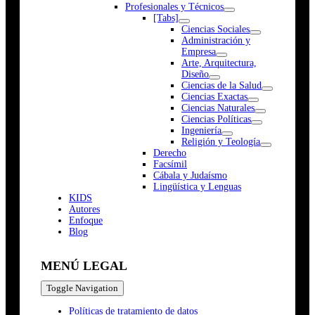
Profesionales y Técnicos
[Tabs]
Ciencias Sociales
Administración y
Empresa
Arte, Arquitectura,
Diseño
Ciencias de la Salud
Ciencias Exactas
Ciencias Naturales
Ciencias Políticas
Ingeniería
Religión y Teología
Derecho
Facsímil
Cábala y Judaísmo
Lingüística y Lenguas
K
I
D
S
Autores
Enfoque
Blog
MENÚ LEGAL
Toggle Navigation
Políticas de tratamiento de datos