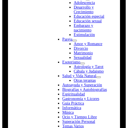
Adolescencia
Desarrollo y
Crecimiento
Educación especial
Educación sexual
Embarazo y
nacimiento
Estimulación
Pareja
Amor y Romance
Divorcio
Matrimonio
Sexualidad
Esoterismo
Astrología y Tarot
Cábala y Judaismo
Salud y Vida Natural
Otras terapias
Autoayuda y Superación
Biografías y Autobiografías
Espiritualidad
Gastronomía y Licores
Guía Práctica
Informática
Música
Ocio y Tiempo Libre
Superación Personal
Temas Varios