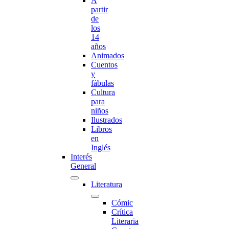
A
partir
de
los
14
años
Animados
Cuentos
y
fábulas
Cultura
para
niños
Ilustrados
Libros
en
Inglés
Interés
General
Literatura
Cómic
Crítica
Literaria