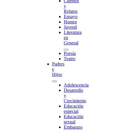
Cuentos
y
Relatos
Ensayo
Humor
Juvenil
Literatura
en
General
Poesía
Teatro
Padres
e
Hijos
Adolescencia
Desarrollo
y
Crecimiento
Educación
especial
Educación
sexual
Embarazo