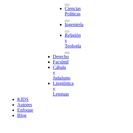
Ciencias
Políticas
Ingeniería
Religión
y
Teología
Derecho
Facsímil
Cábala
y
Judaísmo
Lingüística
y
Lenguas
K
I
D
S
Autores
Enfoque
Blog