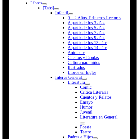
Libros
[Tabs]
Infantil
0 – 2 Años. Primeros Lectores
A partir de los 3 años
A partir de los 5 años
A partir de los 7 años
A partir de los 9 años
A partir de los 12 años
A partir de los 14 años
Animados
Cuentos y fábulas
Cultura para niños
Ilustrados
Libros en Inglés
Interés General
Literatura
Cómic
Crítica Literaria
Cuentos y Relatos
Ensayo
Humor
Juvenil
Literatura en General
Poesía
Teatro
Padres e Hijos