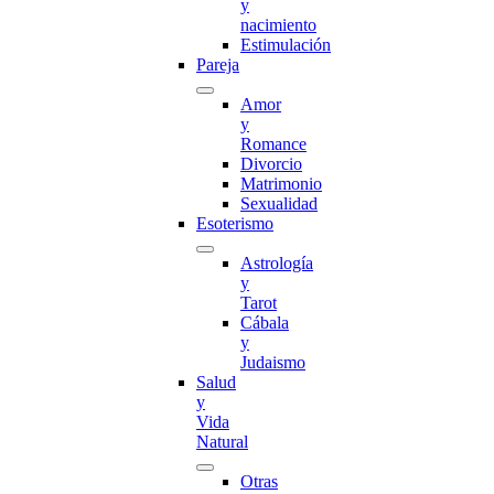
y
nacimiento
Estimulación
Pareja
Amor
y
Romance
Divorcio
Matrimonio
Sexualidad
Esoterismo
Astrología
y
Tarot
Cábala
y
Judaismo
Salud
y
Vida
Natural
Otras