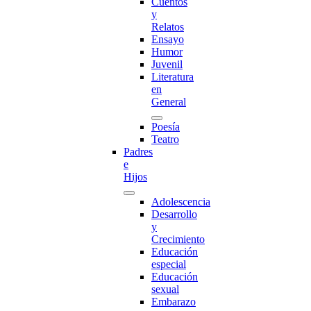
Cuentos
y
Relatos
Ensayo
Humor
Juvenil
Literatura
en
General
Poesía
Teatro
Padres
e
Hijos
Adolescencia
Desarrollo
y
Crecimiento
Educación
especial
Educación
sexual
Embarazo