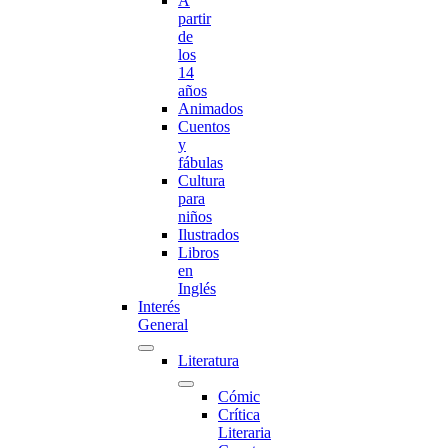
A
partir
de
los
14
años
Animados
Cuentos
y
fábulas
Cultura
para
niños
Ilustrados
Libros
en
Inglés
Interés
General
Literatura
Cómic
Crítica
Literaria