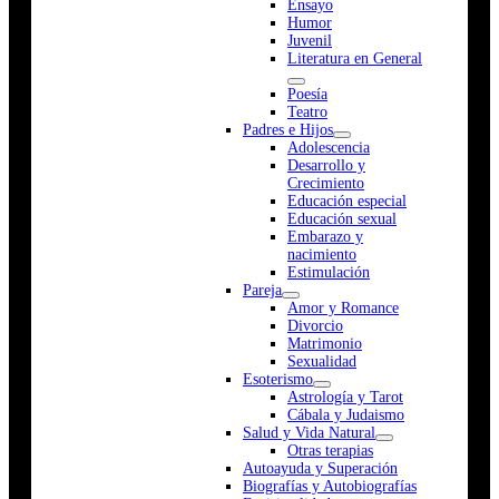
Ensayo
Humor
Juvenil
Literatura en General
Poesía
Teatro
Padres e Hijos
Adolescencia
Desarrollo y
Crecimiento
Educación especial
Educación sexual
Embarazo y
nacimiento
Estimulación
Pareja
Amor y Romance
Divorcio
Matrimonio
Sexualidad
Esoterismo
Astrología y Tarot
Cábala y Judaismo
Salud y Vida Natural
Otras terapias
Autoayuda y Superación
Biografías y Autobiografías