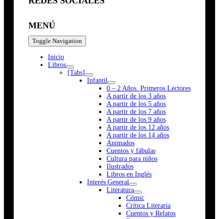
REDES SOCIALES
MENÚ
Toggle Navigation
Inicio
Libros
[Tabs]
Infantil
0 – 2 Años. Primeros Lectores
A partir de los 3 años
A partir de los 5 años
A partir de los 7 años
A partir de los 9 años
A partir de los 12 años
A partir de los 14 años
Animados
Cuentos y fábulas
Cultura para niños
Ilustrados
Libros en Inglés
Interés General
Literatura
Cómic
Crítica Literaria
Cuentos y Relatos