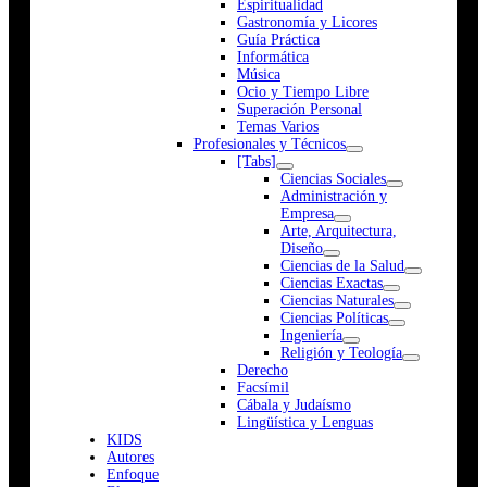
Espiritualidad
Gastronomía y Licores
Guía Práctica
Informática
Música
Ocio y Tiempo Libre
Superación Personal
Temas Varios
Profesionales y Técnicos
[Tabs]
Ciencias Sociales
Administración y
Empresa
Arte, Arquitectura,
Diseño
Ciencias de la Salud
Ciencias Exactas
Ciencias Naturales
Ciencias Políticas
Ingeniería
Religión y Teología
Derecho
Facsímil
Cábala y Judaísmo
Lingüística y Lenguas
K
I
D
S
Autores
Enfoque