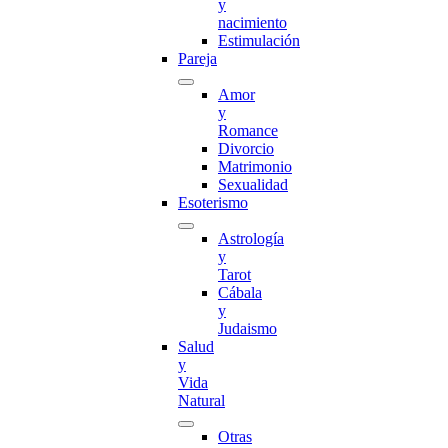
y
nacimiento
Estimulación
Pareja
Amor
y
Romance
Divorcio
Matrimonio
Sexualidad
Esoterismo
Astrología
y
Tarot
Cábala
y
Judaismo
Salud
y
Vida
Natural
Otras