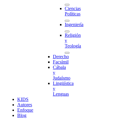
Ciencias
Políticas
Ingeniería
Religión
y
Teología
Derecho
Facsímil
Cábala
y
Judaísmo
Lingüística
y
Lenguas
K
I
D
S
Autores
Enfoque
Blog