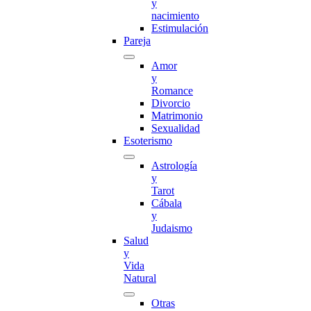
y
nacimiento
Estimulación
Pareja
Amor
y
Romance
Divorcio
Matrimonio
Sexualidad
Esoterismo
Astrología
y
Tarot
Cábala
y
Judaismo
Salud
y
Vida
Natural
Otras