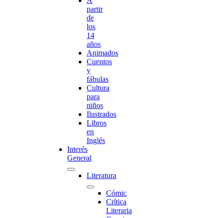
A
partir
de
los
14
años
Animados
Cuentos
y
fábulas
Cultura
para
niños
Ilustrados
Libros
en
Inglés
Interés
General
Literatura
Cómic
Crítica
Literaria