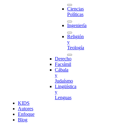
Ciencias
Políticas
Ingeniería
Religión
y
Teología
Derecho
Facsímil
Cábala
y
Judaísmo
Lingüística
y
Lenguas
K
I
D
S
Autores
Enfoque
Blog