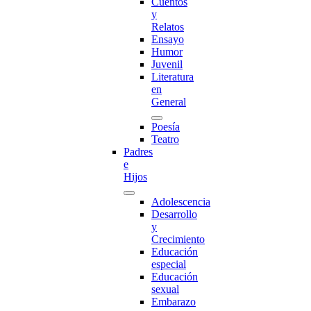
Cuentos
y
Relatos
Ensayo
Humor
Juvenil
Literatura
en
General
Poesía
Teatro
Padres
e
Hijos
Adolescencia
Desarrollo
y
Crecimiento
Educación
especial
Educación
sexual
Embarazo