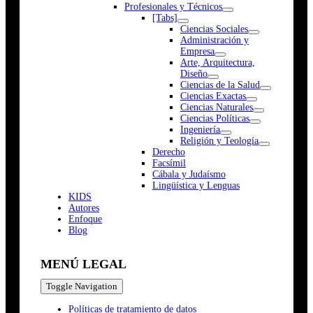
Profesionales y Técnicos
[Tabs]
Ciencias Sociales
Administración y
Empresa
Arte, Arquitectura,
Diseño
Ciencias de la Salud
Ciencias Exactas
Ciencias Naturales
Ciencias Políticas
Ingeniería
Religión y Teología
Derecho
Facsímil
Cábala y Judaísmo
Lingüística y Lenguas
K
I
D
S
Autores
Enfoque
Blog
MENÚ LEGAL
Toggle Navigation
Políticas de tratamiento de datos