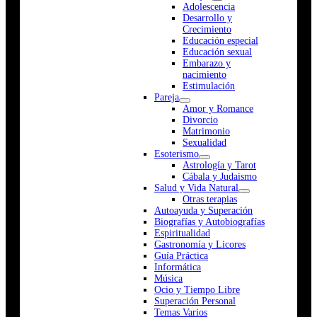
Adolescencia
Desarrollo y
Crecimiento
Educación especial
Educación sexual
Embarazo y
nacimiento
Estimulación
Pareja
Amor y Romance
Divorcio
Matrimonio
Sexualidad
Esoterismo
Astrología y Tarot
Cábala y Judaismo
Salud y Vida Natural
Otras terapias
Autoayuda y Superación
Biografías y Autobiografías
Espiritualidad
Gastronomía y Licores
Guía Práctica
Informática
Música
Ocio y Tiempo Libre
Superación Personal
Temas Varios