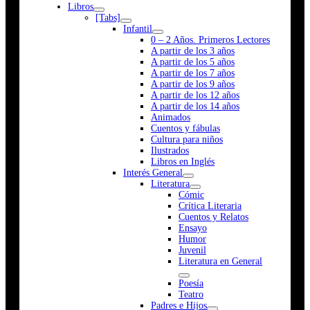
Libros
[Tabs]
Infantil
0 – 2 Años. Primeros Lectores
A partir de los 3 años
A partir de los 5 años
A partir de los 7 años
A partir de los 9 años
A partir de los 12 años
A partir de los 14 años
Animados
Cuentos y fábulas
Cultura para niños
Ilustrados
Libros en Inglés
Interés General
Literatura
Cómic
Crítica Literaria
Cuentos y Relatos
Ensayo
Humor
Juvenil
Literatura en General
Poesía
Teatro
Padres e Hijos