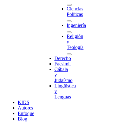
Ciencias
Políticas
Ingeniería
Religión
y
Teología
Derecho
Facsímil
Cábala
y
Judaísmo
Lingüística
y
Lenguas
K
I
D
S
Autores
Enfoque
Blog