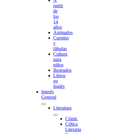
A
partir
de
los
14
años
Animados
Cuentos
y
fábulas
Cultura
para
niños
Ilustrados
Libros
en
Inglés
Interés
General
Literatura
Cómic
Crítica
Literaria