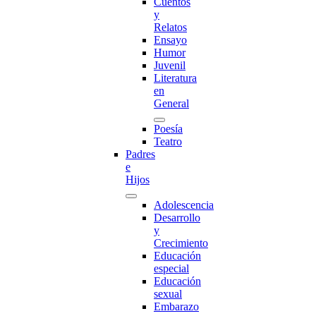
Cuentos
y
Relatos
Ensayo
Humor
Juvenil
Literatura
en
General
Poesía
Teatro
Padres
e
Hijos
Adolescencia
Desarrollo
y
Crecimiento
Educación
especial
Educación
sexual
Embarazo