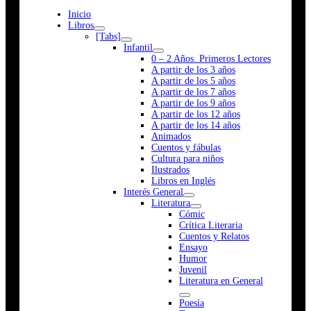
Inicio
Libros
[Tabs]
Infantil
0 – 2 Años. Primeros Lectores
A partir de los 3 años
A partir de los 5 años
A partir de los 7 años
A partir de los 9 años
A partir de los 12 años
A partir de los 14 años
Animados
Cuentos y fábulas
Cultura para niños
Ilustrados
Libros en Inglés
Interés General
Literatura
Cómic
Crítica Literaria
Cuentos y Relatos
Ensayo
Humor
Juvenil
Literatura en General
Poesía