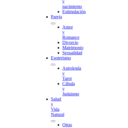
y
nacimiento
Estimulación
Pareja
Amor
y
Romance
Divorcio
Matrimonio
Sexualidad
Esoterismo
Astrología
y
Tarot
Cábala
y
Judaismo
Salud
y
Vida
Natural
Otras