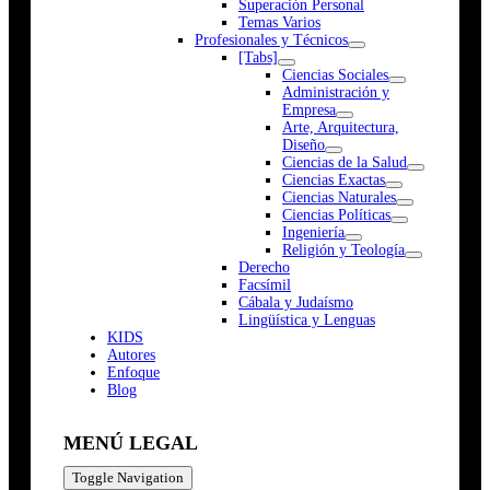
Superación Personal
Temas Varios
Profesionales y Técnicos
[Tabs]
Ciencias Sociales
Administración y
Empresa
Arte, Arquitectura,
Diseño
Ciencias de la Salud
Ciencias Exactas
Ciencias Naturales
Ciencias Políticas
Ingeniería
Religión y Teología
Derecho
Facsímil
Cábala y Judaísmo
Lingüística y Lenguas
K
I
D
S
Autores
Enfoque
Blog
MENÚ LEGAL
Toggle Navigation