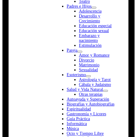
Teatro
Padres e Hijos
Adolescencia
Desarrollo y
Crecimiento
Educación especial
Educación sexual
Embarazo y
nacimiento
Estimulación
Pareja
Amor y Romance
Divorcio
Matrimonio
Sexualidad
Esoterismo
Astrología y Tarot
Cábala y Judaismo
Salud y Vida Natural
Otras terapias
Autoayuda y Superación
Biografías y Autobiografías
Espiritualidad
Gastronomía y Licores
Guía Práctica
Informática
Música
Ocio y Tiempo Libre