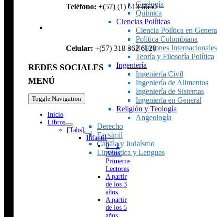
Geología
Teléfono:
+(57) (1) 613 6650
Química
Ciencias Políticas
Ciencia Política en Genera
Política Colombiana
Relaciones Internacionales
Celular:
+(57) 318 362 6120
Teoría y Filosofía Política
Ingeniería
REDES SOCIALES
Ingeniería Civil
MENÚ
Ingeniería de Alimentos
Ingeniería de Sistemas
Toggle Navigation
Ingeniería en General
Religión y Teología
Inicio
Angeología
Libros
Derecho
[Tabs]
Facsímil
Infantil
Cábala y Judaísmo
0 – 2
Lingüística y Lenguas
Años.
Primeros
Lectores
A partir
de los 3
años
A partir
de los 5
años