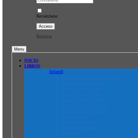
Recuérdame
Registrar
Menu
INICIO
LIBROS
Infantil
0 – 2 Años. Primeros Lectores
A partir de los 3 años
A partir de los 5 años
A partir de los 7 años
A partir de los 9 años
A partir de los 12 años
A partir de los 14 años
Animados
Cuentos y fábulas
Cultura para niños
Ilustrados