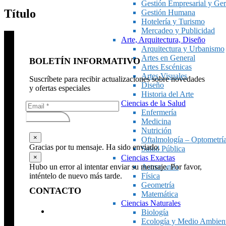
Gestión Empresarial y Ger
Título
Gestión Humana
Hotelería y Turismo
Mercadeo y Publicidad
Arte, Arquitectura, Diseño
Arquitectura y Urbanismo
Artes en General
BOLETÍN INFORMATIVO
Artes Escénicas
Artes Visuales
Suscríbete para recibir actualizaciones sobre novedades
Diseño
y ofertas especiales
Historia del Arte
Ciencias de la Salud
Enfermería
Subscribirse
Medicina
Nutrición
×
Oftalmología – Optometrí
Gracias por tu mensaje. Ha sido enviado.
Salud Pública
×
Ciencias Exactas
Hubo un error al intentar enviar su mensaje. Por favor,
Astronomía
inténtelo de nuevo más tarde.
Física
Geometría
CONTACTO
Matemática
Ciencias Naturales
Biología
Ecología y Medio Ambien