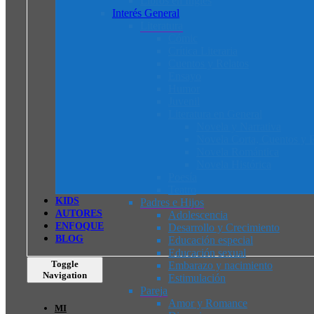
Libros en Inglés
Interés General
Literatura
Cómic
Crítica Literaria
Cuentos y Relatos
Ensayo
Humor
Juvenil
Literatura en General
Novela y Narrativa
Novela Corta, Cuentos y R
Novela Romántica
Novela Histórica
Poesía
Teatro
K
I
D
S
Padres e Hijos
AUTORES
Adolescencia
ENFOQUE
Desarrollo y Crecimiento
BLOG
Educación especial
Educación sexual
Toggle
Embarazo y nacimiento
Navigation
Estimulación
Pareja
Amor y Romance
MI