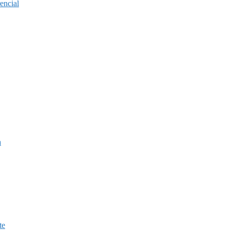
encial
a
te