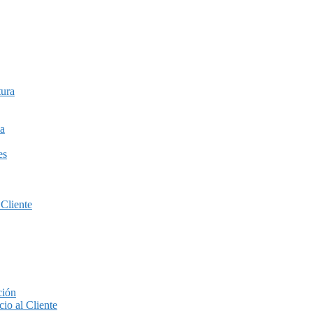
tura
a
es
 Cliente
ción
io al Cliente