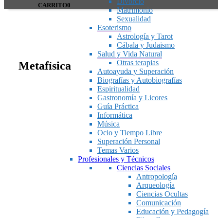
Divorcio
CARRITO
0
Matrimonio
Sexualidad
Esoterismo
Astrología y Tarot
Cábala y Judaismo
Salud y Vida Natural
Otras terapias
Metafísica
Autoayuda y Superación
Biografías y Autobiografías
Espiritualidad
Gastronomía y Licores
Guía Práctica
Informática
Música
Ocio y Tiempo Libre
Superación Personal
Temas Varios
Profesionales y Técnicos
Ciencias Sociales
Antropología
Arqueología
Ciencias Ocultas
Comunicación
Educación y Pedagogía