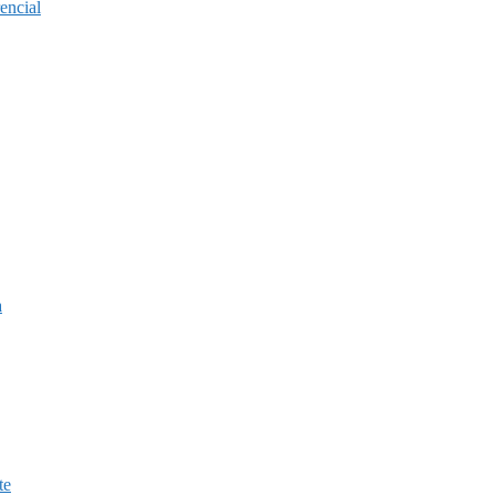
encial
a
te