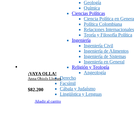
Geología
Química
Ciencias Políticas
Ciencia Política en Genera
Política Colombiana
Relaciones Internacionales
Teoría y Filosofía Política
Ingeniería
Ingeniería Civil
Ingeniería de Alimentos
Ingeniería de Sistemas
Ingeniería en General
Religión y Teología
Angeología
¡VAYA OLLA!
Derecho
Anna Obiols Llopart
Facsímil
Cábala y Judaísmo
$
82.200
Lingüística y Lenguas
Añadir al carrito