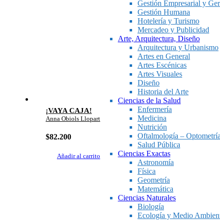
Gestión Empresarial y Ger
Gestión Humana
Hotelería y Turismo
Mercadeo y Publicidad
Arte, Arquitectura, Diseño
Arquitectura y Urbanismo
Artes en General
Artes Escénicas
Artes Visuales
Diseño
Historia del Arte
Ciencias de la Salud
Enfermería
¡VAYA CAJA!
Medicina
Anna Obiols Llopart
Nutrición
Oftalmología – Optometrí
$
82.200
Salud Pública
Ciencias Exactas
Añadir al carrito
Astronomía
Física
Geometría
Matemática
Ciencias Naturales
Biología
Ecología y Medio Ambien