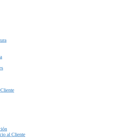
tura
a
es
 Cliente
ción
io al Cliente