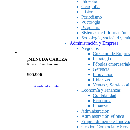
Filosofía
Geografía
Historia
Periodismo
Psicología
Psiquiatría
Sistemas de Información
Sociología, sociedad y cul
Administración y Empresa
Negocios
Creación de Empres
Estrategia
¡MENUDA CABEZA!
Fábulas empresarial
Ricard Ruiz Garzón
Gerencia
Innovación
$
90.900
Liderazgo
Ventas y Servicio al
Añadir al carrito
Economía y Finanzas
Contabilidad
Economía
Finanzas
Administración
Administración Pública
Emprendimiento e Innova
Gestión Comercial y Servic