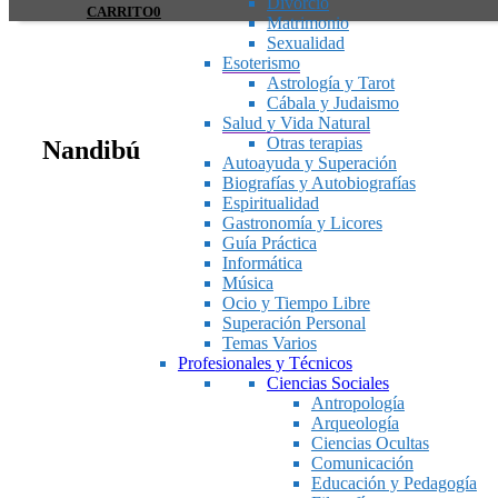
Divorcio
CARRITO
0
Matrimonio
Sexualidad
Esoterismo
Astrología y Tarot
Cábala y Judaismo
Salud y Vida Natural
Otras terapias
Nandibú
Autoayuda y Superación
Biografías y Autobiografías
Espiritualidad
Gastronomía y Licores
Guía Práctica
Informática
Música
Ocio y Tiempo Libre
Superación Personal
Temas Varios
Profesionales y Técnicos
Ciencias Sociales
Antropología
Arqueología
Ciencias Ocultas
Comunicación
Educación y Pedagogía