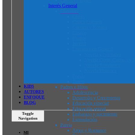
Libros en Inglés
Interés General
Literatura
Cómic
Crítica Literaria
Cuentos y Relatos
Ensayo
Humor
Juvenil
Literatura en General
Novela y Narrativa
Novela Corta, Cuentos y R
Novela Romántica
Novela Histórica
Poesía
Teatro
K
I
D
S
Padres e Hijos
AUTORES
Adolescencia
ENFOQUE
Desarrollo y Crecimiento
BLOG
Educación especial
Educación sexual
Toggle
Embarazo y nacimiento
Navigation
Estimulación
Pareja
Amor y Romance
MI