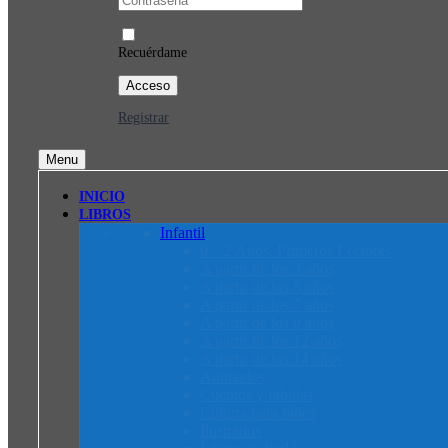
Recuérdame
Registrar
Menu
INICIO
LIBROS
Infantil
0 – 2 Años. Primeros Lectores
A partir de los 3 años
A partir de los 5 años
A partir de los 7 años
A partir de los 9 años
A partir de los 12 años
A partir de los 14 años
Animados
Cuentos y fábulas
Cultura para niños
Ilustrados