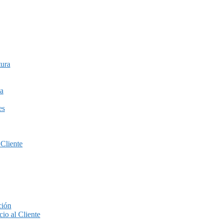
tura
a
es
 Cliente
ción
io al Cliente