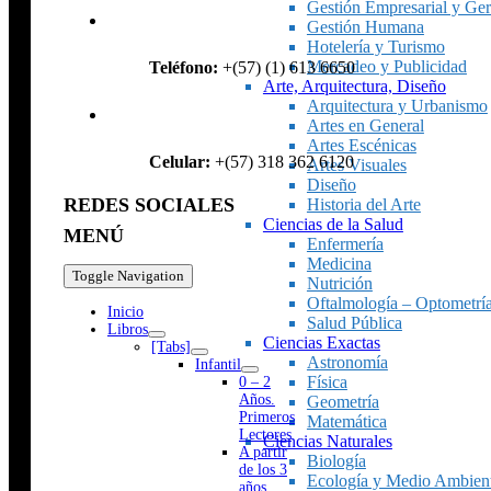
Gestión Empresarial y Ger
Gestión Humana
Hotelería y Turismo
Mercadeo y Publicidad
Teléfono:
+(57) (1) 613 6650
Arte, Arquitectura, Diseño
Arquitectura y Urbanismo
Artes en General
Artes Escénicas
Celular:
+(57) 318 362 6120
Artes Visuales
Diseño
REDES SOCIALES
Historia del Arte
Ciencias de la Salud
MENÚ
Enfermería
Medicina
Toggle Navigation
Nutrición
Oftalmología – Optometrí
Inicio
Salud Pública
Libros
Ciencias Exactas
[Tabs]
Astronomía
Infantil
Física
0 – 2
Años.
Geometría
Primeros
Matemática
Lectores
Ciencias Naturales
A partir
Biología
de los 3
Ecología y Medio Ambien
años