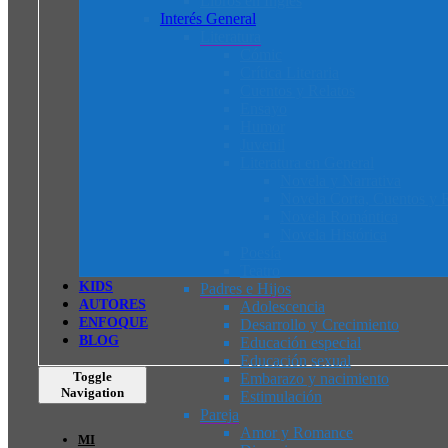
Libros en Inglés
Interés General
Literatura
Cómic
Crítica Literaria
Cuentos y Relatos
Ensayo
Humor
Juvenil
Literatura en General
Novela y Narrativa
Novela Corta, Cuentos y R
Novela Romántica
Novela Histórica
Poesía
Teatro
K
I
D
S
Padres e Hijos
AUTORES
Adolescencia
ENFOQUE
Desarrollo y Crecimiento
BLOG
Educación especial
Educación sexual
Toggle
Embarazo y nacimiento
Navigation
Estimulación
Pareja
Amor y Romance
MI