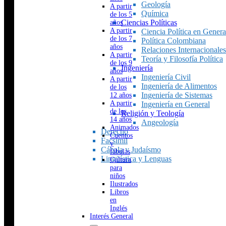
Geología
A partir
Química
de los 5
Ciencias Políticas
años
A partir
Ciencia Política en Genera
de los 7
Política Colombiana
años
Relaciones Internacionales
A partir
Teoría y Filosofía Política
de los 9
Ingeniería
años
Ingeniería Civil
A partir
Ingeniería de Alimentos
de los
Ingeniería de Sistemas
12 años
A partir
Ingeniería en General
de los
Religión y Teología
14 años
Angeología
Animados
Derecho
Cuentos
Facsímil
y
Cábala y Judaísmo
fábulas
Lingüística y Lenguas
Cultura
para
niños
Ilustrados
Libros
en
Inglés
Interés General