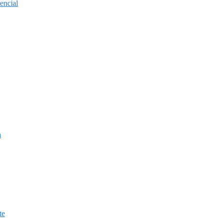
encial
a
te