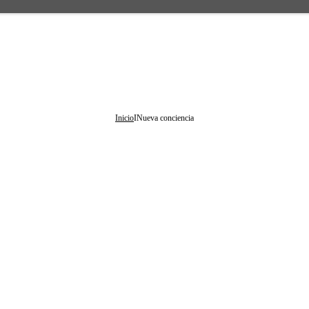
Inicio
I
Nueva conciencia