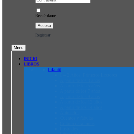
Recuérdame
Registrar
Menu
INICIO
LIBROS
Infantil
0 – 2 Años. Primeros Lectores
A partir de los 3 años
A partir de los 5 años
A partir de los 7 años
A partir de los 9 años
A partir de los 12 años
A partir de los 14 años
Animados
Cuentos y fábulas
Cultura para niños
Ilustrados