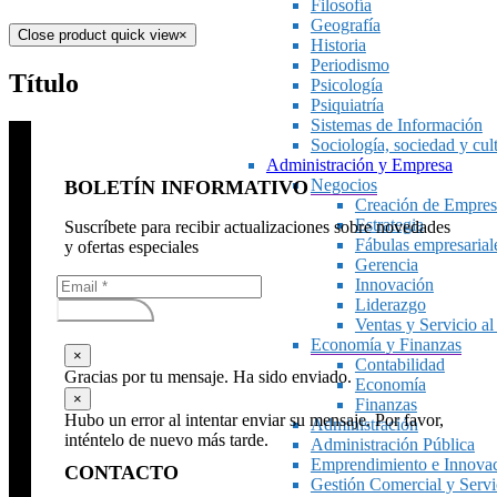
Filosofía
Geografía
Close product quick view
×
Historia
Periodismo
Título
Psicología
Psiquiatría
Sistemas de Información
Sociología, sociedad y cul
Administración y Empresa
Negocios
BOLETÍN INFORMATIVO
Creación de Empres
Estrategia
Suscríbete para recibir actualizaciones sobre novedades
Fábulas empresarial
y ofertas especiales
Gerencia
Innovación
Liderazgo
Subscribirse
Ventas y Servicio al
Economía y Finanzas
×
Contabilidad
Gracias por tu mensaje. Ha sido enviado.
Economía
×
Finanzas
Hubo un error al intentar enviar su mensaje. Por favor,
Administración
inténtelo de nuevo más tarde.
Administración Pública
Emprendimiento e Innova
CONTACTO
Gestión Comercial y Servic