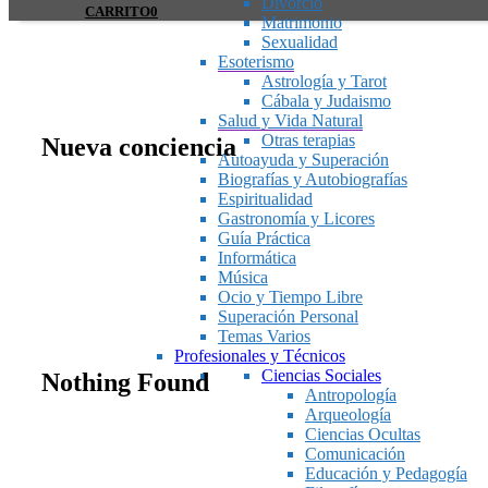
Divorcio
CARRITO
0
Matrimonio
Sexualidad
Esoterismo
Astrología y Tarot
Cábala y Judaismo
Salud y Vida Natural
Otras terapias
Nueva conciencia
Autoayuda y Superación
Biografías y Autobiografías
Espiritualidad
Gastronomía y Licores
Guía Práctica
Informática
Música
Ocio y Tiempo Libre
Superación Personal
Temas Varios
Profesionales y Técnicos
Ciencias Sociales
Nothing Found
Antropología
Arqueología
Ciencias Ocultas
Comunicación
Educación y Pedagogía