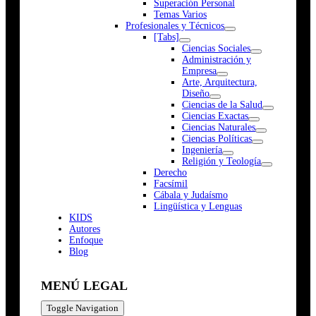
Superación Personal
Temas Varios
Profesionales y Técnicos
[Tabs]
Ciencias Sociales
Administración y
Empresa
Arte, Arquitectura,
Diseño
Ciencias de la Salud
Ciencias Exactas
Ciencias Naturales
Ciencias Políticas
Ingeniería
Religión y Teología
Derecho
Facsímil
Cábala y Judaísmo
Lingüística y Lenguas
K
I
D
S
Autores
Enfoque
Blog
MENÚ LEGAL
Toggle Navigation