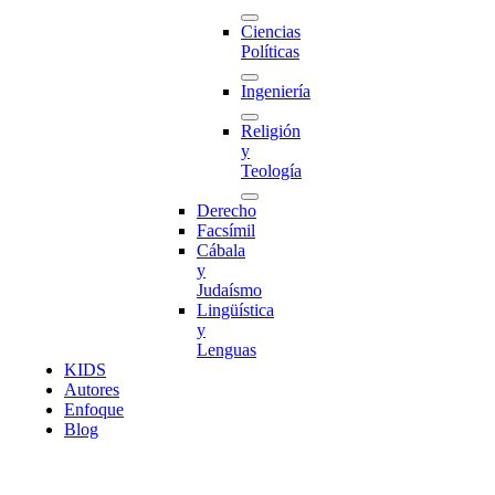
Ciencias
Políticas
Ingeniería
Religión
y
Teología
Derecho
Facsímil
Cábala
y
Judaísmo
Lingüística
y
Lenguas
K
I
D
S
Autores
Enfoque
Blog