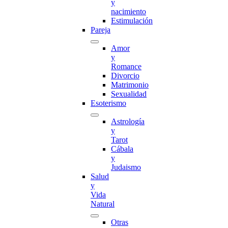
y
nacimiento
Estimulación
Pareja
Amor
y
Romance
Divorcio
Matrimonio
Sexualidad
Esoterismo
Astrología
y
Tarot
Cábala
y
Judaismo
Salud
y
Vida
Natural
Otras