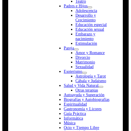
Teatro
Padres e Hijos
Adolescencia
Desarrollo y
Crecimiento
Educación especial
Educación sexual
Embarazo y
nacimiento
Estimulación
Pareja
Amor y Romance
Divorcio
Matrimonio
Sexualidad
Esoterismo
Astrología y Tarot
Cábala y Judaismo
Salud y Vida Natural
Otras terapias
Autoayuda y Superación
Biografías y Autobiografías
Espiritualidad
Gastronomía y Licores
Guía Práctica
Informática
Música
Ocio y Tiempo Libre