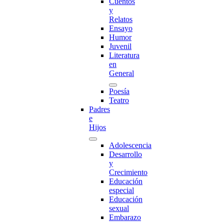
Cuentos
y
Relatos
Ensayo
Humor
Juvenil
Literatura
en
General
Poesía
Teatro
Padres
e
Hijos
Adolescencia
Desarrollo
y
Crecimiento
Educación
especial
Educación
sexual
Embarazo