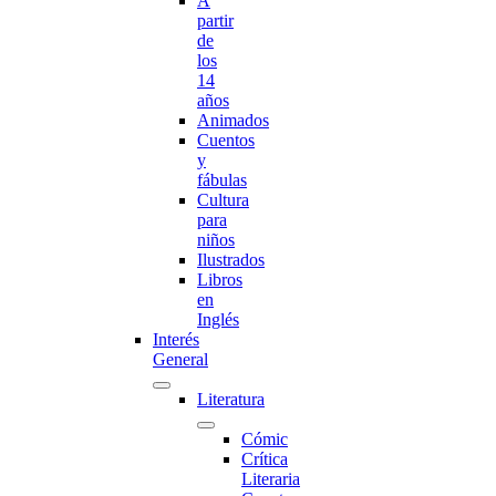
A
partir
de
los
14
años
Animados
Cuentos
y
fábulas
Cultura
para
niños
Ilustrados
Libros
en
Inglés
Interés
General
Literatura
Cómic
Crítica
Literaria