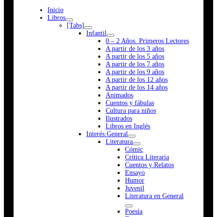
Inicio
Libros
[Tabs]
Infantil
0 – 2 Años. Primeros Lectores
A partir de los 3 años
A partir de los 5 años
A partir de los 7 años
A partir de los 9 años
A partir de los 12 años
A partir de los 14 años
Animados
Cuentos y fábulas
Cultura para niños
Ilustrados
Libros en Inglés
Interés General
Literatura
Cómic
Crítica Literaria
Cuentos y Relatos
Ensayo
Humor
Juvenil
Literatura en General
Poesía