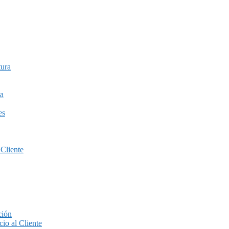
tura
a
es
 Cliente
ción
io al Cliente