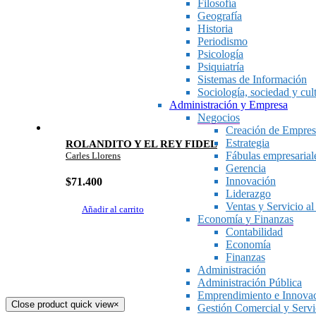
Filosofía
Geografía
Historia
Periodismo
Psicología
Psiquiatría
Sistemas de Información
Sociología, sociedad y cul
Administración y Empresa
Negocios
Creación de Empres
Estrategia
ROLANDITO Y EL REY FIDEL
Fábulas empresarial
Carles Llorens
Gerencia
Innovación
$
71.400
Liderazgo
Ventas y Servicio al
Añadir al carrito
Economía y Finanzas
Contabilidad
Economía
Finanzas
Administración
Administración Pública
Emprendimiento e Innova
Close product quick view
×
Gestión Comercial y Servic