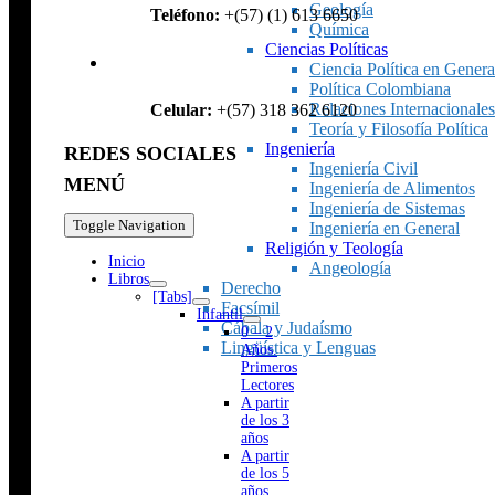
Geología
Teléfono:
+(57) (1) 613 6650
Química
Ciencias Políticas
Ciencia Política en Genera
Política Colombiana
Relaciones Internacionales
Celular:
+(57) 318 362 6120
Teoría y Filosofía Política
Ingeniería
REDES SOCIALES
Ingeniería Civil
MENÚ
Ingeniería de Alimentos
Ingeniería de Sistemas
Toggle Navigation
Ingeniería en General
Religión y Teología
Inicio
Angeología
Libros
Derecho
[Tabs]
Facsímil
Infantil
Cábala y Judaísmo
0 – 2
Lingüística y Lenguas
Años.
Primeros
Lectores
A partir
de los 3
años
A partir
de los 5
años