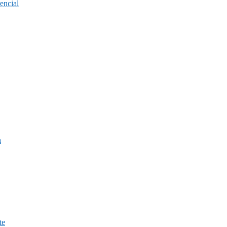
encial
a
te