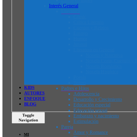
Libros en Inglés
Interés General
Literatura
Cómic
Crítica Literaria
Cuentos y Relatos
Ensayo
Humor
Juvenil
Literatura en General
Novela y Narrativa
Novela Corta, Cuentos y R
Novela Romántica
Novela Histórica
Poesía
Teatro
K
I
D
S
Padres e Hijos
AUTORES
Adolescencia
ENFOQUE
Desarrollo y Crecimiento
BLOG
Educación especial
Educación sexual
Toggle
Embarazo y nacimiento
Navigation
Estimulación
Pareja
Amor y Romance
MI