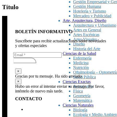
Gestión Empresarial y Ger
Título
Gestión Humana
Hotelería y Turismo
Mercadeo y Publicidad
Arte, Arquitectura, Diseño
Arquitectura y Urbanismo
Artes en General
BOLETÍN INFORMATIVO
Artes Escénicas
Artes Visuales
Suscríbete para recibir actualizaciones sobre novedades
Diseño
y ofertas especiales
Historia del Arte
Ciencias de la Salud
Enfermería
Subscribirse
Medicina
Nutrición
×
Oftalmología – Optometrí
Gracias por tu mensaje. Ha sido enviado.
Salud Pública
×
Ciencias Exactas
Hubo un error al intentar enviar su mensaje. Por favor,
Astronomía
inténtelo de nuevo más tarde.
Física
Geometría
CONTACTO
Matemática
Ciencias Naturales
Biología
Ecología y Medio Ambien