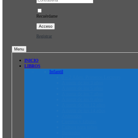
Recuérdame
Registrar
Menu
INICIO
LIBROS
Infantil
0 – 2 Años. Primeros Lectores
A partir de los 3 años
A partir de los 5 años
A partir de los 7 años
A partir de los 9 años
A partir de los 12 años
A partir de los 14 años
Animados
Cuentos y fábulas
Cultura para niños
Ilustrados