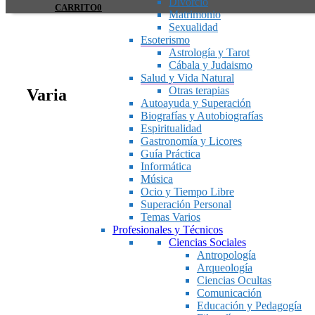
Divorcio
CARRITO
0
Matrimonio
Sexualidad
Esoterismo
Astrología y Tarot
Cábala y Judaismo
Salud y Vida Natural
Otras terapias
Varia
Autoayuda y Superación
Biografías y Autobiografías
Espiritualidad
Gastronomía y Licores
Guía Práctica
Informática
Música
Ocio y Tiempo Libre
Superación Personal
Temas Varios
Profesionales y Técnicos
Ciencias Sociales
Antropología
Arqueología
Ciencias Ocultas
Comunicación
Educación y Pedagogía