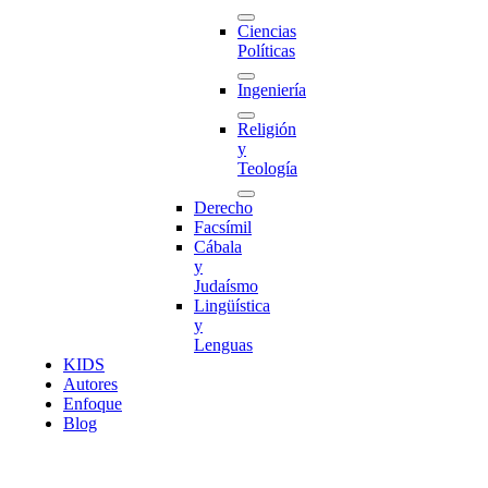
Ciencias
Políticas
Ingeniería
Religión
y
Teología
Derecho
Facsímil
Cábala
y
Judaísmo
Lingüística
y
Lenguas
K
I
D
S
Autores
Enfoque
Blog