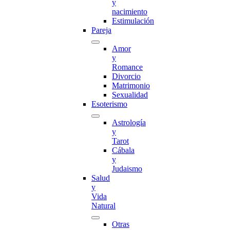
y
nacimiento
Estimulación
Pareja
Amor
y
Romance
Divorcio
Matrimonio
Sexualidad
Esoterismo
Astrología
y
Tarot
Cábala
y
Judaismo
Salud
y
Vida
Natural
Otras