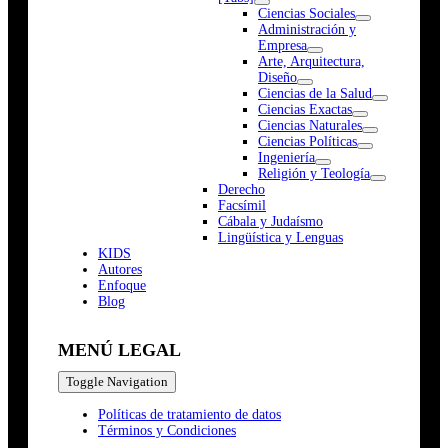
Ciencias Sociales
Administración y
Empresa
Arte, Arquitectura,
Diseño
Ciencias de la Salud
Ciencias Exactas
Ciencias Naturales
Ciencias Políticas
Ingeniería
Religión y Teología
Derecho
Facsímil
Cábala y Judaísmo
Lingüística y Lenguas
K
I
D
S
Autores
Enfoque
Blog
MENÚ LEGAL
Toggle Navigation
Políticas de tratamiento de datos
Términos y Condiciones