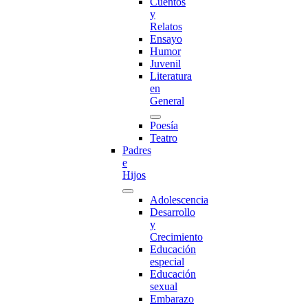
Cuentos
y
Relatos
Ensayo
Humor
Juvenil
Literatura
en
General
Poesía
Teatro
Padres
e
Hijos
Adolescencia
Desarrollo
y
Crecimiento
Educación
especial
Educación
sexual
Embarazo