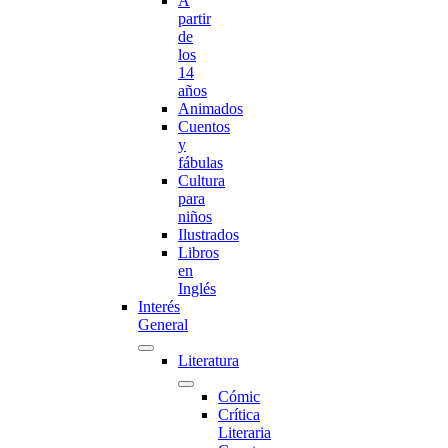
A
partir
de
los
14
años
Animados
Cuentos
y
fábulas
Cultura
para
niños
Ilustrados
Libros
en
Inglés
Interés
General
Literatura
Cómic
Crítica
Literaria