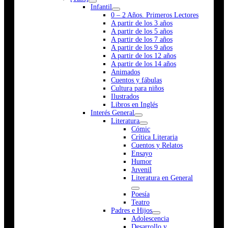
Infantil
0 – 2 Años. Primeros Lectores
A partir de los 3 años
A partir de los 5 años
A partir de los 7 años
A partir de los 9 años
A partir de los 12 años
A partir de los 14 años
Animados
Cuentos y fábulas
Cultura para niños
Ilustrados
Libros en Inglés
Interés General
Literatura
Cómic
Crítica Literaria
Cuentos y Relatos
Ensayo
Humor
Juvenil
Literatura en General
Poesía
Teatro
Padres e Hijos
Adolescencia
Desarrollo y