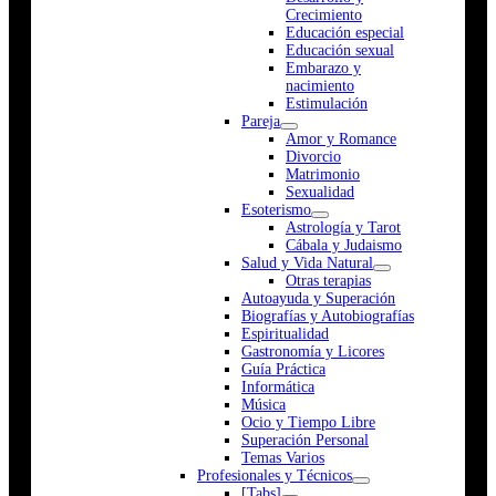
Crecimiento
Educación especial
Educación sexual
Embarazo y
nacimiento
Estimulación
Pareja
Amor y Romance
Divorcio
Matrimonio
Sexualidad
Esoterismo
Astrología y Tarot
Cábala y Judaismo
Salud y Vida Natural
Otras terapias
Autoayuda y Superación
Biografías y Autobiografías
Espiritualidad
Gastronomía y Licores
Guía Práctica
Informática
Música
Ocio y Tiempo Libre
Superación Personal
Temas Varios
Profesionales y Técnicos
[Tabs]