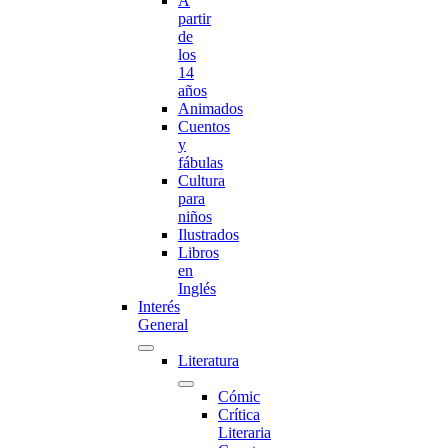
A
partir
de
los
14
años
Animados
Cuentos
y
fábulas
Cultura
para
niños
Ilustrados
Libros
en
Inglés
Interés
General
Literatura
Cómic
Crítica
Literaria