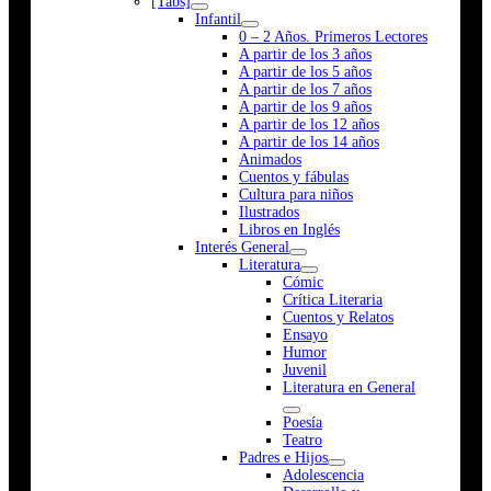
[Tabs]
Infantil
0 – 2 Años. Primeros Lectores
A partir de los 3 años
A partir de los 5 años
A partir de los 7 años
A partir de los 9 años
A partir de los 12 años
A partir de los 14 años
Animados
Cuentos y fábulas
Cultura para niños
Ilustrados
Libros en Inglés
Interés General
Literatura
Cómic
Crítica Literaria
Cuentos y Relatos
Ensayo
Humor
Juvenil
Literatura en General
Poesía
Teatro
Padres e Hijos
Adolescencia