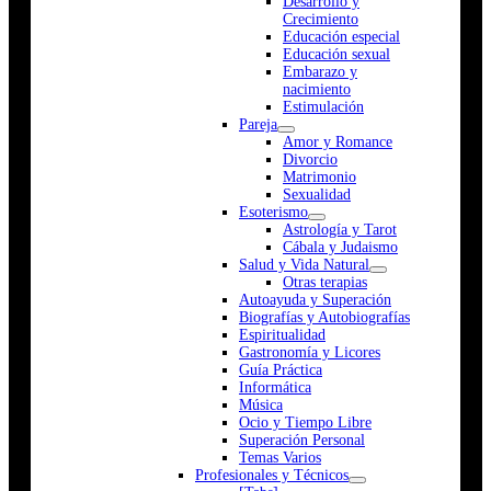
Desarrollo y
Crecimiento
Educación especial
Educación sexual
Embarazo y
nacimiento
Estimulación
Pareja
Amor y Romance
Divorcio
Matrimonio
Sexualidad
Esoterismo
Astrología y Tarot
Cábala y Judaismo
Salud y Vida Natural
Otras terapias
Autoayuda y Superación
Biografías y Autobiografías
Espiritualidad
Gastronomía y Licores
Guía Práctica
Informática
Música
Ocio y Tiempo Libre
Superación Personal
Temas Varios
Profesionales y Técnicos