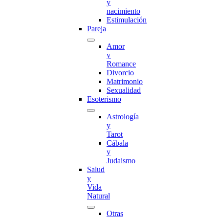
y
nacimiento
Estimulación
Pareja
Amor
y
Romance
Divorcio
Matrimonio
Sexualidad
Esoterismo
Astrología
y
Tarot
Cábala
y
Judaismo
Salud
y
Vida
Natural
Otras