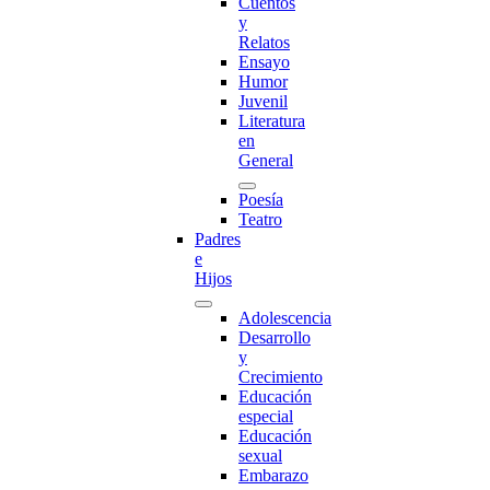
Cuentos
y
Relatos
Ensayo
Humor
Juvenil
Literatura
en
General
Poesía
Teatro
Padres
e
Hijos
Adolescencia
Desarrollo
y
Crecimiento
Educación
especial
Educación
sexual
Embarazo