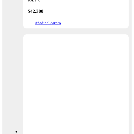
AA.VV.
$
42.300
Añadir al carrito