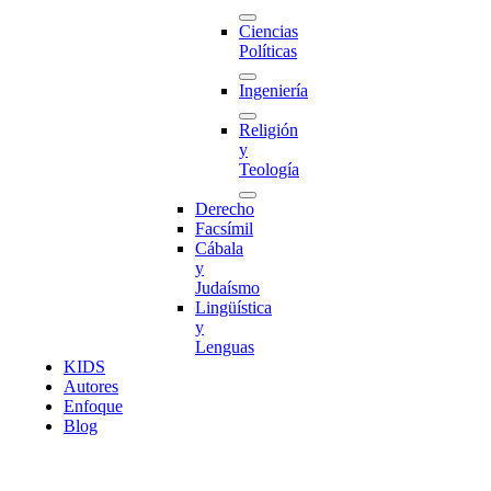
Ciencias
Políticas
Ingeniería
Religión
y
Teología
Derecho
Facsímil
Cábala
y
Judaísmo
Lingüística
y
Lenguas
K
I
D
S
Autores
Enfoque
Blog