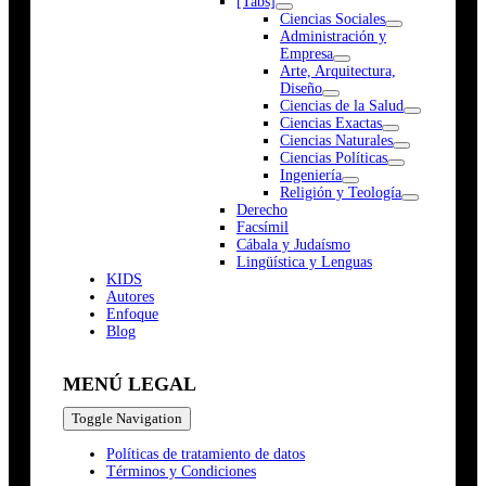
[Tabs]
Ciencias Sociales
Administración y
Empresa
Arte, Arquitectura,
Diseño
Ciencias de la Salud
Ciencias Exactas
Ciencias Naturales
Ciencias Políticas
Ingeniería
Religión y Teología
Derecho
Facsímil
Cábala y Judaísmo
Lingüística y Lenguas
K
I
D
S
Autores
Enfoque
Blog
MENÚ LEGAL
Toggle Navigation
Políticas de tratamiento de datos
Términos y Condiciones