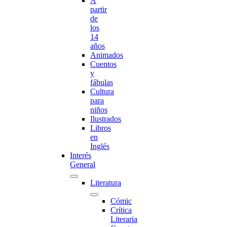
A
partir
de
los
14
años
Animados
Cuentos
y
fábulas
Cultura
para
niños
Ilustrados
Libros
en
Inglés
Interés
General
Literatura
Cómic
Crítica
Literaria