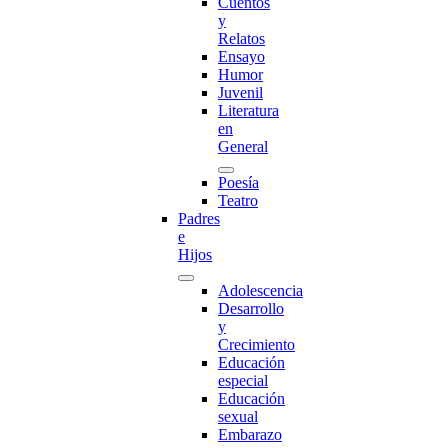
Cuentos
y
Relatos
Ensayo
Humor
Juvenil
Literatura
en
General
Poesía
Teatro
Padres
e
Hijos
Adolescencia
Desarrollo
y
Crecimiento
Educación
especial
Educación
sexual
Embarazo