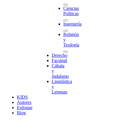
Ciencias
Políticas
Ingeniería
Religión
y
Teología
Derecho
Facsímil
Cábala
y
Judaísmo
Lingüística
y
Lenguas
K
I
D
S
Autores
Enfoque
Blog