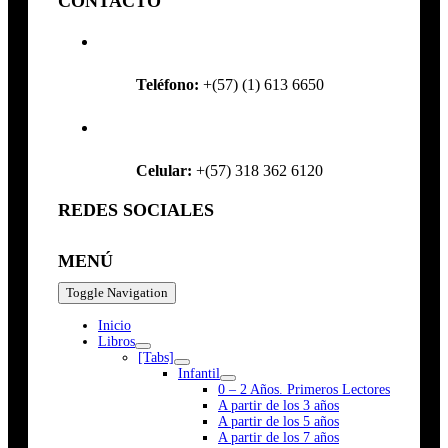
CONTACTO
Teléfono:
+(57) (1) 613 6650
Celular:
+(57) 318 362 6120
REDES SOCIALES
MENÚ
Toggle Navigation
Inicio
Libros
[Tabs]
Infantil
0 – 2 Años. Primeros Lectores
A partir de los 3 años
A partir de los 5 años
A partir de los 7 años