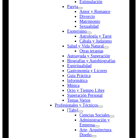
Estimulación
Pareja
Amor y Romance
Divorcio
Matrimonio
Sexualidad
Esoterismo
Astrología y Tarot
Cábala y Judaismo
Salud y Vida Natural
Otras terapias
Autoayuda y Superación
Biografías y Autobiografías
Espiritualidad
Gastronomía y Licores
Guía Práctica
Informática
Música
Ocio y Tiempo Libre
Superación Personal
Temas Varios
Profesionales y Técnicos
[Tabs]
Ciencias Sociales
Administración y
Empresa
Arte, Arquitectura,
Diseño