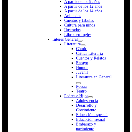
A partir de los 9 años
A partir de los 12 años
A partir de los 14 años
Animados
Cuentos y fábulas
Cultura para niños
Ilustrados
Libros en Inglés
Interés General
Literatura
Cómic
Crítica Literaria
Cuentos y Relatos
Ensayo
Humor
Juvenil
Literatura en General
Poesía
Teatro
Padres e Hijos
Adolescencia
Desarrollo y
Crecimiento
Educación especial
Educación sexual
Embarazo y
nacimiento