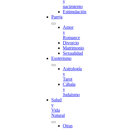
y
nacimiento
Estimulación
Pareja
Amor
y
Romance
Divorcio
Matrimonio
Sexualidad
Esoterismo
Astrología
y
Tarot
Cábala
y
Judaismo
Salud
y
Vida
Natural
Otras