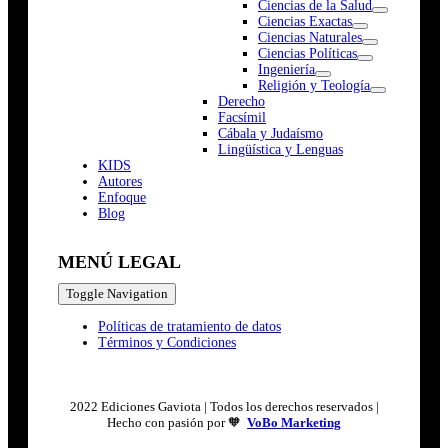
Ciencias de la Salud
Ciencias Exactas
Ciencias Naturales
Ciencias Políticas
Ingeniería
Religión y Teología
Derecho
Facsímil
Cábala y Judaísmo
Lingüística y Lenguas
K
I
D
S
Autores
Enfoque
Blog
MENÚ LEGAL
Toggle Navigation
Políticas de tratamiento de datos
Términos y Condiciones
2022 Ediciones Gaviota | Todos los derechos reservados |
Hecho con pasión por 🧡
VoBo Marketing