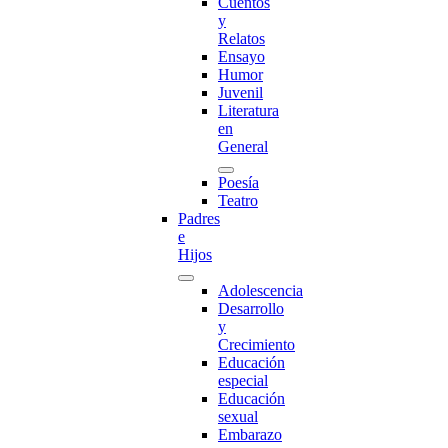
Cuentos
y
Relatos
Ensayo
Humor
Juvenil
Literatura
en
General
Poesía
Teatro
Padres
e
Hijos
Adolescencia
Desarrollo
y
Crecimiento
Educación
especial
Educación
sexual
Embarazo