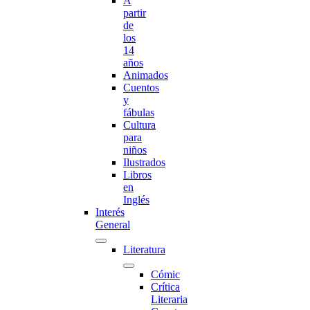
A
partir
de
los
14
años
Animados
Cuentos
y
fábulas
Cultura
para
niños
Ilustrados
Libros
en
Inglés
Interés
General
Literatura
Cómic
Crítica
Literaria