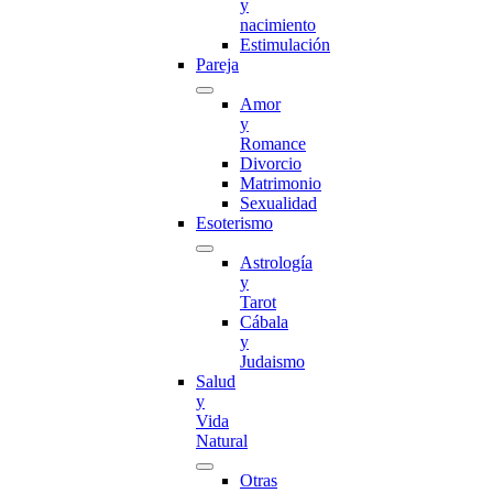
y
nacimiento
Estimulación
Pareja
Amor
y
Romance
Divorcio
Matrimonio
Sexualidad
Esoterismo
Astrología
y
Tarot
Cábala
y
Judaismo
Salud
y
Vida
Natural
Otras