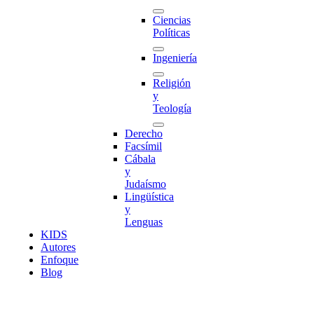
Ciencias
Políticas
Ingeniería
Religión
y
Teología
Derecho
Facsímil
Cábala
y
Judaísmo
Lingüística
y
Lenguas
K
I
D
S
Autores
Enfoque
Blog