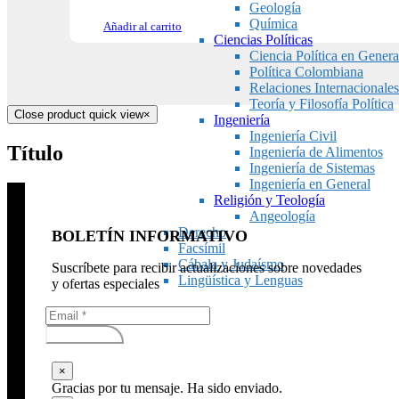
Geología
Química
Añadir al carrito
Ciencias Políticas
Ciencia Política en Genera
Política Colombiana
Relaciones Internacionales
Teoría y Filosofía Política
Close product quick view
×
Ingeniería
Ingeniería Civil
Título
Ingeniería de Alimentos
Ingeniería de Sistemas
Ingeniería en General
Religión y Teología
Angeología
Derecho
BOLETÍN INFORMATIVO
Facsímil
Cábala y Judaísmo
Suscríbete para recibir actualizaciones sobre novedades
Lingüística y Lenguas
y ofertas especiales
Subscribirse
×
Gracias por tu mensaje. Ha sido enviado.