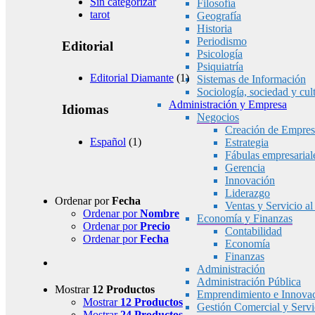
Sin categorizar
Filosofía
tarot
Geografía
Historia
Periodismo
Editorial
Psicología
Psiquiatría
Editorial Diamante
(1)
Sistemas de Información
Sociología, sociedad y cul
Administración y Empresa
Idiomas
Negocios
Creación de Empres
Español
(1)
Estrategia
Fábulas empresarial
Gerencia
Innovación
Liderazgo
Ordenar por
Fecha
Ventas y Servicio al
Ordenar por
Nombre
Economía y Finanzas
Ordenar por
Precio
Contabilidad
Ordenar por
Fecha
Economía
Finanzas
Administración
Administración Pública
Mostrar
12 Productos
Emprendimiento e Innova
Mostrar
12 Productos
Gestión Comercial y Servic
Mostrar
24 Productos