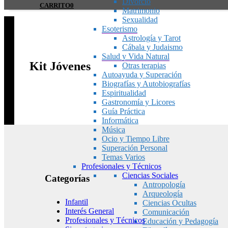
Divorcio
CARRITO
0
Matrimonio
Sexualidad
Esoterismo
Astrología y Tarot
Cábala y Judaismo
Salud y Vida Natural
Kit Jóvenes
Otras terapias
Autoayuda y Superación
Biografías y Autobiografías
Espiritualidad
Gastronomía y Licores
Guía Práctica
Informática
Música
Ocio y Tiempo Libre
Superación Personal
Temas Varios
Profesionales y Técnicos
Ciencias Sociales
Categorías
Antropología
Arqueología
Infantil
Ciencias Ocultas
Interés General
Comunicación
Profesionales y Técnicos
Educación y Pedagogía