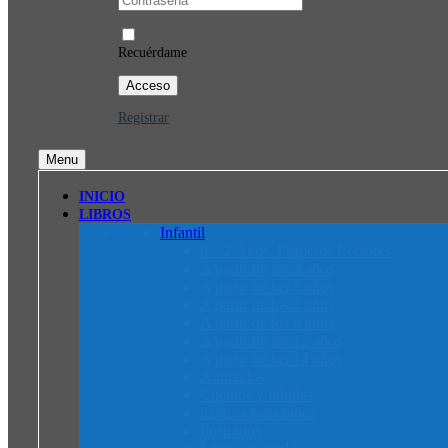
Recuérdame
Registrar
Menu
INICIO
LIBROS
Infantil
0 – 2 Años. Primeros Lectores
A partir de los 3 años
A partir de los 5 años
A partir de los 7 años
A partir de los 9 años
A partir de los 12 años
A partir de los 14 años
Animados
Cuentos y fábulas
Cultura para niños
Ilustrados