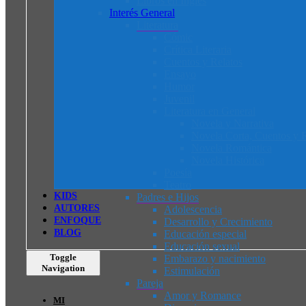
Libros en Inglés
Interés General
Literatura
Cómic
Crítica Literaria
Cuentos y Relatos
Ensayo
Humor
Juvenil
Literatura en General
Novela y Narrativa
Novela Corta, Cuentos y R
Novela Romántica
Novela Histórica
Poesía
Teatro
K
I
D
S
Padres e Hijos
AUTORES
Adolescencia
ENFOQUE
Desarrollo y Crecimiento
BLOG
Educación especial
Educación sexual
Toggle
Embarazo y nacimiento
Navigation
Estimulación
Pareja
Amor y Romance
MI