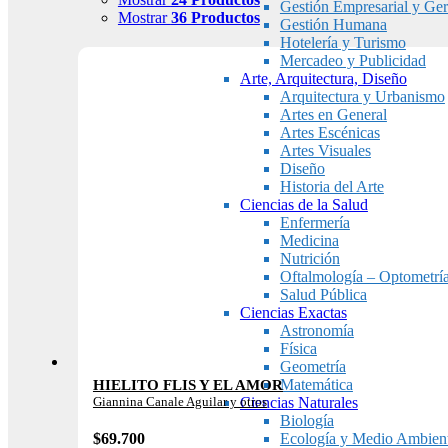
Gestión Empresarial y Ger
Mostrar
36 Productos
Gestión Humana
Hotelería y Turismo
Mercadeo y Publicidad
Arte, Arquitectura, Diseño
Arquitectura y Urbanismo
Artes en General
Artes Escénicas
Artes Visuales
Diseño
Historia del Arte
Ciencias de la Salud
Enfermería
Medicina
Nutrición
Oftalmología – Optometrí
Salud Pública
Ciencias Exactas
Astronomía
Física
Geometría
Matemática
HIELITO FLIS Y EL AMOR
Giannina Canale Aguilar y otros
Ciencias Naturales
Biología
$
69.700
Ecología y Medio Ambien