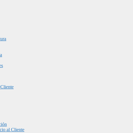
tura
a
es
 Cliente
ción
io al Cliente