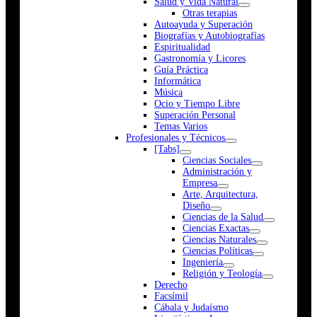
Salud y Vida Natural
Otras terapias
Autoayuda y Superación
Biografías y Autobiografías
Espiritualidad
Gastronomía y Licores
Guía Práctica
Informática
Música
Ocio y Tiempo Libre
Superación Personal
Temas Varios
Profesionales y Técnicos
[Tabs]
Ciencias Sociales
Administración y
Empresa
Arte, Arquitectura,
Diseño
Ciencias de la Salud
Ciencias Exactas
Ciencias Naturales
Ciencias Políticas
Ingeniería
Religión y Teología
Derecho
Facsímil
Cábala y Judaísmo