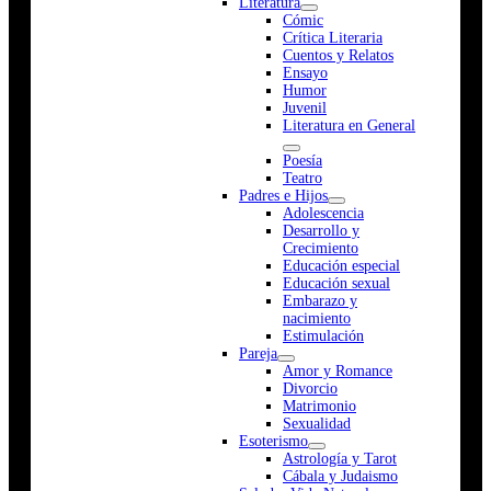
Literatura
Cómic
Crítica Literaria
Cuentos y Relatos
Ensayo
Humor
Juvenil
Literatura en General
Poesía
Teatro
Padres e Hijos
Adolescencia
Desarrollo y
Crecimiento
Educación especial
Educación sexual
Embarazo y
nacimiento
Estimulación
Pareja
Amor y Romance
Divorcio
Matrimonio
Sexualidad
Esoterismo
Astrología y Tarot
Cábala y Judaismo