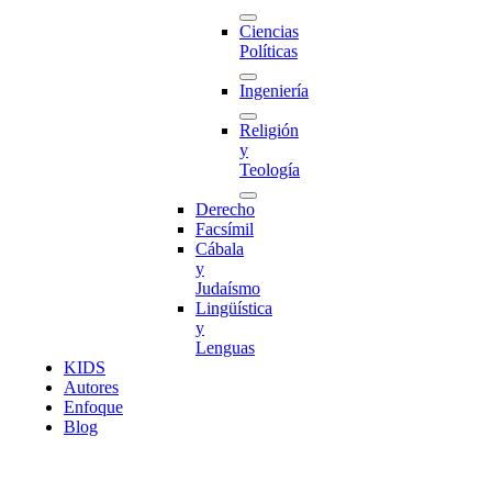
Ciencias
Políticas
Ingeniería
Religión
y
Teología
Derecho
Facsímil
Cábala
y
Judaísmo
Lingüística
y
Lenguas
K
I
D
S
Autores
Enfoque
Blog