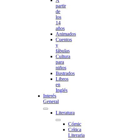
A
partir
de
los
14
años
Animados
Cuentos
y
fábulas
Cultura
para
niños
Ilustrados
Libros
en
Inglés
Interés
General
Literatura
Cómic
Crítica
Literaria