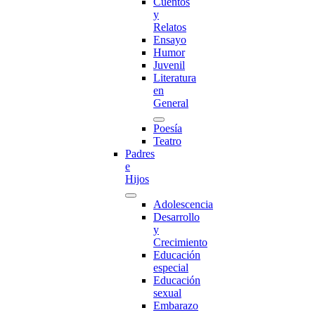
Cuentos
y
Relatos
Ensayo
Humor
Juvenil
Literatura
en
General
Poesía
Teatro
Padres
e
Hijos
Adolescencia
Desarrollo
y
Crecimiento
Educación
especial
Educación
sexual
Embarazo