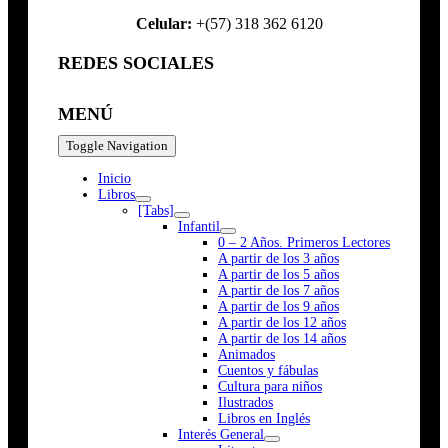
Celular:
+(57) 318 362 6120
REDES SOCIALES
MENÚ
Toggle Navigation
Inicio
Libros
[Tabs]
Infantil
0 – 2 Años. Primeros Lectores
A partir de los 3 años
A partir de los 5 años
A partir de los 7 años
A partir de los 9 años
A partir de los 12 años
A partir de los 14 años
Animados
Cuentos y fábulas
Cultura para niños
Ilustrados
Libros en Inglés
Interés General