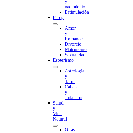
y
nacimiento
Estimulación
Pareja
Amor
y
Romance
Divorcio
Matrimonio
Sexualidad
Esoterismo
Astrología
y
Tarot
Cábala
y
Judaismo
Salud
y
Vida
Natural
Otras