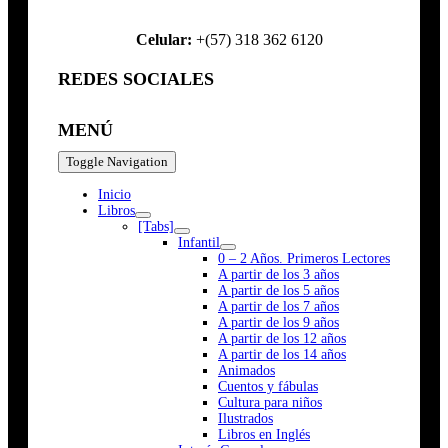
Celular:
+(57) 318 362 6120
REDES SOCIALES
MENÚ
Toggle Navigation
Inicio
Libros
[Tabs]
Infantil
0 – 2 Años. Primeros Lectores
A partir de los 3 años
A partir de los 5 años
A partir de los 7 años
A partir de los 9 años
A partir de los 12 años
A partir de los 14 años
Animados
Cuentos y fábulas
Cultura para niños
Ilustrados
Libros en Inglés