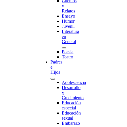
Cuentos
y
Relatos
Ensayo
Humor
Juvenil
Literatura
en
General
Poesía
Teatro
Padres
e
Hijos
Adolescencia
Desarrollo
y
Crecimiento
Educación
especial
Educación
sexual
Embarazo