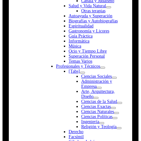
Cábala y Judaismo
Salud y Vida Natural
Otras terapias
Autoayuda y Superación
Biografías y Autobiografías
Espiritualidad
Gastronomía y Licores
Guía Práctica
Informática
Música
Ocio y Tiempo Libre
Superación Personal
Temas Varios
Profesionales y Técnicos
[Tabs]
Ciencias Sociales
Administración y
Empresa
Arte, Arquitectura,
Diseño
Ciencias de la Salud
Ciencias Exactas
Ciencias Naturales
Ciencias Políticas
Ingeniería
Religión y Teología
Derecho
Facsímil