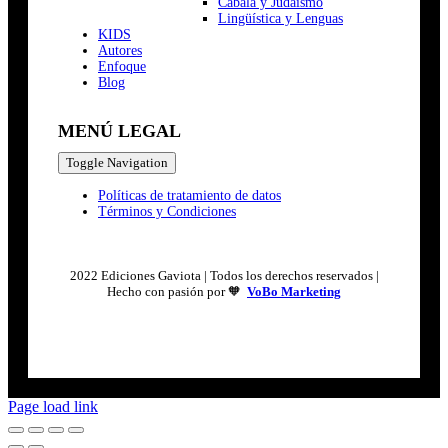
Cábala y Judaísmo
Lingüística y Lenguas
K
I
D
S
Autores
Enfoque
Blog
MENÚ LEGAL
Toggle Navigation
Políticas de tratamiento de datos
Términos y Condiciones
2022 Ediciones Gaviota | Todos los derechos reservados |
Hecho con pasión por 🧡
VoBo Marketing
Page load link