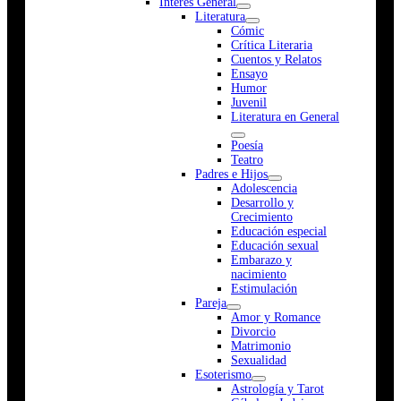
Interés General
Literatura
Cómic
Crítica Literaria
Cuentos y Relatos
Ensayo
Humor
Juvenil
Literatura en General
Poesía
Teatro
Padres e Hijos
Adolescencia
Desarrollo y
Crecimiento
Educación especial
Educación sexual
Embarazo y
nacimiento
Estimulación
Pareja
Amor y Romance
Divorcio
Matrimonio
Sexualidad
Esoterismo
Astrología y Tarot