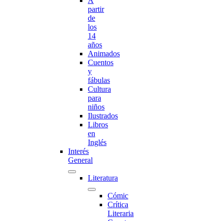
A
partir
de
los
14
años
Animados
Cuentos
y
fábulas
Cultura
para
niños
Ilustrados
Libros
en
Inglés
Interés
General
Literatura
Cómic
Crítica
Literaria