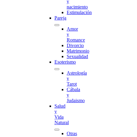
y
nacimiento
Estimulación
Pareja
Amor
y
Romance
Divorcio
Matrimonio
Sexualidad
Esoterismo
Astrología
y
Tarot
Cábala
y
Judaismo
Salud
y
Vida
Natural
Otras