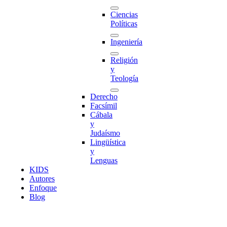
Ciencias
Políticas
Ingeniería
Religión
y
Teología
Derecho
Facsímil
Cábala
y
Judaísmo
Lingüística
y
Lenguas
K
I
D
S
Autores
Enfoque
Blog