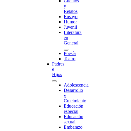
Cuentos
y
Relatos
Ensayo
Humor
Juvenil
Literatura
en
General
Poesía
Teatro
Padres
e
Hijos
Adolescencia
Desarrollo
y
Crecimiento
Educación
especial
Educación
sexual
Embarazo