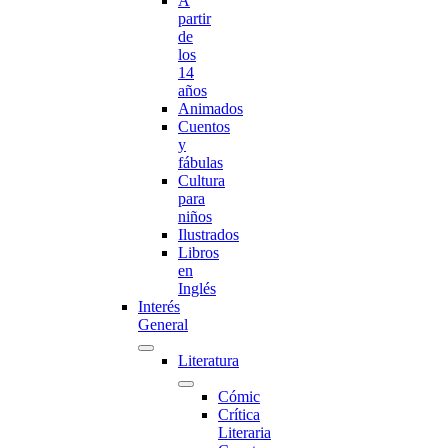
A
partir
de
los
14
años
Animados
Cuentos
y
fábulas
Cultura
para
niños
Ilustrados
Libros
en
Inglés
Interés
General
Literatura
Cómic
Crítica
Literaria