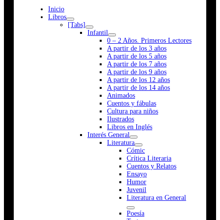
Inicio
Libros
[Tabs]
Infantil
0 – 2 Años. Primeros Lectores
A partir de los 3 años
A partir de los 5 años
A partir de los 7 años
A partir de los 9 años
A partir de los 12 años
A partir de los 14 años
Animados
Cuentos y fábulas
Cultura para niños
Ilustrados
Libros en Inglés
Interés General
Literatura
Cómic
Crítica Literaria
Cuentos y Relatos
Ensayo
Humor
Juvenil
Literatura en General
Poesía