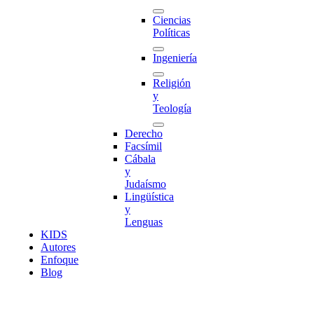
Ciencias
Políticas
Ingeniería
Religión
y
Teología
Derecho
Facsímil
Cábala
y
Judaísmo
Lingüística
y
Lenguas
K
I
D
S
Autores
Enfoque
Blog