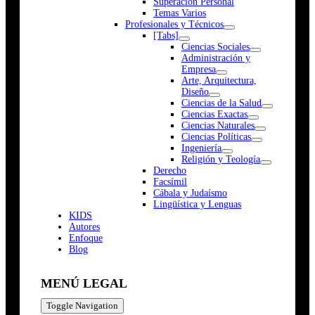
Superación Personal
Temas Varios
Profesionales y Técnicos
[Tabs]
Ciencias Sociales
Administración y
Empresa
Arte, Arquitectura,
Diseño
Ciencias de la Salud
Ciencias Exactas
Ciencias Naturales
Ciencias Políticas
Ingeniería
Religión y Teología
Derecho
Facsímil
Cábala y Judaísmo
Lingüística y Lenguas
K
I
D
S
Autores
Enfoque
Blog
MENÚ LEGAL
Toggle Navigation