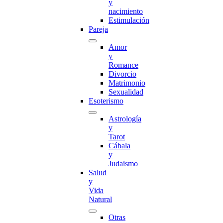
y
nacimiento
Estimulación
Pareja
Amor
y
Romance
Divorcio
Matrimonio
Sexualidad
Esoterismo
Astrología
y
Tarot
Cábala
y
Judaismo
Salud
y
Vida
Natural
Otras