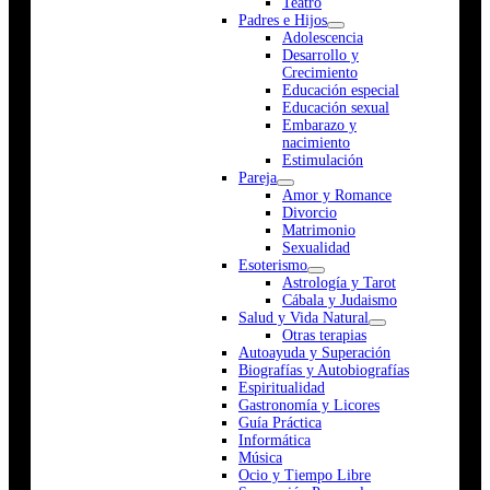
Teatro
Padres e Hijos
Adolescencia
Desarrollo y
Crecimiento
Educación especial
Educación sexual
Embarazo y
nacimiento
Estimulación
Pareja
Amor y Romance
Divorcio
Matrimonio
Sexualidad
Esoterismo
Astrología y Tarot
Cábala y Judaismo
Salud y Vida Natural
Otras terapias
Autoayuda y Superación
Biografías y Autobiografías
Espiritualidad
Gastronomía y Licores
Guía Práctica
Informática
Música
Ocio y Tiempo Libre