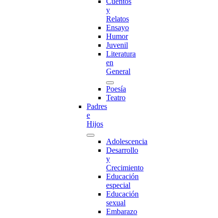
Cuentos
y
Relatos
Ensayo
Humor
Juvenil
Literatura
en
General
Poesía
Teatro
Padres
e
Hijos
Adolescencia
Desarrollo
y
Crecimiento
Educación
especial
Educación
sexual
Embarazo