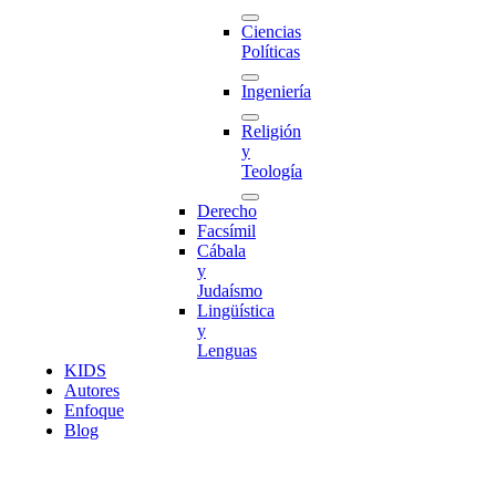
Ciencias
Políticas
Ingeniería
Religión
y
Teología
Derecho
Facsímil
Cábala
y
Judaísmo
Lingüística
y
Lenguas
K
I
D
S
Autores
Enfoque
Blog