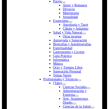
Pareja
Amor y Romance
Divorcio
Matrimonio
Sexualidad
Esoterismo
Astrología y Tarot
Cábala y Judaismo
Salud y Vida Natural
Otras terapias
Autoayuda y Superación
Biografías y Autobiografías
Espiritualidad
Gastronomía y Licores
Guía Práctica
Informática
Música
Ocio y Tiempo Libre
Superación Personal
Temas Varios
Profesionales y Técnicos
[Tabs]
Ciencias Sociales
Administración y
Empresa
Arte, Arquitectura,
Diseño
Ciencias de la Salud