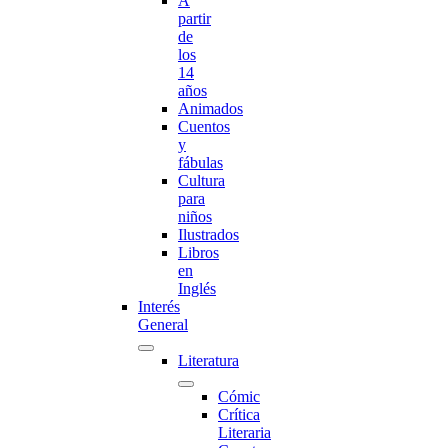
A
partir
de
los
14
años
Animados
Cuentos
y
fábulas
Cultura
para
niños
Ilustrados
Libros
en
Inglés
Interés
General
Literatura
Cómic
Crítica
Literaria