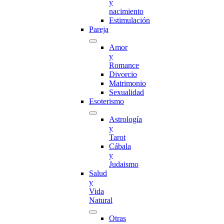
y
nacimiento
Estimulación
Pareja
Amor
y
Romance
Divorcio
Matrimonio
Sexualidad
Esoterismo
Astrología
y
Tarot
Cábala
y
Judaismo
Salud
y
Vida
Natural
Otras