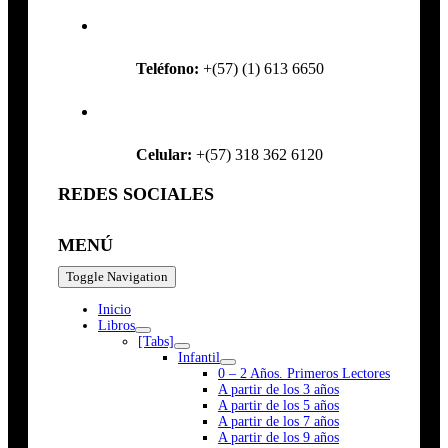
Teléfono:
+(57) (1) 613 6650
Celular:
+(57) 318 362 6120
REDES SOCIALES
MENÚ
Toggle Navigation
Inicio
Libros
[Tabs]
Infantil
0 – 2 Años. Primeros Lectores
A partir de los 3 años
A partir de los 5 años
A partir de los 7 años
A partir de los 9 años