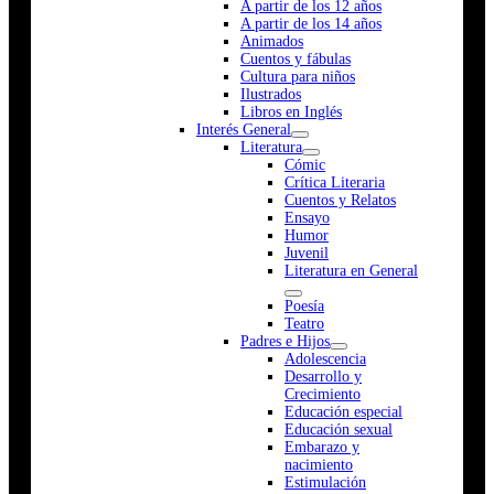
A partir de los 12 años
A partir de los 14 años
Animados
Cuentos y fábulas
Cultura para niños
Ilustrados
Libros en Inglés
Interés General
Literatura
Cómic
Crítica Literaria
Cuentos y Relatos
Ensayo
Humor
Juvenil
Literatura en General
Poesía
Teatro
Padres e Hijos
Adolescencia
Desarrollo y
Crecimiento
Educación especial
Educación sexual
Embarazo y
nacimiento
Estimulación