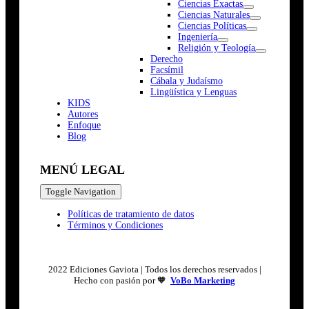
Ciencias Exactas
Ciencias Naturales
Ciencias Políticas
Ingeniería
Religión y Teología
Derecho
Facsímil
Cábala y Judaísmo
Lingüística y Lenguas
K
I
D
S
Autores
Enfoque
Blog
MENÚ LEGAL
Toggle Navigation
Políticas de tratamiento de datos
Términos y Condiciones
2022 Ediciones Gaviota | Todos los derechos reservados |
Hecho con pasión por 🧡
VoBo Marketing