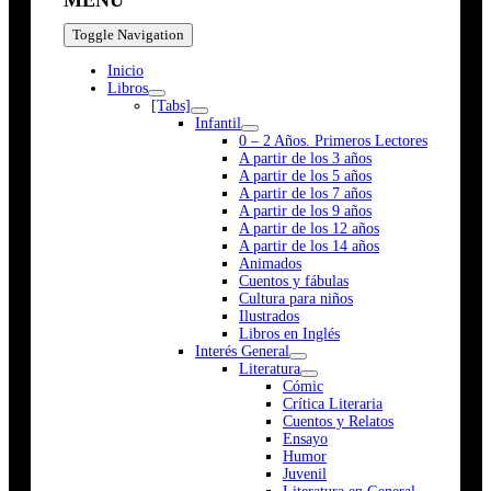
Toggle Navigation
Inicio
Libros
[Tabs]
Infantil
0 – 2 Años. Primeros Lectores
A partir de los 3 años
A partir de los 5 años
A partir de los 7 años
A partir de los 9 años
A partir de los 12 años
A partir de los 14 años
Animados
Cuentos y fábulas
Cultura para niños
Ilustrados
Libros en Inglés
Interés General
Literatura
Cómic
Crítica Literaria
Cuentos y Relatos
Ensayo
Humor
Juvenil