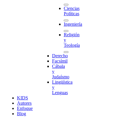
Ciencias
Políticas
Ingeniería
Religión
y
Teología
Derecho
Facsímil
Cábala
y
Judaísmo
Lingüística
y
Lenguas
K
I
D
S
Autores
Enfoque
Blog