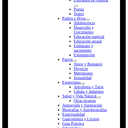
Literatura en General
Poesía
Teatro
Padres e Hijos
Adolescencia
Desarrollo y
Crecimiento
Educación especial
Educación sexual
Embarazo y
nacimiento
Estimulación
Pareja
Amor y Romance
Divorcio
Matrimonio
Sexualidad
Esoterismo
Astrología y Tarot
Cábala y Judaismo
Salud y Vida Natural
Otras terapias
Autoayuda y Superación
Biografías y Autobiografías
Espiritualidad
Gastronomía y Licores
Guía Práctica