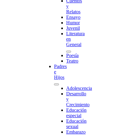
Cuentos
y
Relatos
Ensayo
Humor
Juvenil
Literatura
en
General
Poesía
Teatro
Padres
e
Hijos
Adolescencia
Desarrollo
y
Crecimiento
Educación
especial
Educación
sexual
Embarazo