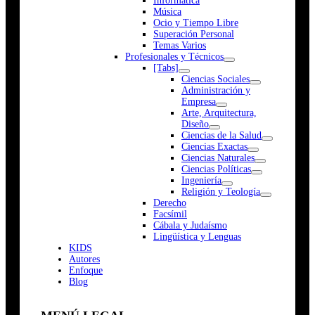
Informática
Música
Ocio y Tiempo Libre
Superación Personal
Temas Varios
Profesionales y Técnicos
[Tabs]
Ciencias Sociales
Administración y
Empresa
Arte, Arquitectura,
Diseño
Ciencias de la Salud
Ciencias Exactas
Ciencias Naturales
Ciencias Políticas
Ingeniería
Religión y Teología
Derecho
Facsímil
Cábala y Judaísmo
Lingüística y Lenguas
K
I
D
S
Autores
Enfoque
Blog