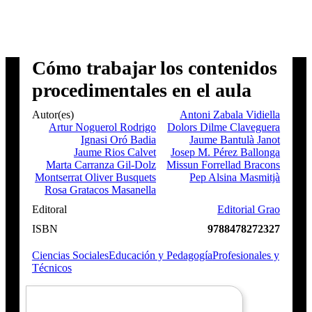
Cómo trabajar los contenidos
procedimentales en el aula
Autor(es)
Antoni Zabala Vidiella
Artur Noguerol Rodrigo
Dolors Dilme Claveguera
Ignasi Oró Badia
Jaume Bantulà Janot
Jaume Rios Calvet
Josep M. Pérez Ballonga
Marta Carranza Gil-Dolz
Missun Forrellad Bracons
Montserrat Oliver Busquets
Pep Alsina Masmitjà
Rosa Gratacos Masanella
Editoral
Editorial Grao
ISBN
9788478272327
Ciencias Sociales
Educación y Pedagogía
Profesionales y
Técnicos