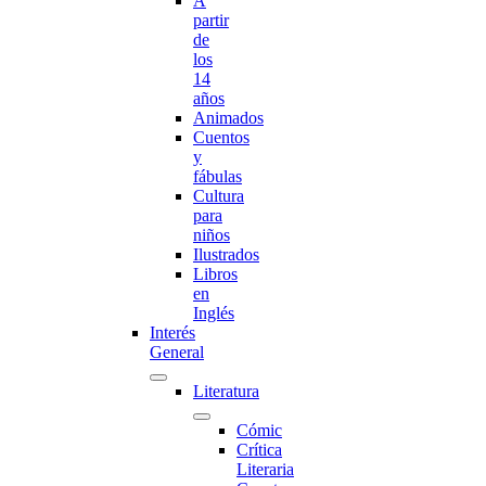
A
partir
de
los
14
años
Animados
Cuentos
y
fábulas
Cultura
para
niños
Ilustrados
Libros
en
Inglés
Interés
General
Literatura
Cómic
Crítica
Literaria