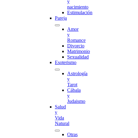
y
nacimiento
Estimulación
Pareja
Amor
y
Romance
Divorcio
Matrimonio
Sexualidad
Esoterismo
Astrología
y
Tarot
Cábala
y
Judaismo
Salud
y
Vida
Natural
Otras