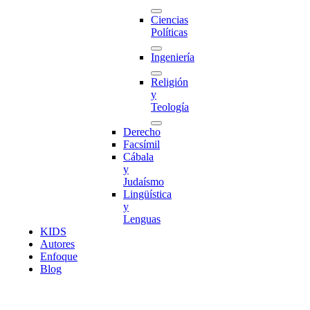
Ciencias
Políticas
Ingeniería
Religión
y
Teología
Derecho
Facsímil
Cábala
y
Judaísmo
Lingüística
y
Lenguas
K
I
D
S
Autores
Enfoque
Blog