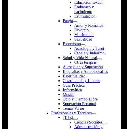
Educación sexual
Embarazo y
nacimiento
Estimulación
Pareja
Amor y Romance
Divorcio
Matrimonio
Sexualidad
Esoterismo
Astrología y Tarot
Cábala y Judaismo
Salud y Vida Natural
Otras terapias
Autoayuda y Superación
Biografías y Autobiografías
Espiritualidad
Gastronomía y Licores
Guía Práctica
Informática
Música
Ocio y Tiempo Libre
Superación Personal
Temas Varios
Profesionales y Técnicos
[Tabs]
Ciencias Sociales
Administración y