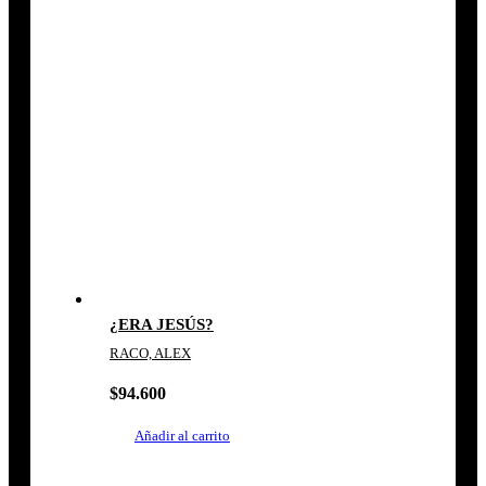
¿ERA JESÚS?
RACO, ALEX
$
94.600
Añadir al carrito