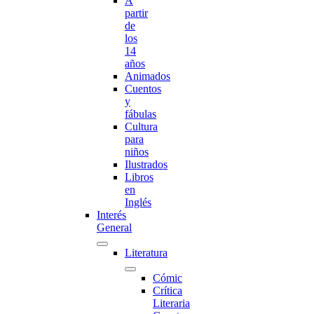
A
partir
de
los
14
años
Animados
Cuentos
y
fábulas
Cultura
para
niños
Ilustrados
Libros
en
Inglés
Interés
General
Literatura
Cómic
Crítica
Literaria