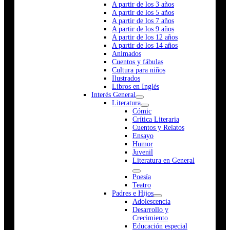
A partir de los 3 años
A partir de los 5 años
A partir de los 7 años
A partir de los 9 años
A partir de los 12 años
A partir de los 14 años
Animados
Cuentos y fábulas
Cultura para niños
Ilustrados
Libros en Inglés
Interés General
Literatura
Cómic
Crítica Literaria
Cuentos y Relatos
Ensayo
Humor
Juvenil
Literatura en General
Poesía
Teatro
Padres e Hijos
Adolescencia
Desarrollo y
Crecimiento
Educación especial