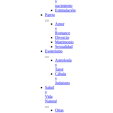
y
nacimiento
Estimulación
Pareja
Amor
y
Romance
Divorcio
Matrimonio
Sexualidad
Esoterismo
Astrología
y
Tarot
Cábala
y
Judaismo
Salud
y
Vida
Natural
Otras