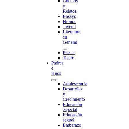
Cuentos
y
Relatos
Ensayo
Humor
Juvenil
Literatura
en
General
Poesía
Teatro
Padres
e
Hijos
Adolescencia
Desarrollo
y
Crecimiento
Educación
especial
Educación
sexual
Embarazo