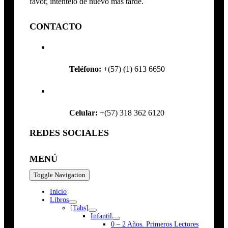
favor, inténtelo de nuevo más tarde.
CONTACTO
Teléfono:
+(57) (1) 613 6650
Celular:
+(57) 318 362 6120
REDES SOCIALES
MENÚ
Toggle Navigation
Inicio
Libros
[Tabs]
Infantil
0 – 2 Años. Primeros Lectores