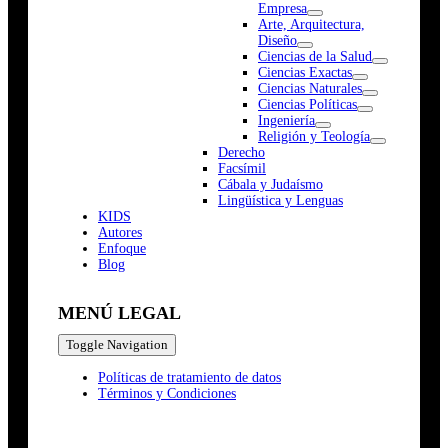
Empresa
Arte, Arquitectura,
Diseño
Ciencias de la Salud
Ciencias Exactas
Ciencias Naturales
Ciencias Políticas
Ingeniería
Religión y Teología
Derecho
Facsímil
Cábala y Judaísmo
Lingüística y Lenguas
K
I
D
S
Autores
Enfoque
Blog
MENÚ LEGAL
Toggle Navigation
Políticas de tratamiento de datos
Términos y Condiciones