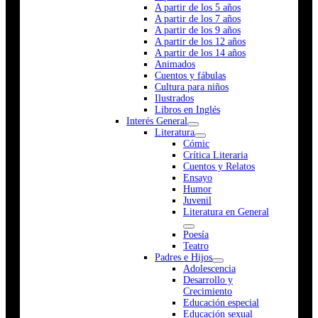
A partir de los 5 años
A partir de los 7 años
A partir de los 9 años
A partir de los 12 años
A partir de los 14 años
Animados
Cuentos y fábulas
Cultura para niños
Ilustrados
Libros en Inglés
Interés General
Literatura
Cómic
Crítica Literaria
Cuentos y Relatos
Ensayo
Humor
Juvenil
Literatura en General
Poesía
Teatro
Padres e Hijos
Adolescencia
Desarrollo y
Crecimiento
Educación especial
Educación sexual