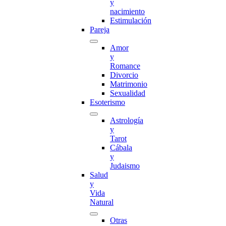
y
nacimiento
Estimulación
Pareja
Amor
y
Romance
Divorcio
Matrimonio
Sexualidad
Esoterismo
Astrología
y
Tarot
Cábala
y
Judaismo
Salud
y
Vida
Natural
Otras