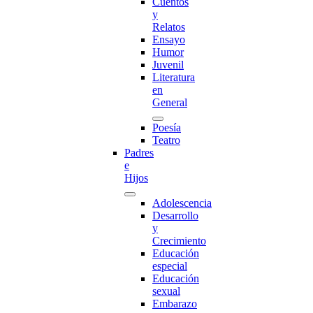
Cuentos
y
Relatos
Ensayo
Humor
Juvenil
Literatura
en
General
Poesía
Teatro
Padres
e
Hijos
Adolescencia
Desarrollo
y
Crecimiento
Educación
especial
Educación
sexual
Embarazo