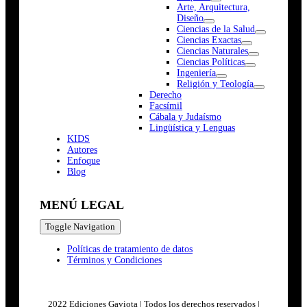
Arte, Arquitectura,
Diseño
Ciencias de la Salud
Ciencias Exactas
Ciencias Naturales
Ciencias Políticas
Ingeniería
Religión y Teología
Derecho
Facsímil
Cábala y Judaísmo
Lingüística y Lenguas
K
I
D
S
Autores
Enfoque
Blog
MENÚ LEGAL
Toggle Navigation
Políticas de tratamiento de datos
Términos y Condiciones
2022 Ediciones Gaviota | Todos los derechos reservados |