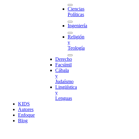
Ciencias
Políticas
Ingeniería
Religión
y
Teología
Derecho
Facsímil
Cábala
y
Judaísmo
Lingüística
y
Lenguas
K
I
D
S
Autores
Enfoque
Blog