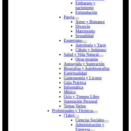
Embarazo y
nacimiento
Estimulación
Pareja
Amor y Romance
Divorcio
Matrimonio
Sexualidad
Esoterismo
Astrología y Tarot
Cábala y Judaismo
Salud y Vida Natural
Otras terapias
Autoayuda y Superación
Biografías y Autobiografías
Espiritualidad
Gastronomía y Licores
Guía Práctica
Informática
Música
Ocio y Tiempo Libre
Superación Personal
Temas Varios
Profesionales y Técnicos
[Tabs]
Ciencias Sociales
Administración y
Empresa