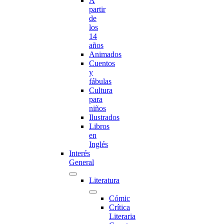
A
partir
de
los
14
años
Animados
Cuentos
y
fábulas
Cultura
para
niños
Ilustrados
Libros
en
Inglés
Interés
General
Literatura
Cómic
Crítica
Literaria