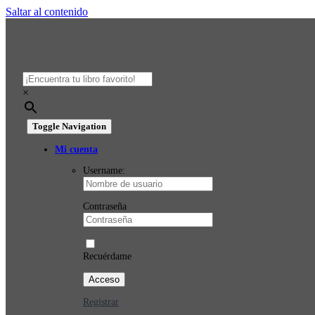
Saltar al contenido
×
Toggle Navigation
Mi cuenta
Username:
Contraseña
Recuérdame
Registrar