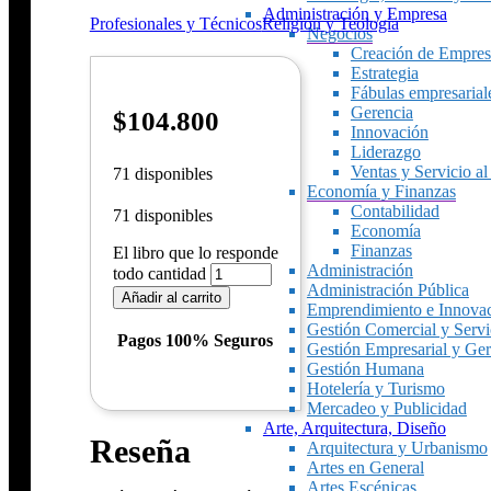
Administración y Empresa
Profesionales y Técnicos
Religión y Teología
Negocios
Creación de Empres
Estrategia
Fábulas empresarial
Gerencia
$
104.800
Innovación
Liderazgo
Ventas y Servicio al
71 disponibles
Economía y Finanzas
Contabilidad
71 disponibles
Economía
Finanzas
El libro que lo responde
Administración
todo cantidad
Administración Pública
Añadir al carrito
Emprendimiento e Innova
Gestión Comercial y Servic
Pagos 100% Seguros
Gestión Empresarial y Ger
Gestión Humana
Hotelería y Turismo
Mercadeo y Publicidad
Arte, Arquitectura, Diseño
Reseña
Arquitectura y Urbanismo
Artes en General
Artes Escénicas