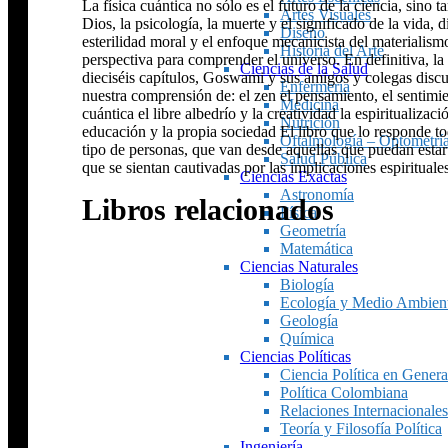
La física cuántica no sólo es el futuro de la ciencia, sino
Artes Visuales
Dios, la psicología, la muerte y el significado de la vida,
Diseño
esterilidad moral y el enfoque mecanicista del materialismo
Historia del Arte
perspectiva para comprender el universo. En definitiva, la 
Ciencias de la Salud
dieciséis capítulos, Goswami y sus amigos y colegas discu
Enfermería
nuestra comprensión de: el zen el pensamiento, el sentimie
Medicina
cuántica el libre albedrío y la creatividad la espiritualizac
Nutrición
educación y la propia sociedad El libro que lo responde t
Oftalmología – Optometrí
tipo de personas, que van desde aquellas que puedan estar i
Salud Pública
que se sientan cautivadas por las implicaciones espirituale
Ciencias Exactas
Astronomía
Libros relacionados
Física
Geometría
Matemática
Ciencias Naturales
Biología
Ecología y Medio Ambien
Geología
Química
Ciencias Políticas
Ciencia Política en Genera
Política Colombiana
Relaciones Internacionales
Teoría y Filosofía Política
Ingeniería