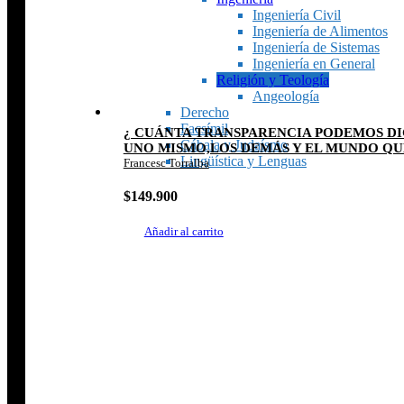
Ingeniería Civil
Ingeniería de Alimentos
Ingeniería de Sistemas
Ingeniería en General
Religión y Teología
Angeología
Derecho
Facsímil
¿ CUÁNTA TRANSPARENCIA PODEMOS DI
Cábala y Judaísmo
UNO MISMO,LOS DEMÁS Y EL MUNDO QU
Lingüística y Lenguas
Francesc Torralba
$
149.900
Añadir al carrito