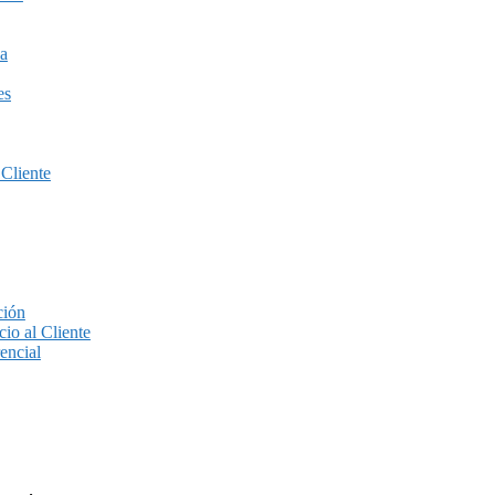
a
es
 Cliente
ción
io al Cliente
encial