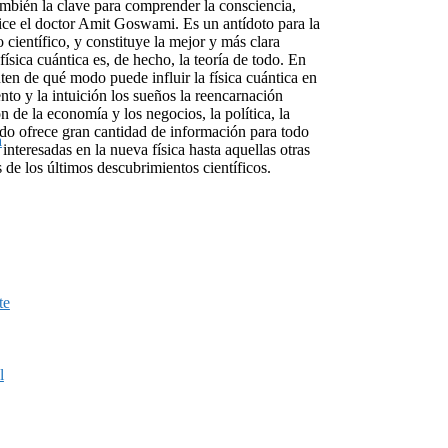
 también la clave para comprender la consciencia,
 dice el doctor Amit Goswami. Es un antídoto para la
 científico, y constituye la mejor y más clara
física cuántica es, de hecho, la teoría de todo. En
ten de qué modo puede influir la física cuántica en
nto y la intuición los sueños la reencarnación
ión de la economía y los negocios, la política, la
odo ofrece gran cantidad de información para todo
a
nteresadas en la nueva física hasta aquellas otras
s de los últimos descubrimientos científicos.
te
l