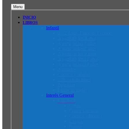
Menu
INICIO
LIBROS
Infantil
0 – 2 Años. Primeros Lectores
A partir de los 3 años
A partir de los 5 años
A partir de los 7 años
A partir de los 9 años
A partir de los 12 años
A partir de los 14 años
Animados
Cuentos y fábulas
Cultura para niños
Ilustrados
Libros en Inglés
Interés General
Literatura
Cómic
Crítica Literaria
Cuentos y Relatos
Ensayo
Humor