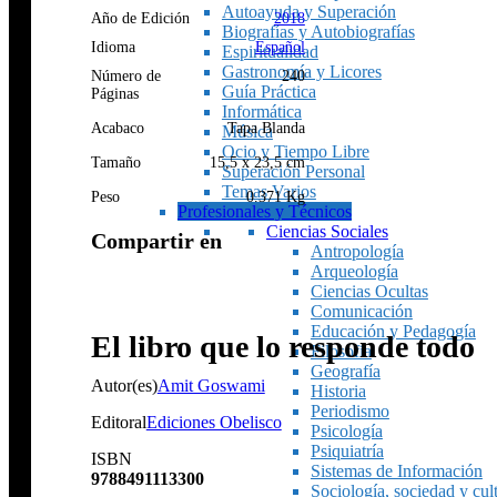
Autoayuda y Superación
Año de Edición
2018
Biografías y Autobiografías
Idioma
Español
Espiritualidad
Gastronomía y Licores
Número de
240
Guía Práctica
Páginas
Informática
Acabaco
Tapa Blanda
Música
Ocio y Tiempo Libre
Tamaño
15,5 x 23,5 cm
Superación Personal
Temas Varios
Peso
0.371 Kg
Profesionales y Técnicos
Ciencias Sociales
Compartir en
Antropología
Arqueología
Ciencias Ocultas
Comunicación
Educación y Pedagogía
El libro que lo responde todo
Filosofía
Geografía
Autor(es)
Amit Goswami
Historia
Periodismo
Editoral
Ediciones Obelisco
Psicología
Psiquiatría
ISBN
Sistemas de Información
9788491113300
Sociología, sociedad y cul