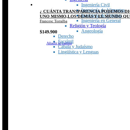
Ingeniería Civil
Ingeniería de Alimentos
¿ CUÁNTA TRANSPARENCIA PODEMOS DI
Ingeniería de Sistemas
UNO MISMO,LOS DEMÁS Y EL MUNDO QU
Ingeniería en General
Francesc Torralba
Religión y Teología
Angeología
$
149.900
Derecho
Facsímil
Añadir al carrito
Cábala y Judaísmo
Lingüística y Lenguas