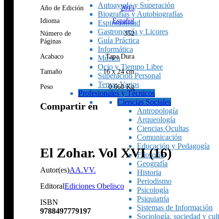
Autoayuda y Superación
Año de Edición
2013
Biografías y Autobiografías
Idioma
Español
Espiritualidad
Gastronomía y Licores
Número de
352
Guía Práctica
Páginas
Informática
Acabaco
Tapa Dura
Música
Ocio y Tiempo Libre
Tamaño
16 x 24 cm
Superación Personal
Temas Varios
Peso
0.660 Kg
Profesionales y Técnicos
Ciencias Sociales
Compartir en
Antropología
Arqueología
Ciencias Ocultas
Comunicación
Educación y Pedagogía
El Zohar. Vol XVI (16)
Filosofía
Geografía
Autor(es)
AA.VV.
Historia
Periodismo
Editoral
Ediciones Obelisco
Psicología
Psiquiatría
ISBN
Sistemas de Información
9788497779197
Sociología, sociedad y cul