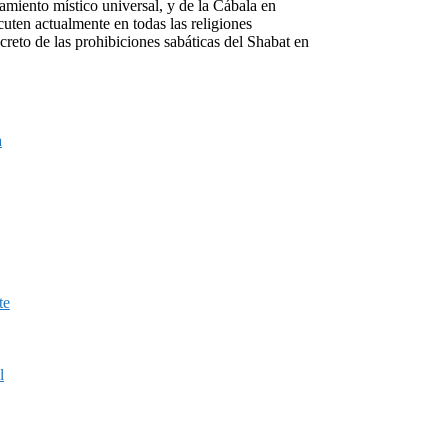
amiento místico universal, y de la Cábala en
cuten actualmente en todas las religiones
reto de las prohibiciones sabáticas del Shabat en
a
te
l