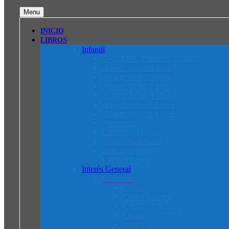
Menu
INICIO
LIBROS
Infantil
0 – 2 Años. Primeros Lectores
A partir de los 3 años
A partir de los 5 años
A partir de los 7 años
A partir de los 9 años
A partir de los 12 años
A partir de los 14 años
Animados
Cuentos y fábulas
Cultura para niños
Ilustrados
Libros en Inglés
Interés General
Literatura
Cómic
Crítica Literaria
Cuentos y Relatos
Ensayo
Humor