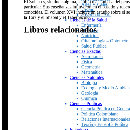
El Zohar es, sin duda alguna, la obra más famosa del pens
Artes Visuales
particular. Sus enseñanzas influyeron en el pasado y reper
Diseño
conocidas. El volumen XVI incluye un estudio sobre el sec
Historia del Arte
la Torá y el Shabat y el Tabernáculo.
Ciencias de la Salud
Enfermería
Libros relacionados
Medicina
Nutrición
Oftalmología – Optometrí
Salud Pública
Ciencias Exactas
Astronomía
Física
Geometría
Matemática
Ciencias Naturales
Biología
Ecología y Medio Ambien
Geología
Química
Ciencias Políticas
Ciencia Política en Genera
Política Colombiana
Relaciones Internacionales
Teoría y Filosofía Política
Ingeniería