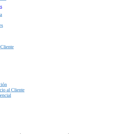
os
a
es
 Cliente
ción
io al Cliente
encial