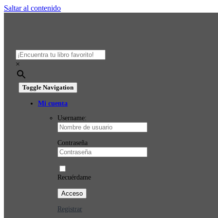
Saltar al contenido
×
Toggle Navigation
Mi cuenta
Username:
Contraseña
Recuérdame
Registrar