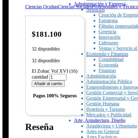
Administración y Empresa
Ciencias Ocultas
Ciencias Sociales
Profesionales y Técnic
Negocios
Creación de Empres
Estrategia
Fábulas empresarial
Gerencia
$
181.100
Innovación
Liderazgo
Ventas y Servicio al
32 disponibles
Economía y Finanzas
Contabilidad
32 disponibles
Economía
Finanzas
El Zohar. Vol XVI (16)
Administración
cantidad
Administración Pública
Añadir al carrito
Emprendimiento e Innova
Gestión Comercial y Servic
Pagos 100% Seguros
Gestión Empresarial y Ger
Gestión Humana
Hotelería y Turismo
Mercadeo y Publicidad
Arte, Arquitectura, Diseño
Reseña
Arquitectura y Urbanismo
Artes en General
Artes Escénicas