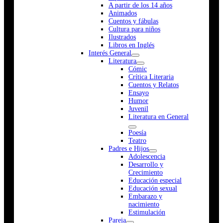
A partir de los 14 años
Animados
Cuentos y fábulas
Cultura para niños
Ilustrados
Libros en Inglés
Interés General
Literatura
Cómic
Crítica Literaria
Cuentos y Relatos
Ensayo
Humor
Juvenil
Literatura en General
Poesía
Teatro
Padres e Hijos
Adolescencia
Desarrollo y
Crecimiento
Educación especial
Educación sexual
Embarazo y
nacimiento
Estimulación
Pareja