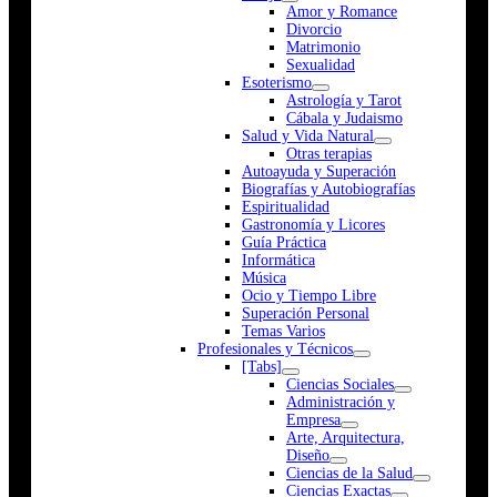
Amor y Romance
Divorcio
Matrimonio
Sexualidad
Esoterismo
Astrología y Tarot
Cábala y Judaismo
Salud y Vida Natural
Otras terapias
Autoayuda y Superación
Biografías y Autobiografías
Espiritualidad
Gastronomía y Licores
Guía Práctica
Informática
Música
Ocio y Tiempo Libre
Superación Personal
Temas Varios
Profesionales y Técnicos
[Tabs]
Ciencias Sociales
Administración y
Empresa
Arte, Arquitectura,
Diseño
Ciencias de la Salud
Ciencias Exactas