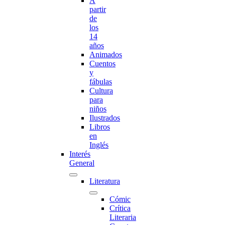
A
partir
de
los
14
años
Animados
Cuentos
y
fábulas
Cultura
para
niños
Ilustrados
Libros
en
Inglés
Interés
General
Literatura
Cómic
Crítica
Literaria