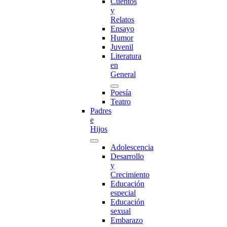
Cuentos
y
Relatos
Ensayo
Humor
Juvenil
Literatura
en
General
Poesía
Teatro
Padres
e
Hijos
Adolescencia
Desarrollo
y
Crecimiento
Educación
especial
Educación
sexual
Embarazo