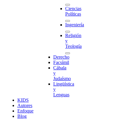
Ciencias
Políticas
Ingeniería
Religión
y
Teología
Derecho
Facsímil
Cábala
y
Judaísmo
Lingüística
y
Lenguas
K
I
D
S
Autores
Enfoque
Blog