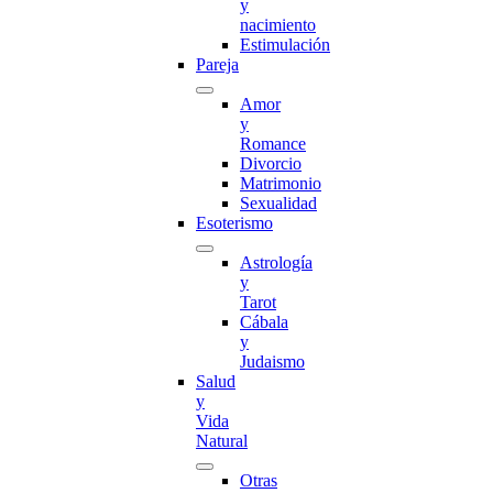
y
nacimiento
Estimulación
Pareja
Amor
y
Romance
Divorcio
Matrimonio
Sexualidad
Esoterismo
Astrología
y
Tarot
Cábala
y
Judaismo
Salud
y
Vida
Natural
Otras