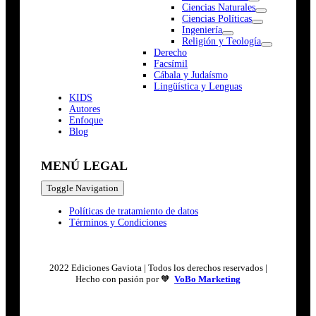
Ciencias Naturales
Ciencias Políticas
Ingeniería
Religión y Teología
Derecho
Facsímil
Cábala y Judaísmo
Lingüística y Lenguas
K
I
D
S
Autores
Enfoque
Blog
MENÚ LEGAL
Toggle Navigation
Políticas de tratamiento de datos
Términos y Condiciones
2022 Ediciones Gaviota | Todos los derechos reservados |
Hecho con pasión por 🧡
VoBo Marketing