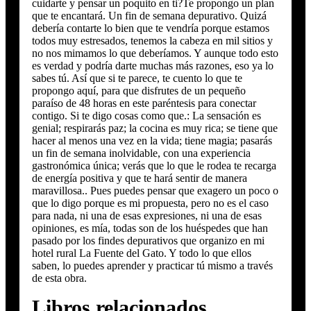
cuidarte y pensar un poquito en ti?Te propongo un plan
que te encantará. Un fin de semana depurativo. Quizá
debería contarte lo bien que te vendría porque estamos
todos muy estresados, tenemos la cabeza en mil sitios y
no nos mimamos lo que deberíamos. Y aunque todo esto
es verdad y podría darte muchas más razones, eso ya lo
sabes tú. Así que si te parece, te cuento lo que te
propongo aquí, para que disfrutes de un pequeño
paraíso de 48 horas en este paréntesis para conectar
contigo. Si te digo cosas como que.: La sensación es
genial; respirarás paz; la cocina es muy rica; se tiene que
hacer al menos una vez en la vida; tiene magia; pasarás
un fin de semana inolvidable, con una experiencia
gastronómica única; verás que lo que le rodea te recarga
de energía positiva y que te hará sentir de manera
maravillosa.. Pues puedes pensar que exagero un poco o
que lo digo porque es mi propuesta, pero no es el caso
para nada, ni una de esas expresiones, ni una de esas
opiniones, es mía, todas son de los huéspedes que han
pasado por los findes depurativos que organizo en mi
hotel rural La Fuente del Gato. Y todo lo que ellos
saben, lo puedes aprender y practicar tú mismo a través
de esta obra.
Libros relacionados