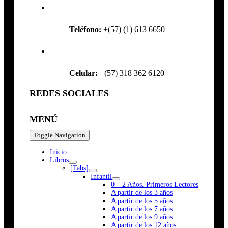
Teléfono:
+(57) (1) 613 6650
Celular:
+(57) 318 362 6120
REDES SOCIALES
MENÚ
Toggle Navigation
Inicio
Libros
[Tabs]
Infantil
0 – 2 Años. Primeros Lectores
A partir de los 3 años
A partir de los 5 años
A partir de los 7 años
A partir de los 9 años
A partir de los 12 años