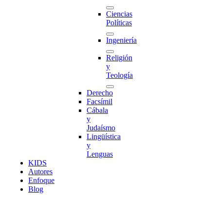
Ciencias
Políticas
Ingeniería
Religión
y
Teología
Derecho
Facsímil
Cábala
y
Judaísmo
Lingüística
y
Lenguas
K
I
D
S
Autores
Enfoque
Blog