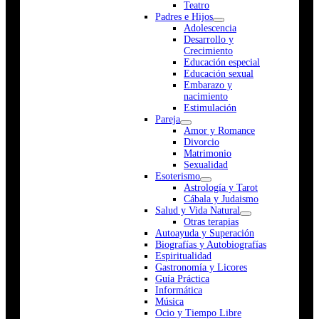
Teatro
Padres e Hijos
Adolescencia
Desarrollo y
Crecimiento
Educación especial
Educación sexual
Embarazo y
nacimiento
Estimulación
Pareja
Amor y Romance
Divorcio
Matrimonio
Sexualidad
Esoterismo
Astrología y Tarot
Cábala y Judaismo
Salud y Vida Natural
Otras terapias
Autoayuda y Superación
Biografías y Autobiografías
Espiritualidad
Gastronomía y Licores
Guía Práctica
Informática
Música
Ocio y Tiempo Libre