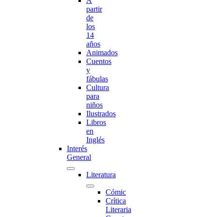
A
partir
de
los
14
años
Animados
Cuentos
y
fábulas
Cultura
para
niños
Ilustrados
Libros
en
Inglés
Interés
General
Literatura
Cómic
Crítica
Literaria