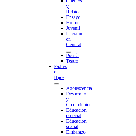
Cuentos
y
Relatos
Ensayo
Humor
Juvenil
Literatura
en
General
Poesía
Teatro
Padres
e
Hijos
Adolescencia
Desarrollo
y
Crecimiento
Educación
especial
Educación
sexual
Embarazo