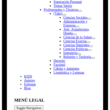
Superación Personal
Temas Varios
Profesionales y Técnicos
[Tabs]
Ciencias Sociales
Administración y
Empresa
Arte, Arquitectura,
Diseño
Ciencias de la Salud
Ciencias Exactas
Ciencias Naturales
Ciencias Políticas
Ingeniería
Religión y Teología
Derecho
Facsímil
Cábala y Judaísmo
Lingüística y Lenguas
K
I
D
S
Autores
Enfoque
Blog
MENÚ LEGAL
Toggle Navigation