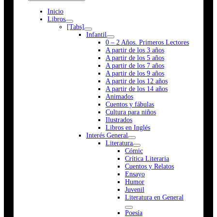
Inicio
Libros
[Tabs]
Infantil
0 – 2 Años. Primeros Lectores
A partir de los 3 años
A partir de los 5 años
A partir de los 7 años
A partir de los 9 años
A partir de los 12 años
A partir de los 14 años
Animados
Cuentos y fábulas
Cultura para niños
Ilustrados
Libros en Inglés
Interés General
Literatura
Cómic
Crítica Literaria
Cuentos y Relatos
Ensayo
Humor
Juvenil
Literatura en General
Poesía