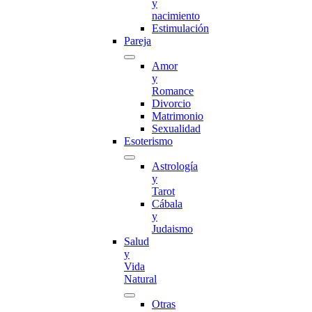
y
nacimiento
Estimulación
Pareja
Amor
y
Romance
Divorcio
Matrimonio
Sexualidad
Esoterismo
Astrología
y
Tarot
Cábala
y
Judaismo
Salud
y
Vida
Natural
Otras