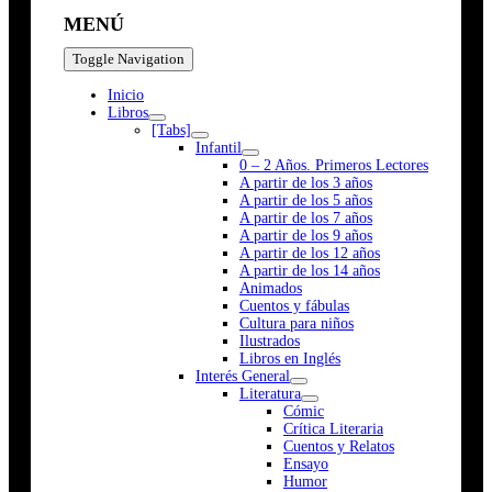
MENÚ
Toggle Navigation
Inicio
Libros
[Tabs]
Infantil
0 – 2 Años. Primeros Lectores
A partir de los 3 años
A partir de los 5 años
A partir de los 7 años
A partir de los 9 años
A partir de los 12 años
A partir de los 14 años
Animados
Cuentos y fábulas
Cultura para niños
Ilustrados
Libros en Inglés
Interés General
Literatura
Cómic
Crítica Literaria
Cuentos y Relatos
Ensayo
Humor