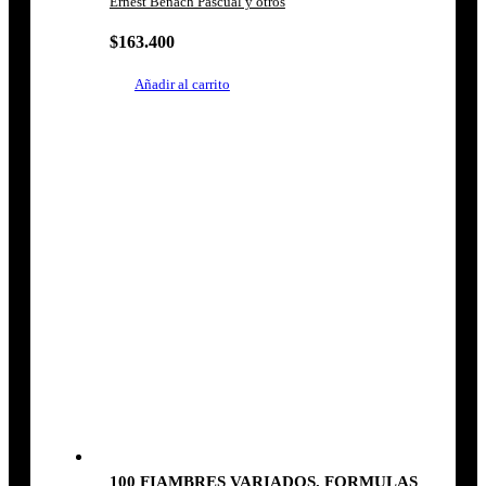
Ernest Benach Pascual y otros
$
163.400
Añadir al carrito
100 FIAMBRES VARIADOS. FORMULAS