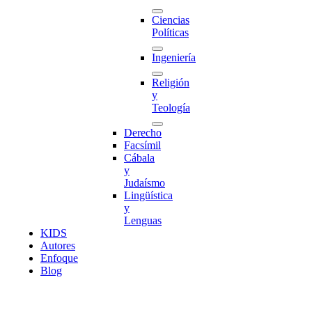
Ciencias
Políticas
Ingeniería
Religión
y
Teología
Derecho
Facsímil
Cábala
y
Judaísmo
Lingüística
y
Lenguas
K
I
D
S
Autores
Enfoque
Blog