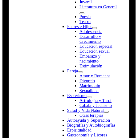
Juvenil
Literatura en General
Poesía
Teatro
Padres e Hijos
Adolescencia
Desarrollo y
Crecimiento
Educación especial
Educación sexual
Embarazo y
nacimiento
Estimulación
Pareja
Amor y Romance
Divorcio
Matrimonio
Sexualidad
Esoterismo
Astrología y Tarot
Cábala y Judaismo
Salud y Vida Natural
Otras terapias
Autoayuda y Superación
Biografías y Autobiografías
Espiritualidad
Gastronomía y Licores