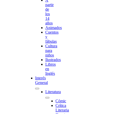
A
partir
de
los
14
años
Animados
Cuentos
y
fábulas
Cultura
para
niños
Ilustrados
Libros
en
Inglés
Interés
General
Literatura
Cómic
Crítica
Literaria