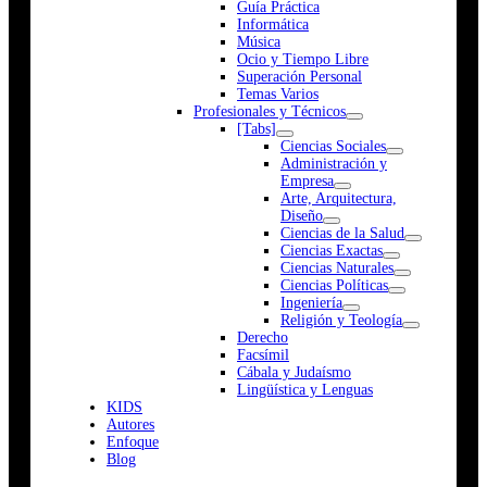
Guía Práctica
Informática
Música
Ocio y Tiempo Libre
Superación Personal
Temas Varios
Profesionales y Técnicos
[Tabs]
Ciencias Sociales
Administración y
Empresa
Arte, Arquitectura,
Diseño
Ciencias de la Salud
Ciencias Exactas
Ciencias Naturales
Ciencias Políticas
Ingeniería
Religión y Teología
Derecho
Facsímil
Cábala y Judaísmo
Lingüística y Lenguas
K
I
D
S
Autores
Enfoque
Blog