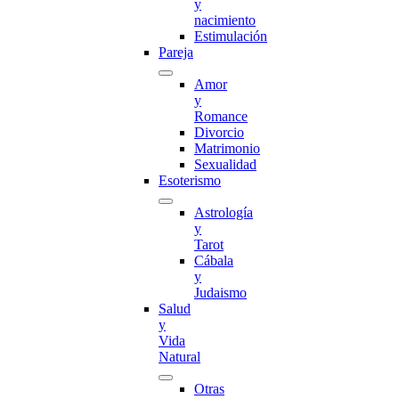
y
nacimiento
Estimulación
Pareja
Amor
y
Romance
Divorcio
Matrimonio
Sexualidad
Esoterismo
Astrología
y
Tarot
Cábala
y
Judaismo
Salud
y
Vida
Natural
Otras