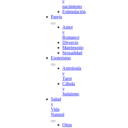
y
nacimiento
Estimulación
Pareja
Amor
y
Romance
Divorcio
Matrimonio
Sexualidad
Esoterismo
Astrología
y
Tarot
Cábala
y
Judaismo
Salud
y
Vida
Natural
Otras