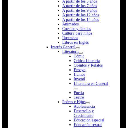
A partir de los 5 años
A partir de los 7 años
A partir de los 9 años
A partir de los 12 años
A partir de los 14 años
Animados
Cuentos y fábulas
Cultura para niños
Ilustrados
Libros en Inglés
Interés General
Literatura
Cómic
Crítica Literaria
Cuentos y Relatos
Ensayo
Humor
Juvenil
Literatura en General
Poesía
Teatro
Padres e Hijos
Adolescencia
Desarrollo y
Crecimiento
Educación especial
Educación sexual