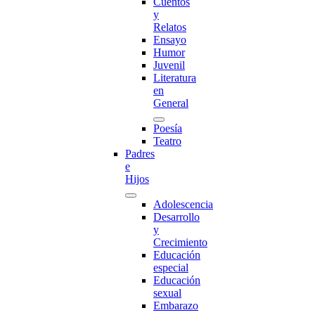
Cuentos
y
Relatos
Ensayo
Humor
Juvenil
Literatura
en
General
Poesía
Teatro
Padres
e
Hijos
Adolescencia
Desarrollo
y
Crecimiento
Educación
especial
Educación
sexual
Embarazo