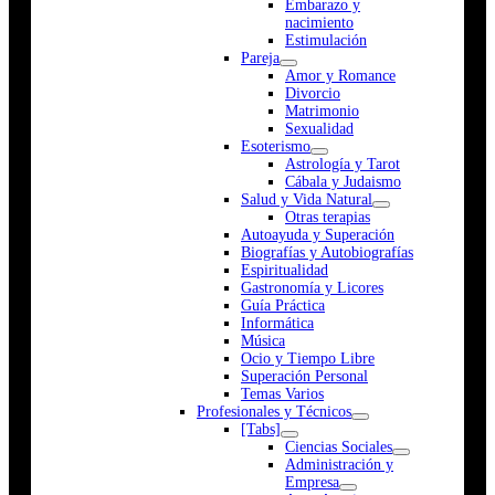
Embarazo y
nacimiento
Estimulación
Pareja
Amor y Romance
Divorcio
Matrimonio
Sexualidad
Esoterismo
Astrología y Tarot
Cábala y Judaismo
Salud y Vida Natural
Otras terapias
Autoayuda y Superación
Biografías y Autobiografías
Espiritualidad
Gastronomía y Licores
Guía Práctica
Informática
Música
Ocio y Tiempo Libre
Superación Personal
Temas Varios
Profesionales y Técnicos
[Tabs]
Ciencias Sociales
Administración y
Empresa