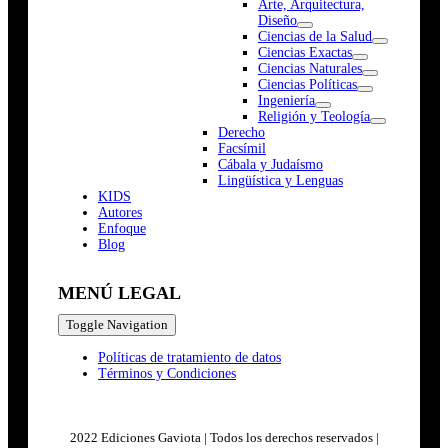
Arte, Arquitectura,
Diseño
Ciencias de la Salud
Ciencias Exactas
Ciencias Naturales
Ciencias Políticas
Ingeniería
Religión y Teología
Derecho
Facsímil
Cábala y Judaísmo
Lingüística y Lenguas
K
I
D
S
Autores
Enfoque
Blog
MENÚ LEGAL
Toggle Navigation
Políticas de tratamiento de datos
Términos y Condiciones
2022 Ediciones Gaviota | Todos los derechos reservados |