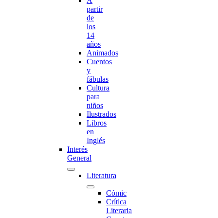
A
partir
de
los
14
años
Animados
Cuentos
y
fábulas
Cultura
para
niños
Ilustrados
Libros
en
Inglés
Interés
General
Literatura
Cómic
Crítica
Literaria