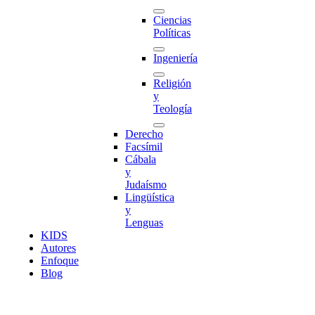
Ciencias
Políticas
Ingeniería
Religión
y
Teología
Derecho
Facsímil
Cábala
y
Judaísmo
Lingüística
y
Lenguas
K
I
D
S
Autores
Enfoque
Blog