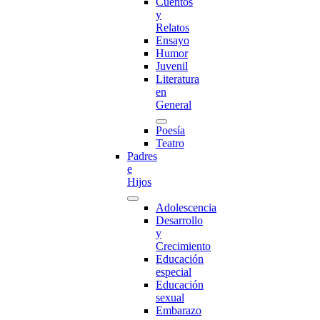
Cuentos
y
Relatos
Ensayo
Humor
Juvenil
Literatura
en
General
Poesía
Teatro
Padres
e
Hijos
Adolescencia
Desarrollo
y
Crecimiento
Educación
especial
Educación
sexual
Embarazo