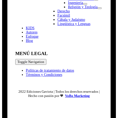
Ingeniería
Religión y Teología
Derecho
Facsímil
Cábala y Judaísmo
Lingüística y Lenguas
K
I
D
S
Autores
Enfoque
Blog
MENÚ LEGAL
Toggle Navigation
Políticas de tratamiento de datos
Términos y Condiciones
2022 Ediciones Gaviota | Todos los derechos reservados |
Hecho con pasión por 🧡
VoBo Marketing