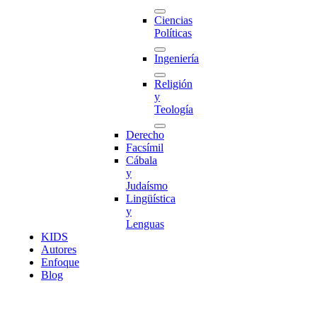
Ciencias
Políticas
Ingeniería
Religión
y
Teología
Derecho
Facsímil
Cábala
y
Judaísmo
Lingüística
y
Lenguas
K
I
D
S
Autores
Enfoque
Blog