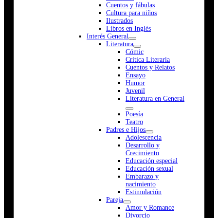
Cuentos y fábulas
Cultura para niños
Ilustrados
Libros en Inglés
Interés General
Literatura
Cómic
Crítica Literaria
Cuentos y Relatos
Ensayo
Humor
Juvenil
Literatura en General
Poesía
Teatro
Padres e Hijos
Adolescencia
Desarrollo y
Crecimiento
Educación especial
Educación sexual
Embarazo y
nacimiento
Estimulación
Pareja
Amor y Romance
Divorcio