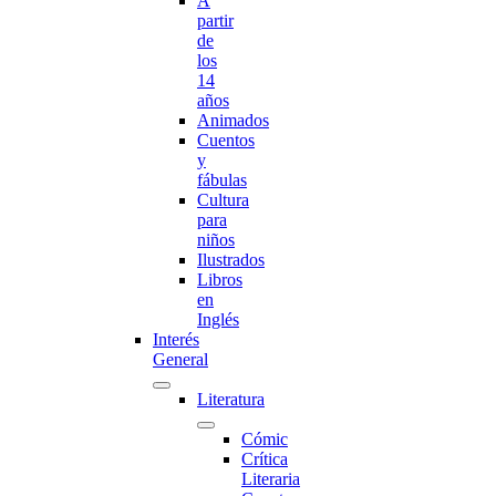
A
partir
de
los
14
años
Animados
Cuentos
y
fábulas
Cultura
para
niños
Ilustrados
Libros
en
Inglés
Interés
General
Literatura
Cómic
Crítica
Literaria