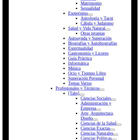
Matrimonio
Sexualidad
Esoterismo
Astrología y Tarot
Cábala y Judaismo
Salud y Vida Natural
Otras terapias
Autoayuda y Superación
Biografías y Autobiografías
Espiritualidad
Gastronomía y Licores
Guía Práctica
Informática
Música
Ocio y Tiempo Libre
Superación Personal
Temas Varios
Profesionales y Técnicos
[Tabs]
Ciencias Sociales
Administración y
Empresa
Arte, Arquitectura,
Diseño
Ciencias de la Salud
Ciencias Exactas
Ciencias Naturales
Ciencias Políticas