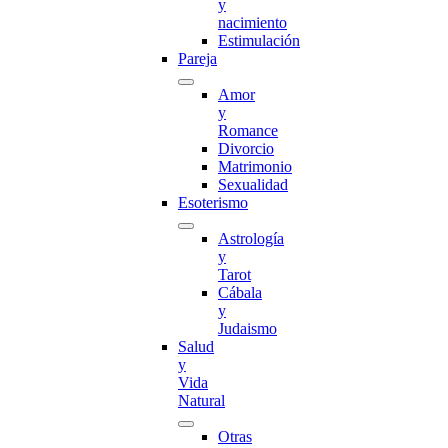
y
nacimiento
Estimulación
Pareja
Amor
y
Romance
Divorcio
Matrimonio
Sexualidad
Esoterismo
Astrología
y
Tarot
Cábala
y
Judaismo
Salud
y
Vida
Natural
Otras