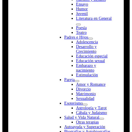
Ensayo
Humor
Juvenil
Literatura en General
Poesía
Teatro
Padres e Hijos
Adolescencia
Desarrollo y
Crecimiento
Educación especial
Educación sexual
Embarazo y
nacimiento
Estimulación
Pareja
Amor y Romance
Divorcio
Matrimonio
Sexualidad
Esoterismo
Astrología y Tarot
Cábala y Judaismo
Salud y Vida Natural
Otras terapias
Autoayuda y Superación
Biografías y Autobiografías