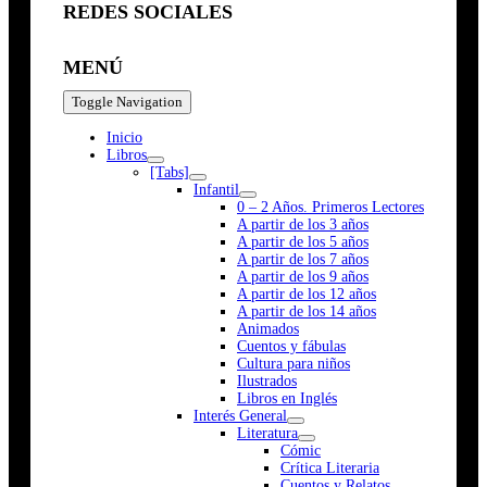
REDES SOCIALES
MENÚ
Toggle Navigation
Inicio
Libros
[Tabs]
Infantil
0 – 2 Años. Primeros Lectores
A partir de los 3 años
A partir de los 5 años
A partir de los 7 años
A partir de los 9 años
A partir de los 12 años
A partir de los 14 años
Animados
Cuentos y fábulas
Cultura para niños
Ilustrados
Libros en Inglés
Interés General
Literatura
Cómic
Crítica Literaria
Cuentos y Relatos