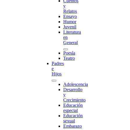
Cuentos
y
Relatos
Ensayo
Humor
Juvenil
Literatura
en
General
Poesía
Teatro
Padres
e
Hijos
Adolescencia
Desarrollo
y
Crecimiento
Educación
especial
Educación
sexual
Embarazo