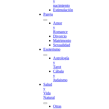
y
nacimiento
Estimulación
Pareja
Amor
y
Romance
Divorcio
Matrimonio
Sexualidad
Esoterismo
Astrología
y
Tarot
Cábala
y
Judaismo
Salud
y
Vida
Natural
Otras