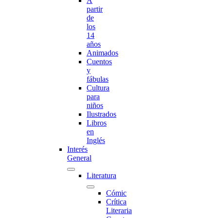
A
partir
de
los
14
años
Animados
Cuentos
y
fábulas
Cultura
para
niños
Ilustrados
Libros
en
Inglés
Interés
General
Literatura
Cómic
Crítica
Literaria