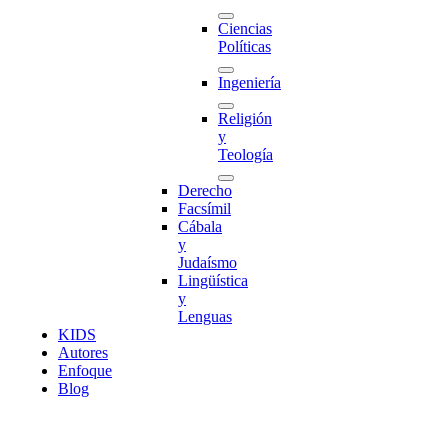
Ciencias
Políticas
Ingeniería
Religión
y
Teología
Derecho
Facsímil
Cábala
y
Judaísmo
Lingüística
y
Lenguas
K
I
D
S
Autores
Enfoque
Blog