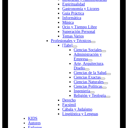
Espiritualidad
Gastronomía y Licores
Guía Práctica
Informática
Música
Ocio y Tiempo Libre
Superación Personal
Temas Varios
Profesionales y Técnicos
[Tabs]
Ciencias Sociales
Administración y
Empresa
Arte, Arquitectura,
Diseño
Ciencias de la Salud
Ciencias Exactas
Ciencias Naturales
Ciencias Políticas
Ingeniería
Religión y Teología
Derecho
Facsímil
Cábala y Judaísmo
Lingüística y Lenguas
K
I
D
S
Autores
Enfoque