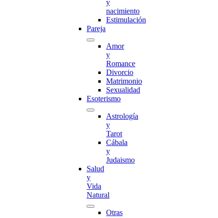
y
nacimiento
Estimulación
Pareja
Amor
y
Romance
Divorcio
Matrimonio
Sexualidad
Esoterismo
Astrología
y
Tarot
Cábala
y
Judaismo
Salud
y
Vida
Natural
Otras