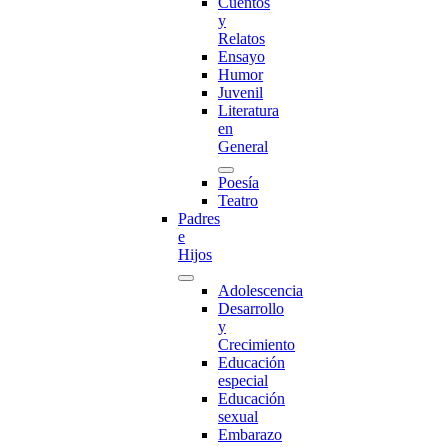
Cuentos
y
Relatos
Ensayo
Humor
Juvenil
Literatura
en
General
Poesía
Teatro
Padres
e
Hijos
Adolescencia
Desarrollo
y
Crecimiento
Educación
especial
Educación
sexual
Embarazo