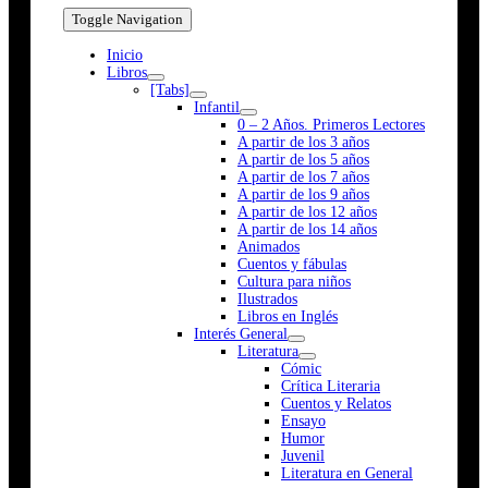
Toggle Navigation
Inicio
Libros
[Tabs]
Infantil
0 – 2 Años. Primeros Lectores
A partir de los 3 años
A partir de los 5 años
A partir de los 7 años
A partir de los 9 años
A partir de los 12 años
A partir de los 14 años
Animados
Cuentos y fábulas
Cultura para niños
Ilustrados
Libros en Inglés
Interés General
Literatura
Cómic
Crítica Literaria
Cuentos y Relatos
Ensayo
Humor
Juvenil
Literatura en General