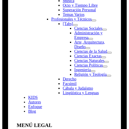
Música
Ocio y Tiempo Libre
Superación Personal
Temas Varios
Profesionales y Técnicos
[Tabs]
Ciencias Sociales
Administración y
Empresa
Arte, Arquitectura,
Diseño
Ciencias de la Salud
Ciencias Exactas
Ciencias Naturales
Ciencias Políticas
Ingeniería
Religión y Teología
Derecho
Facsímil
Cábala y Judaísmo
Lingüística y Lenguas
K
I
D
S
Autores
Enfoque
Blog
MENÚ LEGAL