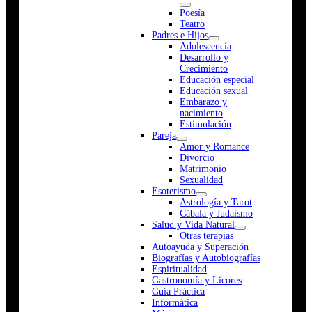
Poesía
Teatro
Padres e Hijos
Adolescencia
Desarrollo y
Crecimiento
Educación especial
Educación sexual
Embarazo y
nacimiento
Estimulación
Pareja
Amor y Romance
Divorcio
Matrimonio
Sexualidad
Esoterismo
Astrología y Tarot
Cábala y Judaismo
Salud y Vida Natural
Otras terapias
Autoayuda y Superación
Biografías y Autobiografías
Espiritualidad
Gastronomía y Licores
Guía Práctica
Informática