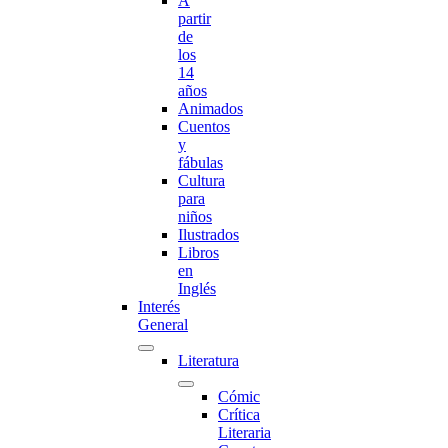
A
partir
de
los
14
años
Animados
Cuentos
y
fábulas
Cultura
para
niños
Ilustrados
Libros
en
Inglés
Interés
General
Literatura
Cómic
Crítica
Literaria