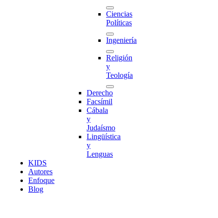
Ciencias
Políticas
Ingeniería
Religión
y
Teología
Derecho
Facsímil
Cábala
y
Judaísmo
Lingüística
y
Lenguas
K
I
D
S
Autores
Enfoque
Blog