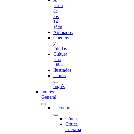
A
partir
de
los
14
años
Animados
Cuentos
y
fábulas
Cultura
para
niños
Ilustrados
Libros
en
Inglés
Interés
General
Literatura
Cómic
Crítica
Literaria