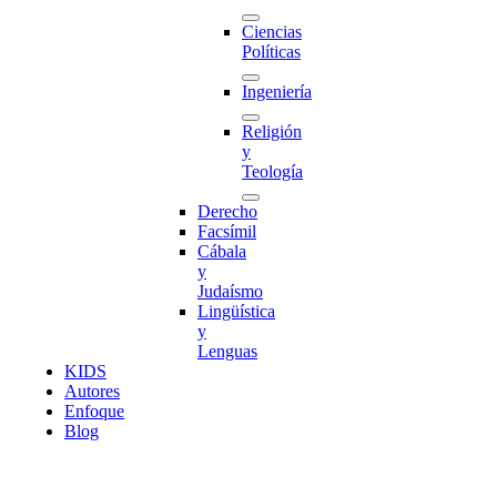
Ciencias
Políticas
Ingeniería
Religión
y
Teología
Derecho
Facsímil
Cábala
y
Judaísmo
Lingüística
y
Lenguas
K
I
D
S
Autores
Enfoque
Blog