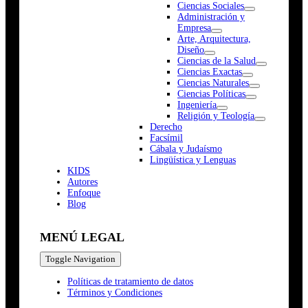
Ciencias Sociales
Administración y
Empresa
Arte, Arquitectura,
Diseño
Ciencias de la Salud
Ciencias Exactas
Ciencias Naturales
Ciencias Políticas
Ingeniería
Religión y Teología
Derecho
Facsímil
Cábala y Judaísmo
Lingüística y Lenguas
K
I
D
S
Autores
Enfoque
Blog
MENÚ LEGAL
Toggle Navigation
Políticas de tratamiento de datos
Términos y Condiciones