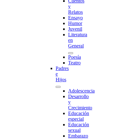
Cuentos
y
Relatos
Ensayo
Humor
Juvenil
Literatura
en
General
Poesía
Teatro
Padres
e
Hijos
Adolescencia
Desarrollo
y
Crecimiento
Educación
especial
Educación
sexual
Embarazo