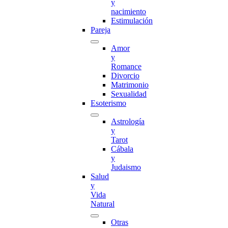
y
nacimiento
Estimulación
Pareja
Amor
y
Romance
Divorcio
Matrimonio
Sexualidad
Esoterismo
Astrología
y
Tarot
Cábala
y
Judaismo
Salud
y
Vida
Natural
Otras