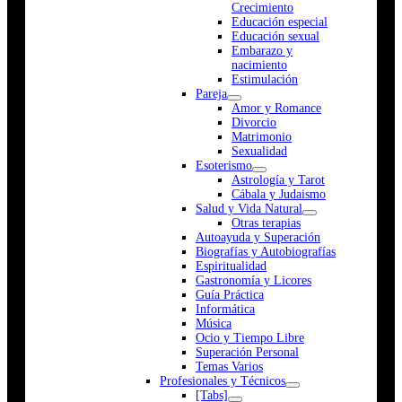
Crecimiento
Educación especial
Educación sexual
Embarazo y
nacimiento
Estimulación
Pareja
Amor y Romance
Divorcio
Matrimonio
Sexualidad
Esoterismo
Astrología y Tarot
Cábala y Judaismo
Salud y Vida Natural
Otras terapias
Autoayuda y Superación
Biografías y Autobiografías
Espiritualidad
Gastronomía y Licores
Guía Práctica
Informática
Música
Ocio y Tiempo Libre
Superación Personal
Temas Varios
Profesionales y Técnicos
[Tabs]