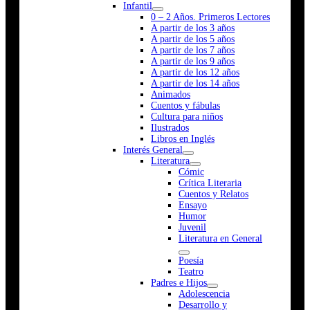
Infantil
0 – 2 Años. Primeros Lectores
A partir de los 3 años
A partir de los 5 años
A partir de los 7 años
A partir de los 9 años
A partir de los 12 años
A partir de los 14 años
Animados
Cuentos y fábulas
Cultura para niños
Ilustrados
Libros en Inglés
Interés General
Literatura
Cómic
Crítica Literaria
Cuentos y Relatos
Ensayo
Humor
Juvenil
Literatura en General
Poesía
Teatro
Padres e Hijos
Adolescencia
Desarrollo y