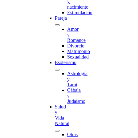
y
nacimiento
Estimulación
Pareja
Amor
y
Romance
Divorcio
Matrimonio
Sexualidad
Esoterismo
Astrología
y
Tarot
Cábala
y
Judaismo
Salud
y
Vida
Natural
Otras