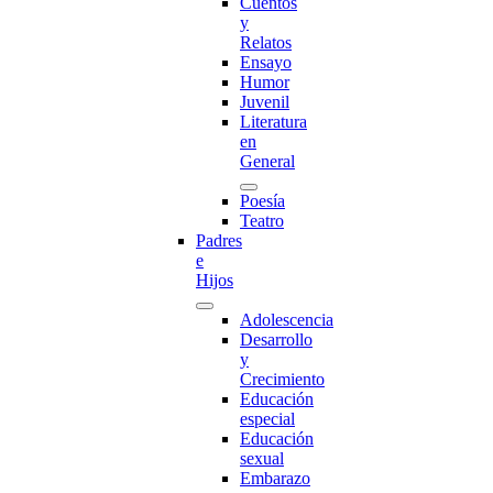
Cuentos
y
Relatos
Ensayo
Humor
Juvenil
Literatura
en
General
Poesía
Teatro
Padres
e
Hijos
Adolescencia
Desarrollo
y
Crecimiento
Educación
especial
Educación
sexual
Embarazo