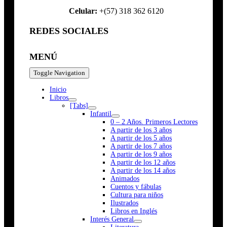
Celular:
+(57) 318 362 6120
REDES SOCIALES
MENÚ
Toggle Navigation
Inicio
Libros
[Tabs]
Infantil
0 – 2 Años. Primeros Lectores
A partir de los 3 años
A partir de los 5 años
A partir de los 7 años
A partir de los 9 años
A partir de los 12 años
A partir de los 14 años
Animados
Cuentos y fábulas
Cultura para niños
Ilustrados
Libros en Inglés
Interés General