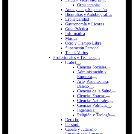
Salud y Vida Natural
Otras terapias
Autoayuda y Superación
Biografías y Autobiografías
Espiritualidad
Gastronomía y Licores
Guía Práctica
Informática
Música
Ocio y Tiempo Libre
Superación Personal
Temas Varios
Profesionales y Técnicos
[Tabs]
Ciencias Sociales
Administración y
Empresa
Arte, Arquitectura,
Diseño
Ciencias de la Salud
Ciencias Exactas
Ciencias Naturales
Ciencias Políticas
Ingeniería
Religión y Teología
Derecho
Facsímil
Cábala y Judaísmo