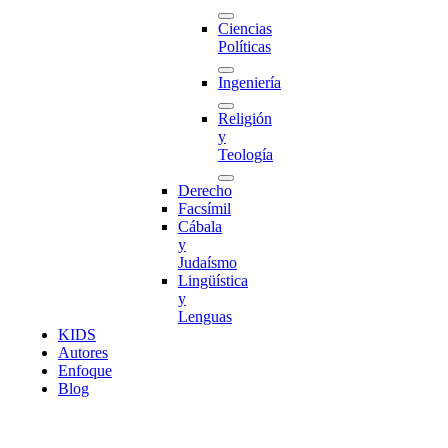
Ciencias
Políticas
Ingeniería
Religión
y
Teología
Derecho
Facsímil
Cábala
y
Judaísmo
Lingüística
y
Lenguas
K
I
D
S
Autores
Enfoque
Blog