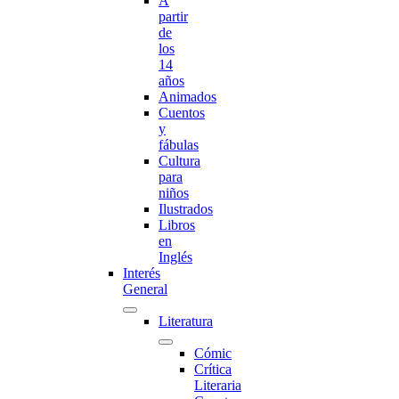
A
partir
de
los
14
años
Animados
Cuentos
y
fábulas
Cultura
para
niños
Ilustrados
Libros
en
Inglés
Interés
General
Literatura
Cómic
Crítica
Literaria