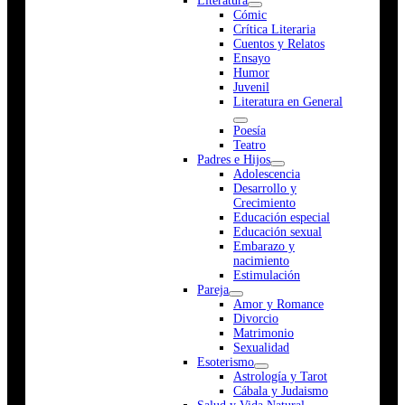
Literatura
Cómic
Crítica Literaria
Cuentos y Relatos
Ensayo
Humor
Juvenil
Literatura en General
Poesía
Teatro
Padres e Hijos
Adolescencia
Desarrollo y
Crecimiento
Educación especial
Educación sexual
Embarazo y
nacimiento
Estimulación
Pareja
Amor y Romance
Divorcio
Matrimonio
Sexualidad
Esoterismo
Astrología y Tarot
Cábala y Judaismo