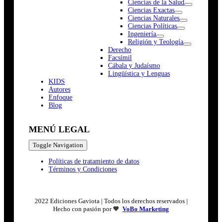
Ciencias de la Salud
Ciencias Exactas
Ciencias Naturales
Ciencias Políticas
Ingeniería
Religión y Teología
Derecho
Facsímil
Cábala y Judaísmo
Lingüística y Lenguas
K
I
D
S
Autores
Enfoque
Blog
MENÚ LEGAL
Toggle Navigation
Políticas de tratamiento de datos
Términos y Condiciones
2022 Ediciones Gaviota | Todos los derechos reservados |
Hecho con pasión por 🧡
VoBo Marketing