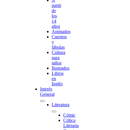
A
partir
de
los
14
años
Animados
Cuentos
y
fábulas
Cultura
para
niños
Ilustrados
Libros
en
Inglés
Interés
General
Literatura
Cómic
Crítica
Literaria