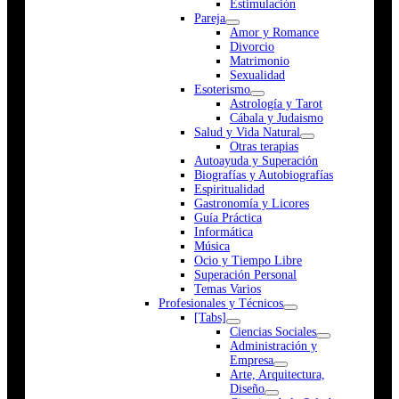
Estimulación
Pareja
Amor y Romance
Divorcio
Matrimonio
Sexualidad
Esoterismo
Astrología y Tarot
Cábala y Judaismo
Salud y Vida Natural
Otras terapias
Autoayuda y Superación
Biografías y Autobiografías
Espiritualidad
Gastronomía y Licores
Guía Práctica
Informática
Música
Ocio y Tiempo Libre
Superación Personal
Temas Varios
Profesionales y Técnicos
[Tabs]
Ciencias Sociales
Administración y
Empresa
Arte, Arquitectura,
Diseño