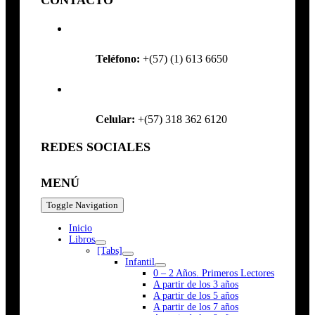
CONTACTO
Teléfono:
+(57) (1) 613 6650
Celular:
+(57) 318 362 6120
REDES SOCIALES
MENÚ
Toggle Navigation
Inicio
Libros
[Tabs]
Infantil
0 – 2 Años. Primeros Lectores
A partir de los 3 años
A partir de los 5 años
A partir de los 7 años