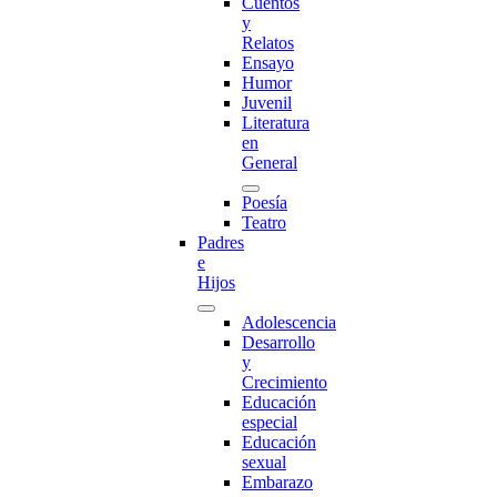
Cuentos
y
Relatos
Ensayo
Humor
Juvenil
Literatura
en
General
Poesía
Teatro
Padres
e
Hijos
Adolescencia
Desarrollo
y
Crecimiento
Educación
especial
Educación
sexual
Embarazo