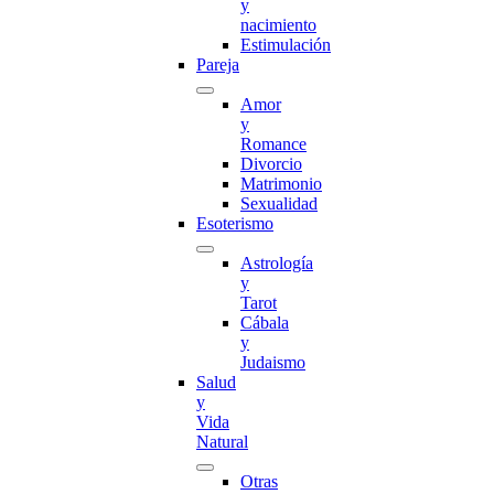
y
nacimiento
Estimulación
Pareja
Amor
y
Romance
Divorcio
Matrimonio
Sexualidad
Esoterismo
Astrología
y
Tarot
Cábala
y
Judaismo
Salud
y
Vida
Natural
Otras