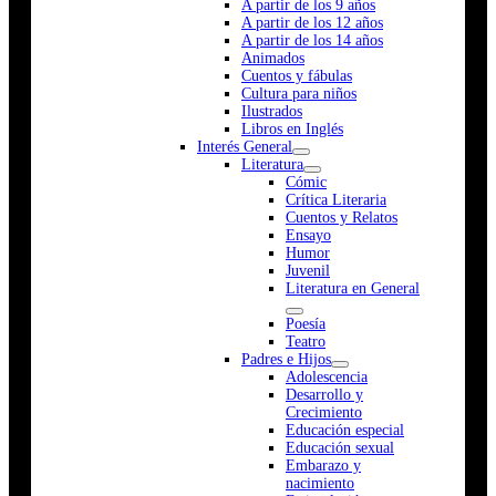
A partir de los 9 años
A partir de los 12 años
A partir de los 14 años
Animados
Cuentos y fábulas
Cultura para niños
Ilustrados
Libros en Inglés
Interés General
Literatura
Cómic
Crítica Literaria
Cuentos y Relatos
Ensayo
Humor
Juvenil
Literatura en General
Poesía
Teatro
Padres e Hijos
Adolescencia
Desarrollo y
Crecimiento
Educación especial
Educación sexual
Embarazo y
nacimiento