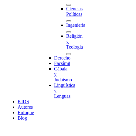
Ciencias
Políticas
Ingeniería
Religión
y
Teología
Derecho
Facsímil
Cábala
y
Judaísmo
Lingüística
y
Lenguas
K
I
D
S
Autores
Enfoque
Blog