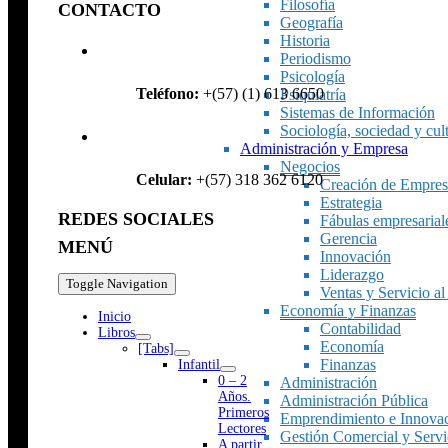
Filosofía
CONTACTO
Geografía
Historia
Periodismo
Psicología
Teléfono:
+(57) (1) 613 6650
Psiquiatría
Sistemas de Información
Sociología, sociedad y cul
Administración y Empresa
Negocios
Celular:
+(57) 318 362 6120
Creación de Empres
Estrategia
REDES SOCIALES
Fábulas empresarial
Gerencia
MENÚ
Innovación
Liderazgo
Toggle Navigation
Ventas y Servicio al
Economía y Finanzas
Inicio
Contabilidad
Libros
Economía
[Tabs]
Finanzas
Infantil
0 – 2
Administración
Años.
Administración Pública
Primeros
Emprendimiento e Innova
Lectores
Gestión Comercial y Servic
A partir