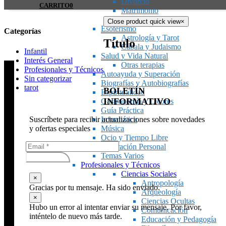
Divorcio
CARRITO
0
Matrimonio
Sexualidad
Close product quick view
×
Esoterismo
Categorías
Astrología y Tarot
Título
Cábala y Judaismo
Infantil
Salud y Vida Natural
Interés General
Otras terapias
Profesionales y Técnicos
Autoayuda y Superación
Sin categorizar
Biografías y Autobiografías
tarot
BOLETÍN
Espiritualidad
INFORMATIVO
Gastronomía y Licores
Guía Práctica
Suscríbete para recibir actualizaciones sobre novedades
Informática
y ofertas especiales
Música
Ocio y Tiempo Libre
Superación Personal
Temas Varios
Subscribirse
Profesionales y Técnicos
Ciencias Sociales
×
Antropología
Gracias por tu mensaje. Ha sido enviado.
Arqueología
×
Ciencias Ocultas
Hubo un error al intentar enviar su mensaje. Por favor,
Comunicación
inténtelo de nuevo más tarde.
Educación y Pedagogía