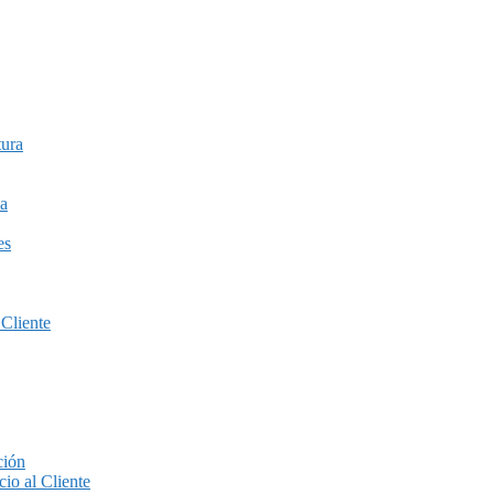
tura
a
es
 Cliente
ción
io al Cliente