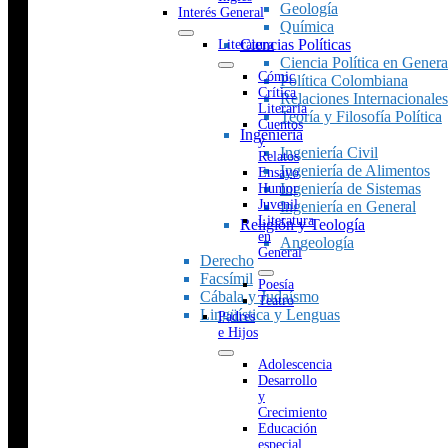
Geología
Interés General
Química
Ciencias Políticas
Literatura
Ciencia Política en Genera
Cómic
Política Colombiana
Crítica
Relaciones Internacionales
Literaria
Teoría y Filosofía Política
Cuentos
Ingeniería
y
Ingeniería Civil
Relatos
Ingeniería de Alimentos
Ensayo
Ingeniería de Sistemas
Humor
Juvenil
Ingeniería en General
Literatura
Religión y Teología
en
Angeología
General
Derecho
Facsímil
Poesía
Cábala y Judaísmo
Teatro
Lingüística y Lenguas
Padres
e Hijos
Adolescencia
Desarrollo
y
Crecimiento
Educación
especial