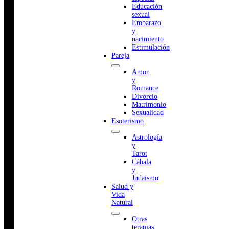
Educación
sexual
Embarazo
y
nacimiento
Estimulación
Pareja
Amor
y
Romance
Divorcio
Matrimonio
Sexualidad
Esoterismo
Astrología
y
Tarot
Cábala
y
Judaismo
Salud y
Vida
Natural
Otras
terapias