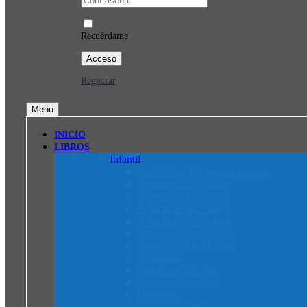
Recuérdame
Registrar
Menu
INICIO
LIBROS
Infantil
0 – 2 Años. Primeros Lectores
A partir de los 3 años
A partir de los 5 años
A partir de los 7 años
A partir de los 9 años
A partir de los 12 años
A partir de los 14 años
Animados
Cuentos y fábulas
Cultura para niños
Ilustrados