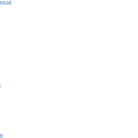
encial
a
te