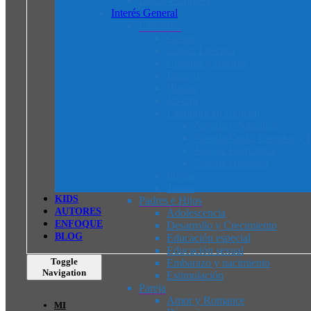
Libros en Inglés
Interés General
Literatura
Cómic
Crítica Literaria
Cuentos y Relatos
Ensayo
Humor
Juvenil
Literatura en General
Novela y Narrativa
Novela Corta, Cuentos y R
Novela Romántica
Novela Histórica
Poesía
Teatro
K
I
D
S
Padres e Hijos
AUTORES
Adolescencia
ENFOQUE
Desarrollo y Crecimiento
BLOG
Educación especial
Educación sexual
Toggle
Embarazo y nacimiento
Navigation
Estimulación
Pareja
Amor y Romance
MI