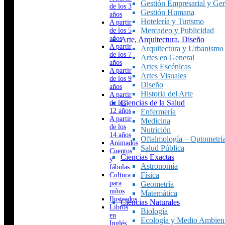
Gestión Empresarial y Ger
de los 3
Gestión Humana
años
Hotelería y Turismo
A partir
Mercadeo y Publicidad
de los 5
años
Arte, Arquitectura, Diseño
A partir
Arquitectura y Urbanismo
de los 7
Artes en General
años
Artes Escénicas
A partir
Artes Visuales
de los 9
Diseño
años
Historia del Arte
A partir
Ciencias de la Salud
de los
12 años
Enfermería
A partir
Medicina
de los
Nutrición
14 años
Oftalmología – Optometrí
Animados
Salud Pública
Cuentos
Ciencias Exactas
y
Astronomía
fábulas
Física
Cultura
para
Geometría
niños
Matemática
Ilustrados
Ciencias Naturales
Libros
Biología
en
Ecología y Medio Ambien
Inglés