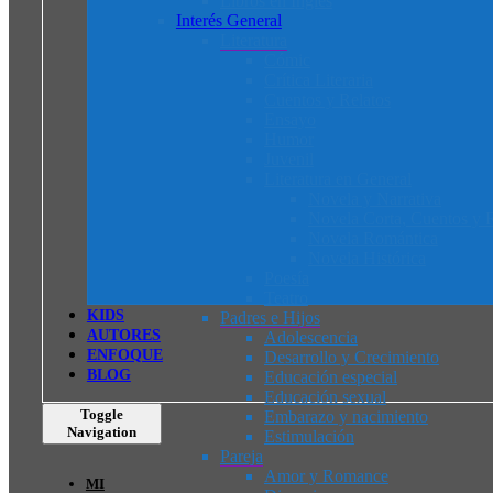
Libros en Inglés
Interés General
Literatura
Cómic
Crítica Literaria
Cuentos y Relatos
Ensayo
Humor
Juvenil
Literatura en General
Novela y Narrativa
Novela Corta, Cuentos y R
Novela Romántica
Novela Histórica
Poesía
Teatro
K
I
D
S
Padres e Hijos
AUTORES
Adolescencia
ENFOQUE
Desarrollo y Crecimiento
BLOG
Educación especial
Educación sexual
Toggle
Embarazo y nacimiento
Navigation
Estimulación
Pareja
Amor y Romance
MI