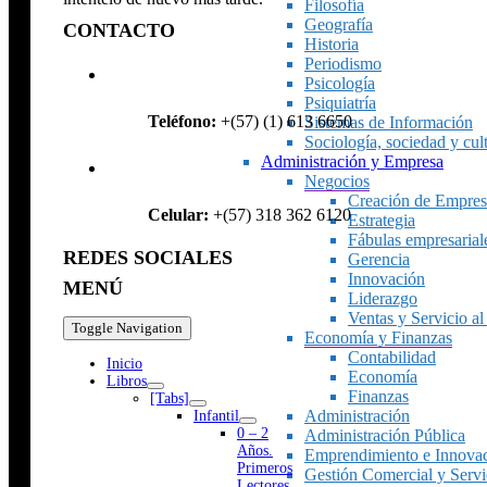
Filosofía
Geografía
CONTACTO
Historia
Periodismo
Psicología
Psiquiatría
Teléfono:
+(57) (1) 613 6650
Sistemas de Información
Sociología, sociedad y cul
Administración y Empresa
Negocios
Creación de Empres
Celular:
+(57) 318 362 6120
Estrategia
Fábulas empresarial
REDES SOCIALES
Gerencia
Innovación
MENÚ
Liderazgo
Ventas y Servicio al
Toggle Navigation
Economía y Finanzas
Contabilidad
Inicio
Economía
Libros
Finanzas
[Tabs]
Administración
Infantil
0 – 2
Administración Pública
Años.
Emprendimiento e Innova
Primeros
Gestión Comercial y Servic
Lectores