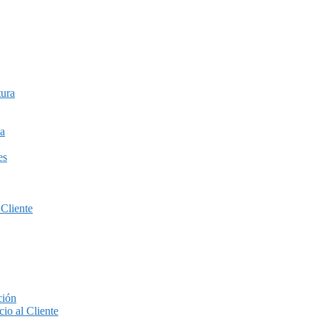
tura
a
es
 Cliente
ción
io al Cliente