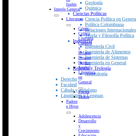
Geología
Inglés
Química
Interés General
Ciencias Políticas
Ciencia Política en Genera
Literatura
Política Colombiana
Cómic
Relaciones Internacionales
Crítica
Teoría y Filosofía Política
Literaria
Ingeniería
Cuentos
Ingeniería Civil
y
Ingeniería de Alimentos
Relatos
Ingeniería de Sistemas
Ensayo
Ingeniería en General
Humor
Juvenil
Religión y Teología
Literatura
Angeología
en
Derecho
General
Facsímil
Cábala y Judaísmo
Poesía
Lingüística y Lenguas
Teatro
Padres
e Hijos
Adolescencia
Desarrollo
y
Crecimiento
Educación