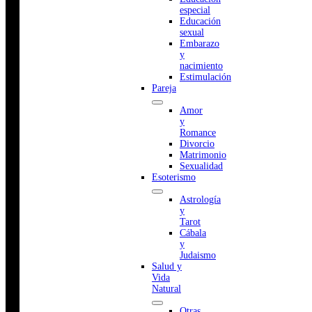
especial
Educación
sexual
Embarazo
y
nacimiento
Estimulación
Pareja
Amor
y
Romance
Divorcio
Matrimonio
Sexualidad
Esoterismo
Astrología
y
Tarot
Cábala
y
Judaismo
Salud y
Vida
Natural
Otras