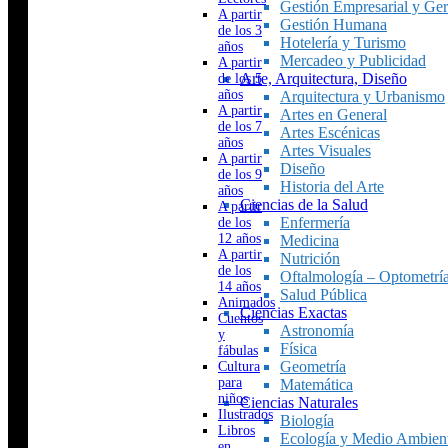
Gestión Empresarial y Ger
A partir
Gestión Humana
de los 3
Hotelería y Turismo
años
Mercadeo y Publicidad
A partir
Arte, Arquitectura, Diseño
de los 5
años
Arquitectura y Urbanismo
A partir
Artes en General
de los 7
Artes Escénicas
años
Artes Visuales
A partir
Diseño
de los 9
Historia del Arte
años
Ciencias de la Salud
A partir
Enfermería
de los
12 años
Medicina
A partir
Nutrición
de los
Oftalmología – Optometrí
14 años
Salud Pública
Animados
Ciencias Exactas
Cuentos
Astronomía
y
Física
fábulas
Geometría
Cultura
para
Matemática
niños
Ciencias Naturales
Ilustrados
Biología
Libros
Ecología y Medio Ambien
en