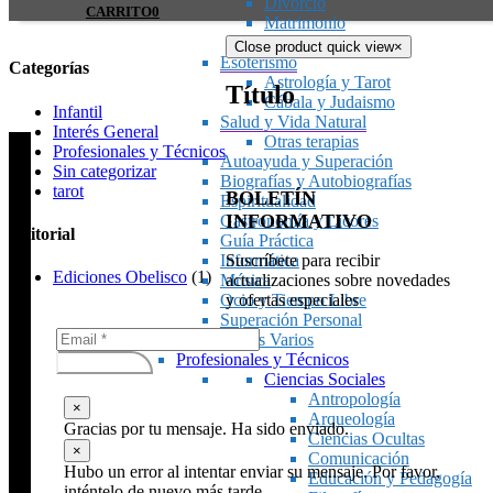
Divorcio
CARRITO
0
Matrimonio
Sexualidad
Close product quick view
×
Esoterismo
Categorías
Astrología y Tarot
Título
Cábala y Judaismo
Infantil
Salud y Vida Natural
Interés General
Otras terapias
Profesionales y Técnicos
Autoayuda y Superación
Sin categorizar
Biografías y Autobiografías
tarot
BOLETÍN
Espiritualidad
INFORMATIVO
Gastronomía y Licores
Editorial
Guía Práctica
Suscríbete para recibir
Informática
Ediciones Obelisco
(1)
actualizaciones sobre novedades
Música
y ofertas especiales
Ocio y Tiempo Libre
Superación Personal
Temas Varios
Profesionales y Técnicos
Subscribirse
Ciencias Sociales
Antropología
×
Arqueología
Gracias por tu mensaje. Ha sido enviado.
Ciencias Ocultas
×
Comunicación
Hubo un error al intentar enviar su mensaje. Por favor,
Educación y Pedagogía
inténtelo de nuevo más tarde.