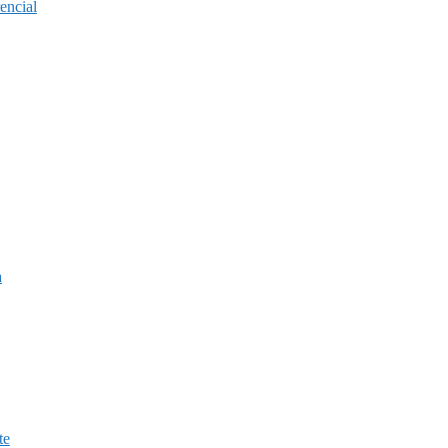
encial
a
te