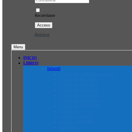
Recuérdame
Registrar
Menu
INICIO
LIBROS
Infantil
0 – 2 Años. Primeros Lectores
A partir de los 3 años
A partir de los 5 años
A partir de los 7 años
A partir de los 9 años
A partir de los 12 años
A partir de los 14 años
Animados
Cuentos y fábulas
Cultura para niños
Ilustrados