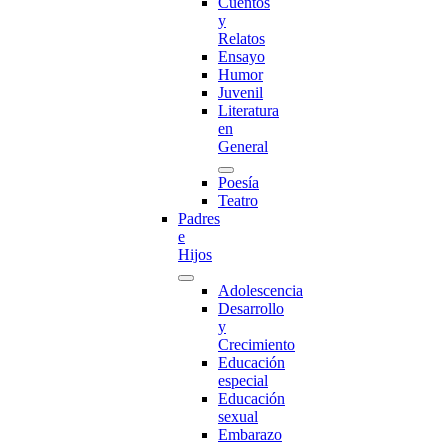
Cuentos
y
Relatos
Ensayo
Humor
Juvenil
Literatura
en
General
Poesía
Teatro
Padres
e
Hijos
Adolescencia
Desarrollo
y
Crecimiento
Educación
especial
Educación
sexual
Embarazo