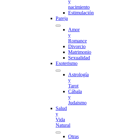
y
nacimiento
Estimulación
Pareja
Amor
y
Romance
Divorcio
Matrimonio
Sexualidad
Esoterismo
Astrología
y
Tarot
Cábala
y
Judaismo
Salud
y
Vida
Natural
Otras