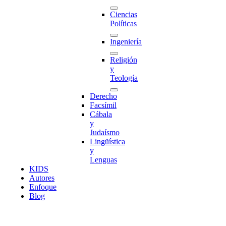
Ciencias
Políticas
Ingeniería
Religión
y
Teología
Derecho
Facsímil
Cábala
y
Judaísmo
Lingüística
y
Lenguas
K
I
D
S
Autores
Enfoque
Blog