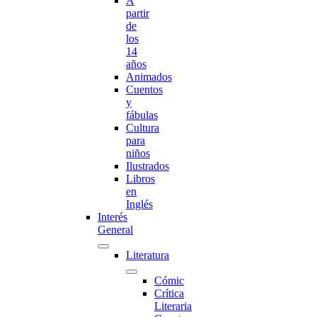
A
partir
de
los
14
años
Animados
Cuentos
y
fábulas
Cultura
para
niños
Ilustrados
Libros
en
Inglés
Interés
General
Literatura
Cómic
Crítica
Literaria