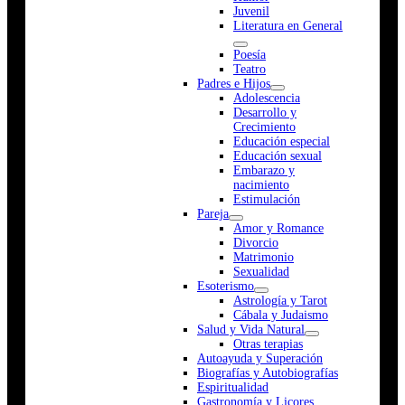
Juvenil
Literatura en General
Poesía
Teatro
Padres e Hijos
Adolescencia
Desarrollo y
Crecimiento
Educación especial
Educación sexual
Embarazo y
nacimiento
Estimulación
Pareja
Amor y Romance
Divorcio
Matrimonio
Sexualidad
Esoterismo
Astrología y Tarot
Cábala y Judaismo
Salud y Vida Natural
Otras terapias
Autoayuda y Superación
Biografías y Autobiografías
Espiritualidad
Gastronomía y Licores