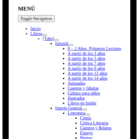
MENÚ
Toggle Navigation
Inicio
Libros
[Tabs]
Infantil
0 – 2 Años. Primeros Lectores
A partir de los 3 años
A partir de los 5 años
A partir de los 7 años
A partir de los 9 años
A partir de los 12 años
A partir de los 14 años
Animados
Cuentos y fábulas
Cultura para niños
Ilustrados
Libros en Inglés
Interés General
Literatura
Cómic
Crítica Literaria
Cuentos y Relatos
Ensayo
Humor