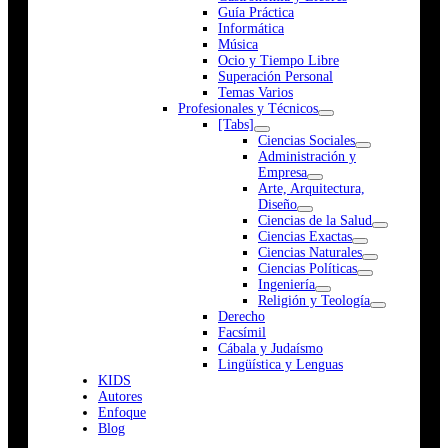
Guía Práctica
Informática
Música
Ocio y Tiempo Libre
Superación Personal
Temas Varios
Profesionales y Técnicos
[Tabs]
Ciencias Sociales
Administración y
Empresa
Arte, Arquitectura,
Diseño
Ciencias de la Salud
Ciencias Exactas
Ciencias Naturales
Ciencias Políticas
Ingeniería
Religión y Teología
Derecho
Facsímil
Cábala y Judaísmo
Lingüística y Lenguas
K
I
D
S
Autores
Enfoque
Blog