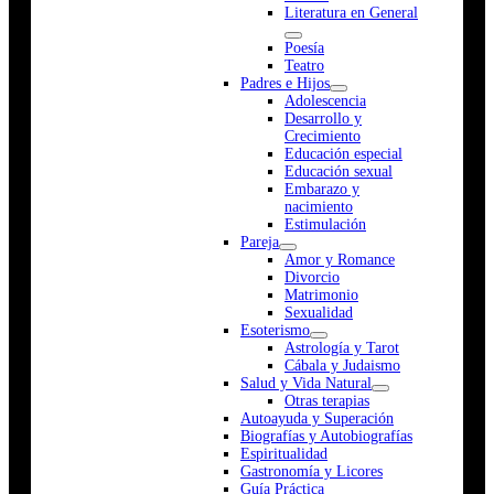
Literatura en General
Poesía
Teatro
Padres e Hijos
Adolescencia
Desarrollo y
Crecimiento
Educación especial
Educación sexual
Embarazo y
nacimiento
Estimulación
Pareja
Amor y Romance
Divorcio
Matrimonio
Sexualidad
Esoterismo
Astrología y Tarot
Cábala y Judaismo
Salud y Vida Natural
Otras terapias
Autoayuda y Superación
Biografías y Autobiografías
Espiritualidad
Gastronomía y Licores
Guía Práctica