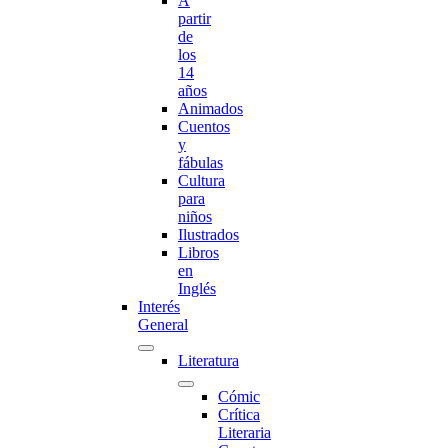
A
partir
de
los
14
años
Animados
Cuentos
y
fábulas
Cultura
para
niños
Ilustrados
Libros
en
Inglés
Interés
General
Literatura
Cómic
Crítica
Literaria