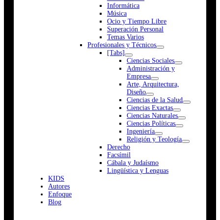
Informática
Música
Ocio y Tiempo Libre
Superación Personal
Temas Varios
Profesionales y Técnicos
[Tabs]
Ciencias Sociales
Administración y
Empresa
Arte, Arquitectura,
Diseño
Ciencias de la Salud
Ciencias Exactas
Ciencias Naturales
Ciencias Políticas
Ingeniería
Religión y Teología
Derecho
Facsímil
Cábala y Judaísmo
Lingüística y Lenguas
K
I
D
S
Autores
Enfoque
Blog