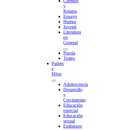
Cuentos
y
Relatos
Ensayo
Humor
Juvenil
Literatura
en
General
Poesía
Teatro
Padres
e
Hijos
Adolescencia
Desarrollo
y
Crecimiento
Educación
especial
Educación
sexual
Embarazo