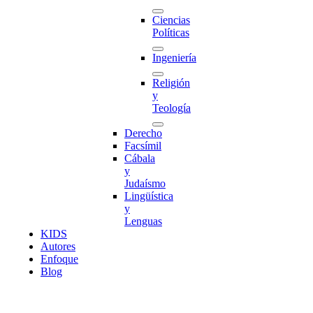
Ciencias
Políticas
Ingeniería
Religión
y
Teología
Derecho
Facsímil
Cábala
y
Judaísmo
Lingüística
y
Lenguas
K
I
D
S
Autores
Enfoque
Blog