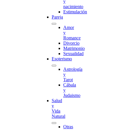
y
nacimiento
Estimulación
Pareja
Amor
y
Romance
Divorcio
Matrimonio
Sexualidad
Esoterismo
Astrología
y
Tarot
Cábala
y
Judaismo
Salud
y
Vida
Natural
Otras