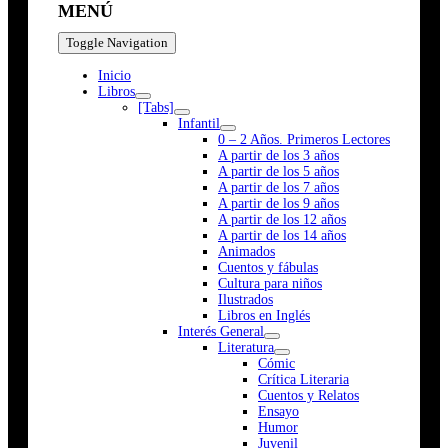
MENÚ
Toggle Navigation
Inicio
Libros
[Tabs]
Infantil
0 – 2 Años. Primeros Lectores
A partir de los 3 años
A partir de los 5 años
A partir de los 7 años
A partir de los 9 años
A partir de los 12 años
A partir de los 14 años
Animados
Cuentos y fábulas
Cultura para niños
Ilustrados
Libros en Inglés
Interés General
Literatura
Cómic
Crítica Literaria
Cuentos y Relatos
Ensayo
Humor
Juvenil