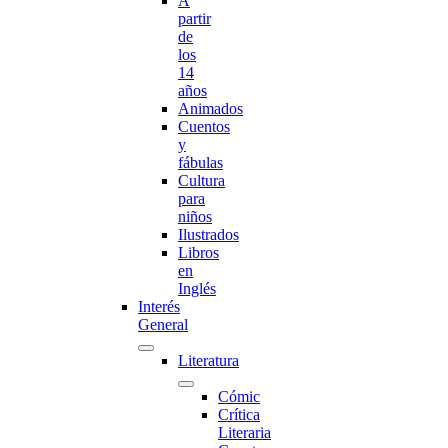
A
partir
de
los
14
años
Animados
Cuentos
y
fábulas
Cultura
para
niños
Ilustrados
Libros
en
Inglés
Interés
General
Literatura
Cómic
Crítica
Literaria