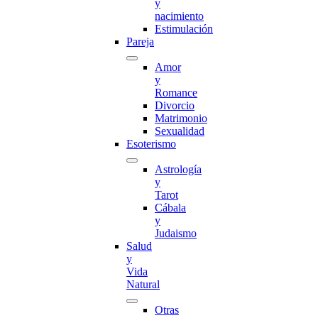
y
nacimiento
Estimulación
Pareja
Amor
y
Romance
Divorcio
Matrimonio
Sexualidad
Esoterismo
Astrología
y
Tarot
Cábala
y
Judaismo
Salud
y
Vida
Natural
Otras