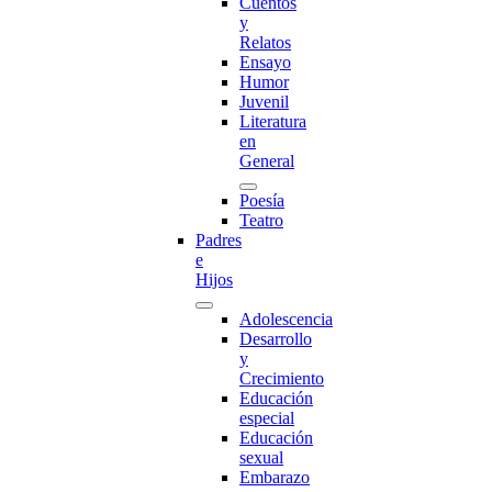
Cuentos
y
Relatos
Ensayo
Humor
Juvenil
Literatura
en
General
Poesía
Teatro
Padres
e
Hijos
Adolescencia
Desarrollo
y
Crecimiento
Educación
especial
Educación
sexual
Embarazo