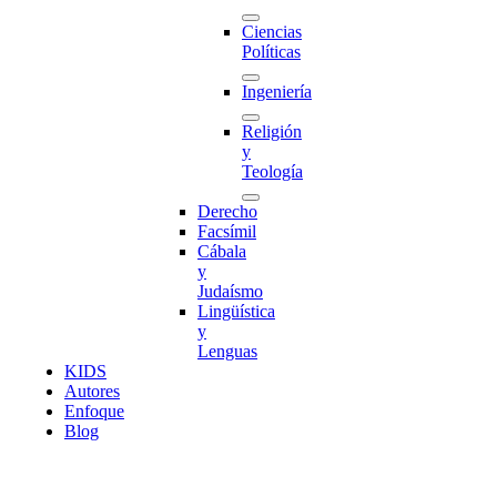
Ciencias
Políticas
Ingeniería
Religión
y
Teología
Derecho
Facsímil
Cábala
y
Judaísmo
Lingüística
y
Lenguas
K
I
D
S
Autores
Enfoque
Blog