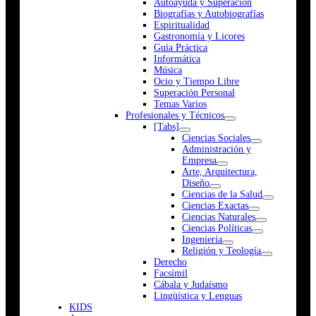
Autoayuda y Superación
Biografías y Autobiografías
Espiritualidad
Gastronomía y Licores
Guía Práctica
Informática
Música
Ocio y Tiempo Libre
Superación Personal
Temas Varios
Profesionales y Técnicos
[Tabs]
Ciencias Sociales
Administración y
Empresa
Arte, Arquitectura,
Diseño
Ciencias de la Salud
Ciencias Exactas
Ciencias Naturales
Ciencias Políticas
Ingeniería
Religión y Teología
Derecho
Facsímil
Cábala y Judaísmo
Lingüística y Lenguas
K
I
D
S