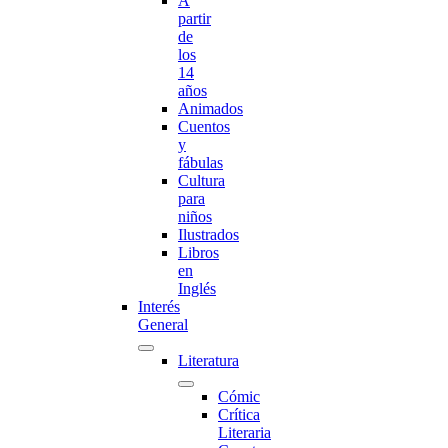
A
partir
de
los
14
años
Animados
Cuentos
y
fábulas
Cultura
para
niños
Ilustrados
Libros
en
Inglés
Interés
General
Literatura
Cómic
Crítica
Literaria