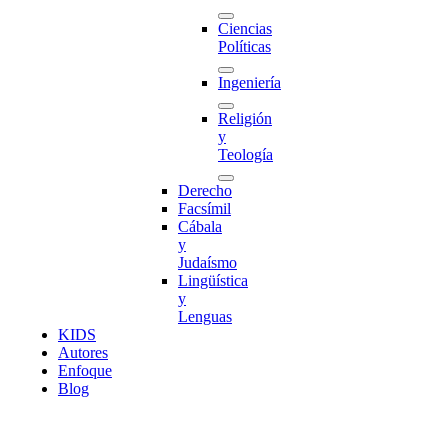
Ciencias
Políticas
Ingeniería
Religión
y
Teología
Derecho
Facsímil
Cábala
y
Judaísmo
Lingüística
y
Lenguas
K
I
D
S
Autores
Enfoque
Blog