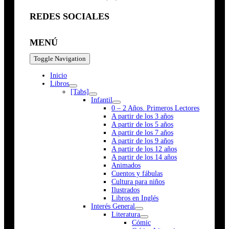
REDES SOCIALES
MENÚ
Toggle Navigation
Inicio
Libros
[Tabs]
Infantil
0 – 2 Años. Primeros Lectores
A partir de los 3 años
A partir de los 5 años
A partir de los 7 años
A partir de los 9 años
A partir de los 12 años
A partir de los 14 años
Animados
Cuentos y fábulas
Cultura para niños
Ilustrados
Libros en Inglés
Interés General
Literatura
Cómic