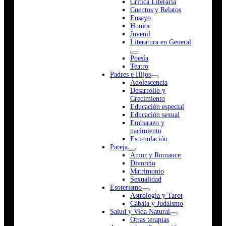
Crítica Literaria
Cuentos y Relatos
Ensayo
Humor
Juvenil
Literatura en General
Poesía
Teatro
Padres e Hijos
Adolescencia
Desarrollo y
Crecimiento
Educación especial
Educación sexual
Embarazo y
nacimiento
Estimulación
Pareja
Amor y Romance
Divorcio
Matrimonio
Sexualidad
Esoterismo
Astrología y Tarot
Cábala y Judaismo
Salud y Vida Natural
Otras terapias