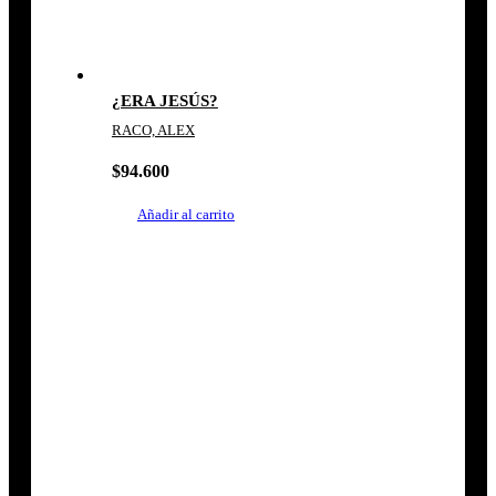
¿ERA JESÚS?
RACO, ALEX
$
94.600
Añadir al carrito