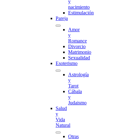
y
nacimiento
Estimulación
Pareja
Amor
y
Romance
Divorcio
Matrimonio
Sexualidad
Esoterismo
Astrología
y
Tarot
Cábala
y
Judaismo
Salud
y
Vida
Natural
Otras