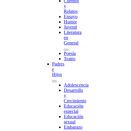
Cuentos
y
Relatos
Ensayo
Humor
Juvenil
Literatura
en
General
Poesía
Teatro
Padres
e
Hijos
Adolescencia
Desarrollo
y
Crecimiento
Educación
especial
Educación
sexual
Embarazo