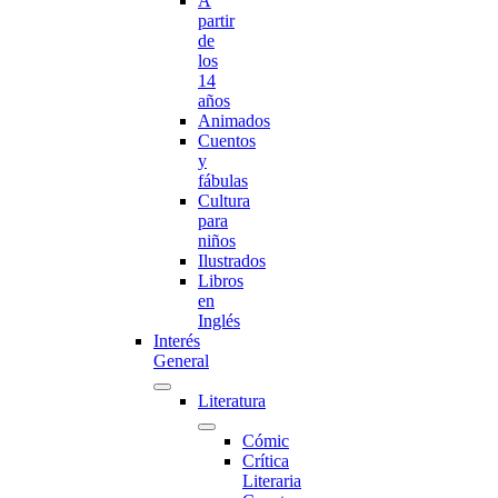
A
partir
de
los
14
años
Animados
Cuentos
y
fábulas
Cultura
para
niños
Ilustrados
Libros
en
Inglés
Interés
General
Literatura
Cómic
Crítica
Literaria