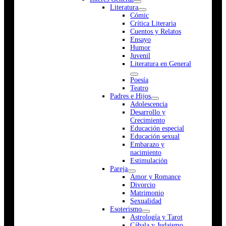
Literatura
Cómic
Crítica Literaria
Cuentos y Relatos
Ensayo
Humor
Juvenil
Literatura en General
Poesía
Teatro
Padres e Hijos
Adolescencia
Desarrollo y
Crecimiento
Educación especial
Educación sexual
Embarazo y
nacimiento
Estimulación
Pareja
Amor y Romance
Divorcio
Matrimonio
Sexualidad
Esoterismo
Astrología y Tarot
Cábala y Judaismo