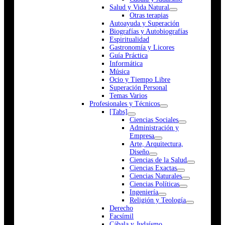
Salud y Vida Natural
Otras terapias
Autoayuda y Superación
Biografías y Autobiografías
Espiritualidad
Gastronomía y Licores
Guía Práctica
Informática
Música
Ocio y Tiempo Libre
Superación Personal
Temas Varios
Profesionales y Técnicos
[Tabs]
Ciencias Sociales
Administración y
Empresa
Arte, Arquitectura,
Diseño
Ciencias de la Salud
Ciencias Exactas
Ciencias Naturales
Ciencias Políticas
Ingeniería
Religión y Teología
Derecho
Facsímil
Cábala y Judaísmo