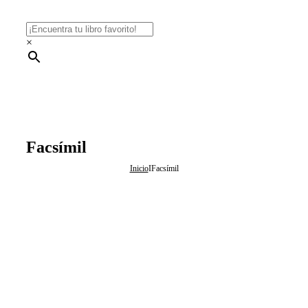
×
Facsímil
Inicio
I
Facsímil