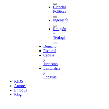
Ciencias
Políticas
Ingeniería
Religión
y
Teología
Derecho
Facsímil
Cábala
y
Judaísmo
Lingüística
y
Lenguas
K
I
D
S
Autores
Enfoque
Blog