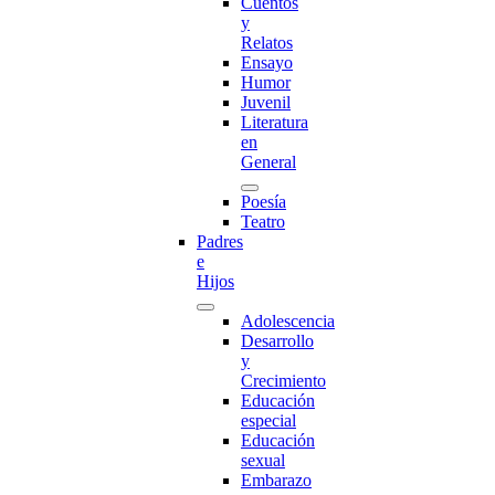
Cuentos
y
Relatos
Ensayo
Humor
Juvenil
Literatura
en
General
Poesía
Teatro
Padres
e
Hijos
Adolescencia
Desarrollo
y
Crecimiento
Educación
especial
Educación
sexual
Embarazo