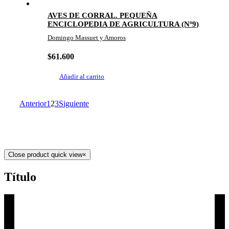
AVES DE CORRAL. PEQUEÑA
ENCICLOPEDIA DE AGRICULTURA (Nº9)
Domingo Massuet y Amoros
$
61.600
Añadir al carrito
Anterior
1
2
3
Siguiente
Close product quick view
×
Título