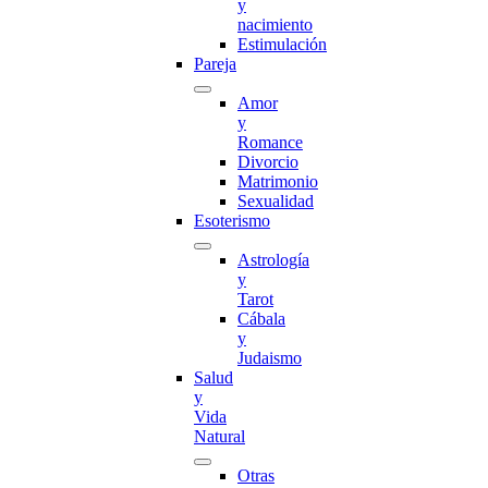
y
nacimiento
Estimulación
Pareja
Amor
y
Romance
Divorcio
Matrimonio
Sexualidad
Esoterismo
Astrología
y
Tarot
Cábala
y
Judaismo
Salud
y
Vida
Natural
Otras