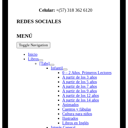
Celular:
+(57) 318 362 6120
REDES SOCIALES
MENÚ
Toggle Navigation
Inicio
Libros
[Tabs]
Infantil
0 – 2 Años. Primeros Lectores
A partir de los 3 años
A partir de los 5 años
A partir de los 7 años
A partir de los 9 años
A partir de los 12 años
A partir de los 14 años
Animados
Cuentos y fábulas
Cultura para niños
Ilustrados
Libros en Inglés
Interés General