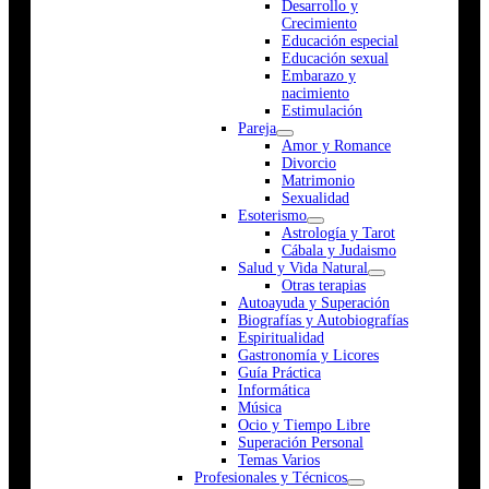
Desarrollo y
Crecimiento
Educación especial
Educación sexual
Embarazo y
nacimiento
Estimulación
Pareja
Amor y Romance
Divorcio
Matrimonio
Sexualidad
Esoterismo
Astrología y Tarot
Cábala y Judaismo
Salud y Vida Natural
Otras terapias
Autoayuda y Superación
Biografías y Autobiografías
Espiritualidad
Gastronomía y Licores
Guía Práctica
Informática
Música
Ocio y Tiempo Libre
Superación Personal
Temas Varios
Profesionales y Técnicos