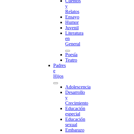
Cuentos
y
Relatos
Ensayo
Humor
Juvenil
Literatura
en
General
Poesía
Teatro
Padres
e
Hijos
Adolescencia
Desarrollo
y
Crecimiento
Educación
especial
Educación
sexual
Embarazo