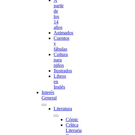
A
partir
de
los
14
años
Animados
Cuentos
y
fábulas
Cultura
para
niños
Ilustrados
Libros
en
Inglés
Interés
General
Literatura
Cómic
Crítica
Literaria