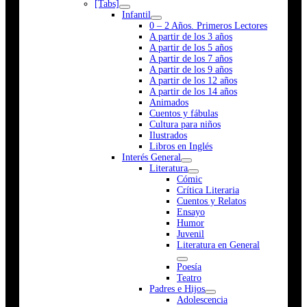
[Tabs]
Infantil
0 – 2 Años. Primeros Lectores
A partir de los 3 años
A partir de los 5 años
A partir de los 7 años
A partir de los 9 años
A partir de los 12 años
A partir de los 14 años
Animados
Cuentos y fábulas
Cultura para niños
Ilustrados
Libros en Inglés
Interés General
Literatura
Cómic
Crítica Literaria
Cuentos y Relatos
Ensayo
Humor
Juvenil
Literatura en General
Poesía
Teatro
Padres e Hijos
Adolescencia