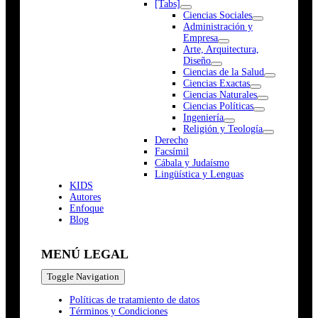
[Tabs]
Ciencias Sociales
Administración y
Empresa
Arte, Arquitectura,
Diseño
Ciencias de la Salud
Ciencias Exactas
Ciencias Naturales
Ciencias Políticas
Ingeniería
Religión y Teología
Derecho
Facsímil
Cábala y Judaísmo
Lingüística y Lenguas
K
I
D
S
Autores
Enfoque
Blog
MENÚ LEGAL
Toggle Navigation
Políticas de tratamiento de datos
Términos y Condiciones