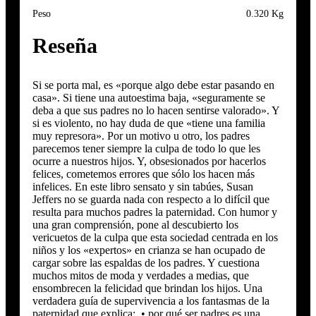
Peso
0.320 Kg
Reseña
Si se porta mal, es «porque algo debe estar pasando en
casa». Si tiene una autoestima baja, «seguramente se
deba a que sus padres no lo hacen sentirse valorado». Y
si es violento, no hay duda de que «tiene una familia
muy represora». Por un motivo u otro, los padres
parecemos tener siempre la culpa de todo lo que les
ocurre a nuestros hijos. Y, obsesionados por hacerlos
felices, cometemos errores que sólo los hacen más
infelices. En este libro sensato y sin tabúes, Susan
Jeffers no se guarda nada con respecto a lo difícil que
resulta para muchos padres la paternidad. Con humor y
una gran comprensión, pone al descubierto los
vericuetos de la culpa que esta sociedad centrada en los
niños y los «expertos» en crianza se han ocupado de
cargar sobre las espaldas de los padres. Y cuestiona
muchos mitos de moda y verdades a medias, que
ensombrecen la felicidad que brindan los hijos. Una
verdadera guía de supervivencia a los fantasmas de la
paternidad que explica: • por qué ser padres es una