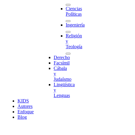
Ciencias
Políticas
Ingeniería
Religión
y
Teología
Derecho
Facsímil
Cábala
y
Judaísmo
Lingüística
y
Lenguas
K
I
D
S
Autores
Enfoque
Blog