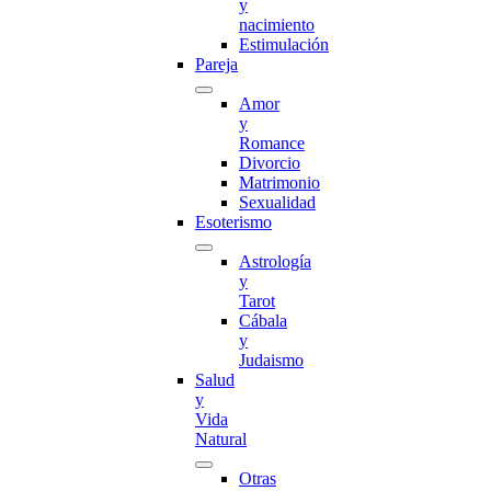
y
nacimiento
Estimulación
Pareja
Amor
y
Romance
Divorcio
Matrimonio
Sexualidad
Esoterismo
Astrología
y
Tarot
Cábala
y
Judaismo
Salud
y
Vida
Natural
Otras