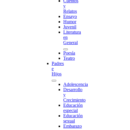
Cuentos
y
Relatos
Ensayo
Humor
Juvenil
Literatura
en
General
Poesía
Teatro
Padres
e
Hijos
Adolescencia
Desarrollo
y
Crecimiento
Educación
especial
Educación
sexual
Embarazo