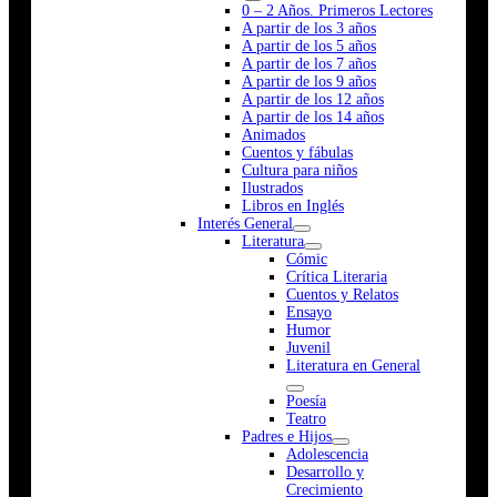
0 – 2 Años. Primeros Lectores
A partir de los 3 años
A partir de los 5 años
A partir de los 7 años
A partir de los 9 años
A partir de los 12 años
A partir de los 14 años
Animados
Cuentos y fábulas
Cultura para niños
Ilustrados
Libros en Inglés
Interés General
Literatura
Cómic
Crítica Literaria
Cuentos y Relatos
Ensayo
Humor
Juvenil
Literatura en General
Poesía
Teatro
Padres e Hijos
Adolescencia
Desarrollo y
Crecimiento