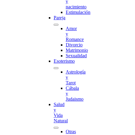
y
nacimiento
Estimulación
Pareja
Amor
y
Romance
Divorcio
Matrimonio
Sexualidad
Esoterismo
Astrología
y
Tarot
Cábala
y
Judaismo
Salud
y
Vida
Natural
Otras