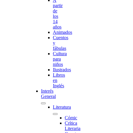
A
partir
de
los
14
años
Animados
Cuentos
y
fábulas
Cultura
para
niños
Ilustrados
Libros
en
Inglés
Interés
General
Literatura
Cómic
Crítica
Literaria