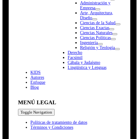
Administración y
Empresa
Arte, Arquitectura,
Diseño
Ciencias de la Salud
Ciencias Exactas
Ciencias Naturales
Ciencias Políticas
Ingeniería
Religión y Teología
Derecho
Facsímil
Cábala y Judaísmo
Lingüística y Lenguas
K
I
D
S
Autores
Enfoque
Blog
MENÚ LEGAL
Toggle Navigation
Políticas de tratamiento de datos
Términos y Condiciones