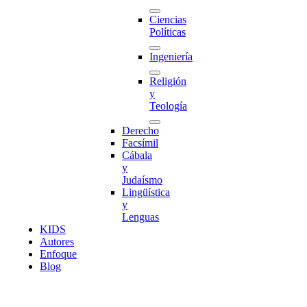
Ciencias
Políticas
Ingeniería
Religión
y
Teología
Derecho
Facsímil
Cábala
y
Judaísmo
Lingüística
y
Lenguas
K
I
D
S
Autores
Enfoque
Blog