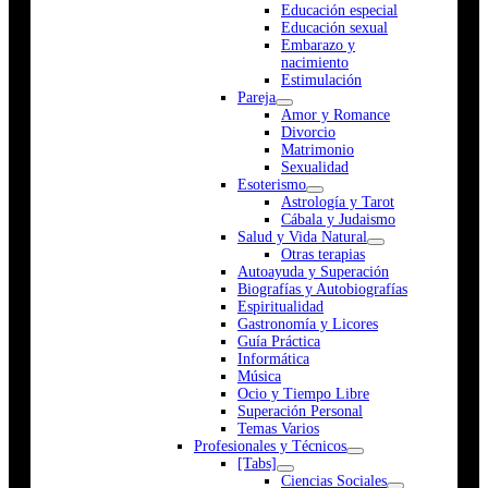
Educación especial
Educación sexual
Embarazo y
nacimiento
Estimulación
Pareja
Amor y Romance
Divorcio
Matrimonio
Sexualidad
Esoterismo
Astrología y Tarot
Cábala y Judaismo
Salud y Vida Natural
Otras terapias
Autoayuda y Superación
Biografías y Autobiografías
Espiritualidad
Gastronomía y Licores
Guía Práctica
Informática
Música
Ocio y Tiempo Libre
Superación Personal
Temas Varios
Profesionales y Técnicos
[Tabs]
Ciencias Sociales