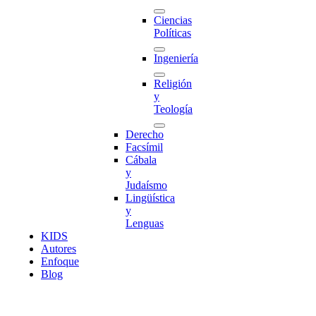
Ciencias
Políticas
Ingeniería
Religión
y
Teología
Derecho
Facsímil
Cábala
y
Judaísmo
Lingüística
y
Lenguas
K
I
D
S
Autores
Enfoque
Blog