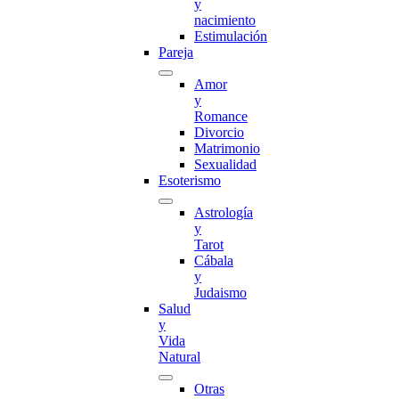
y
nacimiento
Estimulación
Pareja
Amor
y
Romance
Divorcio
Matrimonio
Sexualidad
Esoterismo
Astrología
y
Tarot
Cábala
y
Judaismo
Salud
y
Vida
Natural
Otras