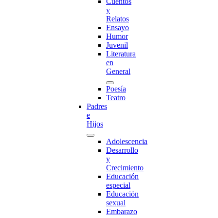
Cuentos
y
Relatos
Ensayo
Humor
Juvenil
Literatura
en
General
Poesía
Teatro
Padres
e
Hijos
Adolescencia
Desarrollo
y
Crecimiento
Educación
especial
Educación
sexual
Embarazo