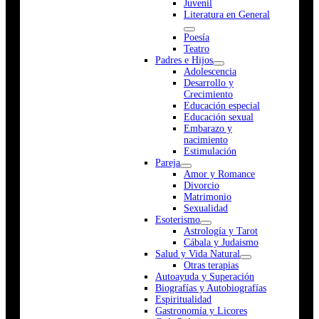
Juvenil
Literatura en General
Poesía
Teatro
Padres e Hijos
Adolescencia
Desarrollo y
Crecimiento
Educación especial
Educación sexual
Embarazo y
nacimiento
Estimulación
Pareja
Amor y Romance
Divorcio
Matrimonio
Sexualidad
Esoterismo
Astrología y Tarot
Cábala y Judaismo
Salud y Vida Natural
Otras terapias
Autoayuda y Superación
Biografías y Autobiografías
Espiritualidad
Gastronomía y Licores