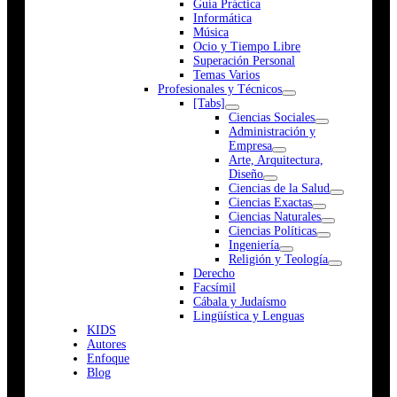
Guía Práctica
Informática
Música
Ocio y Tiempo Libre
Superación Personal
Temas Varios
Profesionales y Técnicos
[Tabs]
Ciencias Sociales
Administración y
Empresa
Arte, Arquitectura,
Diseño
Ciencias de la Salud
Ciencias Exactas
Ciencias Naturales
Ciencias Políticas
Ingeniería
Religión y Teología
Derecho
Facsímil
Cábala y Judaísmo
Lingüística y Lenguas
K
I
D
S
Autores
Enfoque
Blog