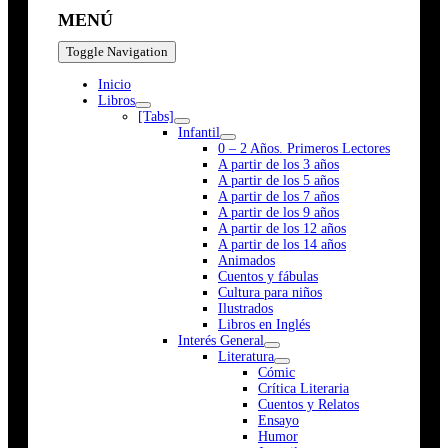
MENÚ
Toggle Navigation
Inicio
Libros
[Tabs]
Infantil
0 – 2 Años. Primeros Lectores
A partir de los 3 años
A partir de los 5 años
A partir de los 7 años
A partir de los 9 años
A partir de los 12 años
A partir de los 14 años
Animados
Cuentos y fábulas
Cultura para niños
Ilustrados
Libros en Inglés
Interés General
Literatura
Cómic
Crítica Literaria
Cuentos y Relatos
Ensayo
Humor