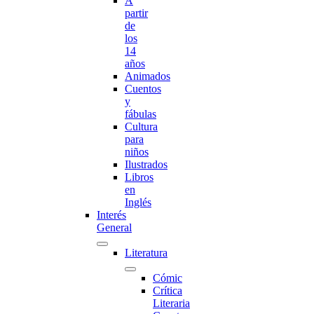
A
partir
de
los
14
años
Animados
Cuentos
y
fábulas
Cultura
para
niños
Ilustrados
Libros
en
Inglés
Interés
General
Literatura
Cómic
Crítica
Literaria