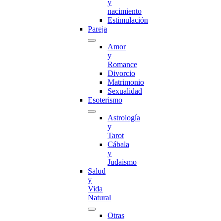
y
nacimiento
Estimulación
Pareja
Amor
y
Romance
Divorcio
Matrimonio
Sexualidad
Esoterismo
Astrología
y
Tarot
Cábala
y
Judaismo
Salud
y
Vida
Natural
Otras