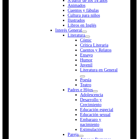
A partir de los 14 años
Animados
Cuentos y fábulas
Cultura para niños
Ilustrados
Libros en Inglés
Interés General
Literatura
Cómic
Crítica Literaria
Cuentos y Relatos
Ensayo
Humor
Juvenil
Literatura en General
Poesía
Teatro
Padres e Hijos
Adolescencia
Desarrollo y
Crecimiento
Educación especial
Educación sexual
Embarazo y
nacimiento
Estimulación
Pareja