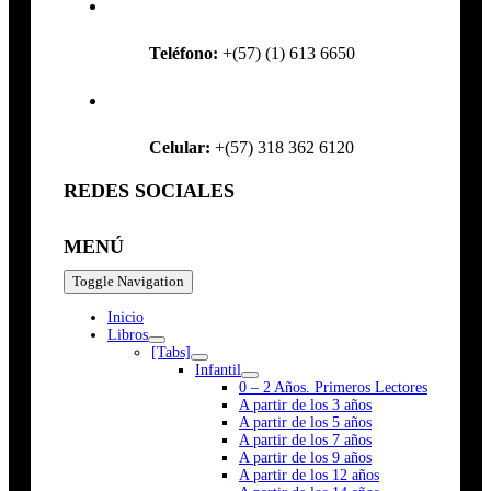
Teléfono:
+(57) (1) 613 6650
Celular:
+(57) 318 362 6120
REDES SOCIALES
MENÚ
Toggle Navigation
Inicio
Libros
[Tabs]
Infantil
0 – 2 Años. Primeros Lectores
A partir de los 3 años
A partir de los 5 años
A partir de los 7 años
A partir de los 9 años
A partir de los 12 años