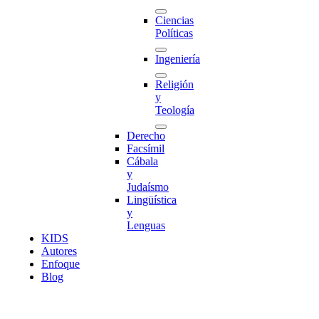
Ciencias
Políticas
Ingeniería
Religión
y
Teología
Derecho
Facsímil
Cábala
y
Judaísmo
Lingüística
y
Lenguas
K
I
D
S
Autores
Enfoque
Blog