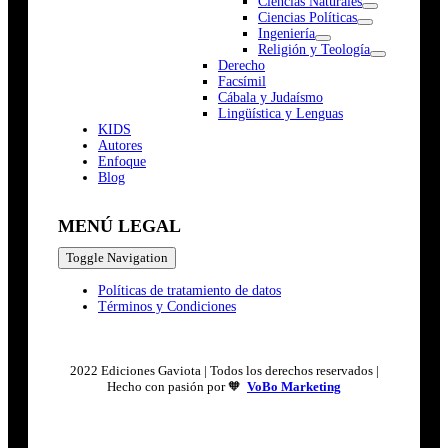
Ciencias Naturales
Ciencias Políticas
Ingeniería
Religión y Teología
Derecho
Facsímil
Cábala y Judaísmo
Lingüística y Lenguas
K
I
D
S
Autores
Enfoque
Blog
MENÚ LEGAL
Toggle Navigation
Políticas de tratamiento de datos
Términos y Condiciones
2022 Ediciones Gaviota | Todos los derechos reservados |
Hecho con pasión por 🧡
VoBo Marketing