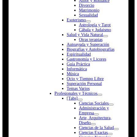
Amor y Romance
Divorcio
Matrimonio
Sexualidad
Esoterismo
Astrología y Tarot
Cábala y Judaismo
Salud y Vida Natural
Otras terapias
Autoayuda y Superación
Biografías y Autobiografías
Espiritualidad
Gastronomía y Licores
Guía Práctica
Informática
Música
Ocio y Tiempo Libre
Superación Personal
Temas Varios
Profesionales y Técnicos
[Tabs]
Ciencias Sociales
Administración y
Empresa
Arte, Arquitectura,
Diseño
Ciencias de la Salud
Ciencias Exactas