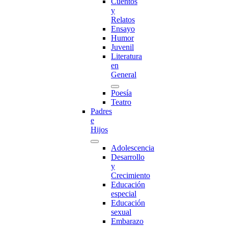
Cuentos
y
Relatos
Ensayo
Humor
Juvenil
Literatura
en
General
Poesía
Teatro
Padres
e
Hijos
Adolescencia
Desarrollo
y
Crecimiento
Educación
especial
Educación
sexual
Embarazo