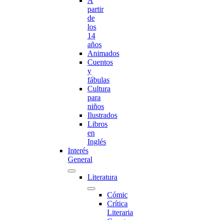
A
partir
de
los
14
años
Animados
Cuentos
y
fábulas
Cultura
para
niños
Ilustrados
Libros
en
Inglés
Interés
General
Literatura
Cómic
Crítica
Literaria