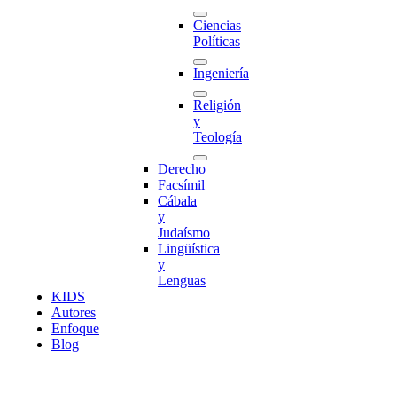
Ciencias
Políticas
Ingeniería
Religión
y
Teología
Derecho
Facsímil
Cábala
y
Judaísmo
Lingüística
y
Lenguas
K
I
D
S
Autores
Enfoque
Blog