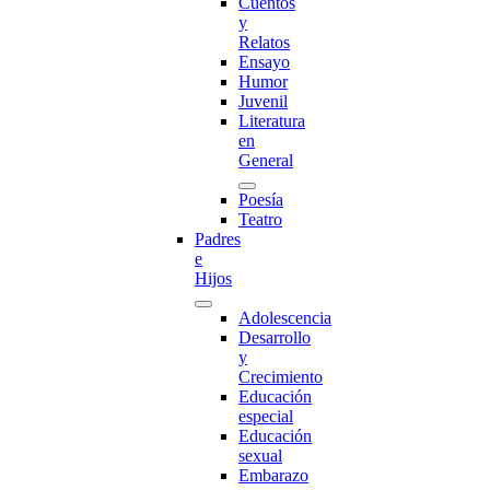
Cuentos
y
Relatos
Ensayo
Humor
Juvenil
Literatura
en
General
Poesía
Teatro
Padres
e
Hijos
Adolescencia
Desarrollo
y
Crecimiento
Educación
especial
Educación
sexual
Embarazo