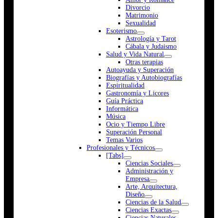
Divorcio
Matrimonio
Sexualidad
Esoterismo
Astrología y Tarot
Cábala y Judaismo
Salud y Vida Natural
Otras terapias
Autoayuda y Superación
Biografías y Autobiografías
Espiritualidad
Gastronomía y Licores
Guía Práctica
Informática
Música
Ocio y Tiempo Libre
Superación Personal
Temas Varios
Profesionales y Técnicos
[Tabs]
Ciencias Sociales
Administración y
Empresa
Arte, Arquitectura,
Diseño
Ciencias de la Salud
Ciencias Exactas
Ciencias Naturales