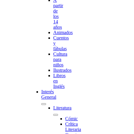
A
partir
de
los
14
años
Animados
Cuentos
y
fábulas
Cultura
para
niños
Ilustrados
Libros
en
Inglés
Interés
General
Literatura
Cómic
Crítica
Literaria