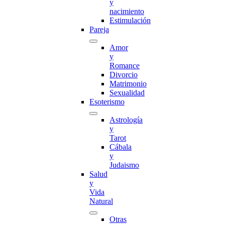
y
nacimiento
Estimulación
Pareja
Amor
y
Romance
Divorcio
Matrimonio
Sexualidad
Esoterismo
Astrología
y
Tarot
Cábala
y
Judaismo
Salud
y
Vida
Natural
Otras