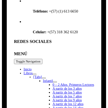
Teléfono:
+(57) (1) 613 6650
Celular:
+(57) 318 362 6120
REDES SOCIALES
MENÚ
Toggle Navigation
Inicio
Libros
[Tabs]
Infantil
0 – 2 Años. Primeros Lectores
A partir de los 3 años
A partir de los 5 años
A partir de los 7 años
A partir de los 9 años
A partir de los 12 años
A partir de los 14 años