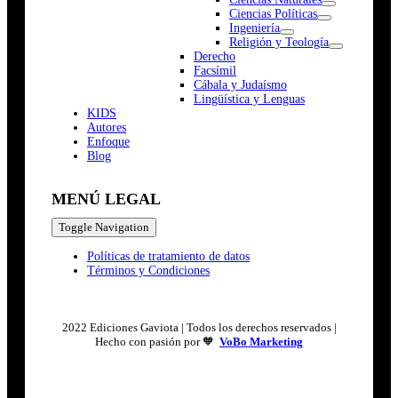
Ciencias Políticas
Ingeniería
Religión y Teología
Derecho
Facsímil
Cábala y Judaísmo
Lingüística y Lenguas
K
I
D
S
Autores
Enfoque
Blog
MENÚ LEGAL
Toggle Navigation
Políticas de tratamiento de datos
Términos y Condiciones
2022 Ediciones Gaviota | Todos los derechos reservados |
Hecho con pasión por 🧡
VoBo Marketing