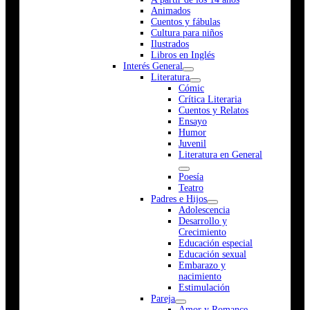
Animados
Cuentos y fábulas
Cultura para niños
Ilustrados
Libros en Inglés
Interés General
Literatura
Cómic
Crítica Literaria
Cuentos y Relatos
Ensayo
Humor
Juvenil
Literatura en General
Poesía
Teatro
Padres e Hijos
Adolescencia
Desarrollo y
Crecimiento
Educación especial
Educación sexual
Embarazo y
nacimiento
Estimulación
Pareja
Amor y Romance