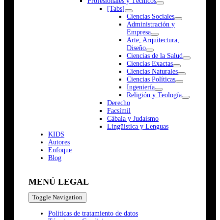
Profesionales y Técnicos
[Tabs]
Ciencias Sociales
Administración y
Empresa
Arte, Arquitectura,
Diseño
Ciencias de la Salud
Ciencias Exactas
Ciencias Naturales
Ciencias Políticas
Ingeniería
Religión y Teología
Derecho
Facsímil
Cábala y Judaísmo
Lingüística y Lenguas
K
I
D
S
Autores
Enfoque
Blog
MENÚ LEGAL
Toggle Navigation
Políticas de tratamiento de datos