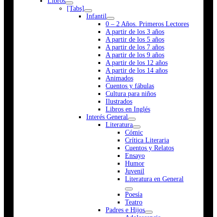
Libros
[Tabs]
Infantil
0 – 2 Años. Primeros Lectores
A partir de los 3 años
A partir de los 5 años
A partir de los 7 años
A partir de los 9 años
A partir de los 12 años
A partir de los 14 años
Animados
Cuentos y fábulas
Cultura para niños
Ilustrados
Libros en Inglés
Interés General
Literatura
Cómic
Crítica Literaria
Cuentos y Relatos
Ensayo
Humor
Juvenil
Literatura en General
Poesía
Teatro
Padres e Hijos