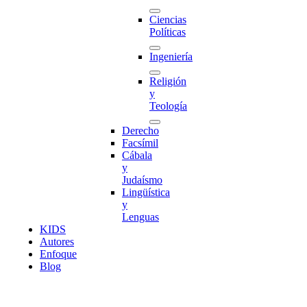
Ciencias
Políticas
Ingeniería
Religión
y
Teología
Derecho
Facsímil
Cábala
y
Judaísmo
Lingüística
y
Lenguas
K
I
D
S
Autores
Enfoque
Blog