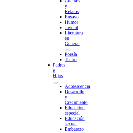
Cuentos
y
Relatos
Ensayo
Humor
Juvenil
Literatura
en
General
Poesía
Teatro
Padres
e
Hijos
Adolescencia
Desarrollo
y
Crecimiento
Educación
especial
Educación
sexual
Embarazo