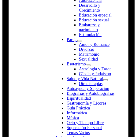
Adolescencia
Desarrollo y
Crecimiento
Educación especial
Educación sexual
Embarazo y
nacimiento
Estimulación
Pareja
Amor y Romance
Divorcio
Matrimonio
Sexualidad
Esoterismo
Astrología y Tarot
Cábala y Judaismo
Salud y Vida Natural
Otras terapias
Autoayuda y Superación
Biografías y Autobiografías
Espiritualidad
Gastronomía y Licores
Guía Práctica
Informática
Música
Ocio y Tiempo Libre
Superación Personal
Temas Varios