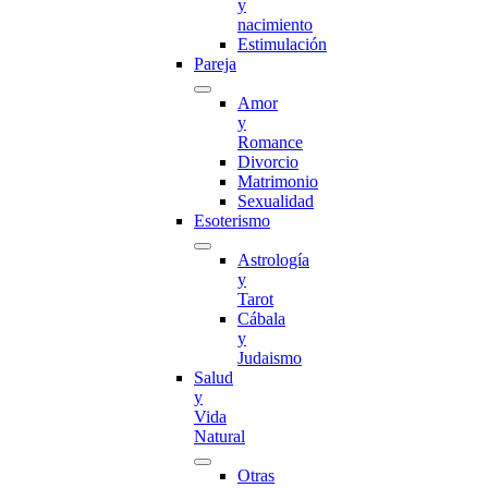
y
nacimiento
Estimulación
Pareja
Amor
y
Romance
Divorcio
Matrimonio
Sexualidad
Esoterismo
Astrología
y
Tarot
Cábala
y
Judaismo
Salud
y
Vida
Natural
Otras