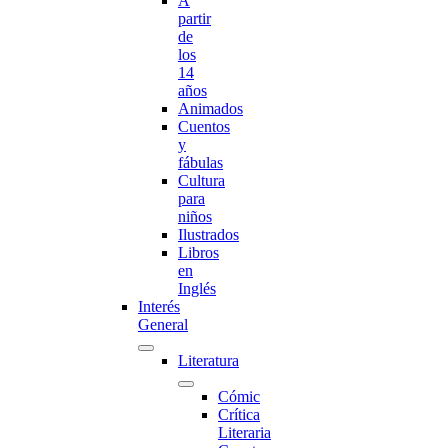
A
partir
de
los
14
años
Animados
Cuentos
y
fábulas
Cultura
para
niños
Ilustrados
Libros
en
Inglés
Interés
General
Literatura
Cómic
Crítica
Literaria