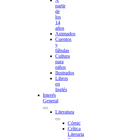
A
partir
de
los
14
años
Animados
Cuentos
y
fábulas
Cultura
para
niños
Ilustrados
Libros
en
Inglés
Interés
General
Literatura
Cómic
Crítica
Literaria