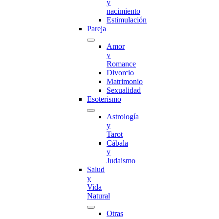
y
nacimiento
Estimulación
Pareja
Amor
y
Romance
Divorcio
Matrimonio
Sexualidad
Esoterismo
Astrología
y
Tarot
Cábala
y
Judaismo
Salud
y
Vida
Natural
Otras