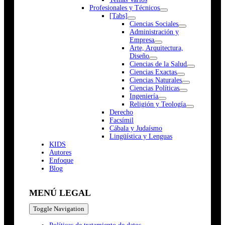
Profesionales y Técnicos
[Tabs]
Ciencias Sociales
Administración y
Empresa
Arte, Arquitectura,
Diseño
Ciencias de la Salud
Ciencias Exactas
Ciencias Naturales
Ciencias Políticas
Ingeniería
Religión y Teología
Derecho
Facsímil
Cábala y Judaísmo
Lingüística y Lenguas
K
I
D
S
Autores
Enfoque
Blog
MENÚ LEGAL
Toggle Navigation