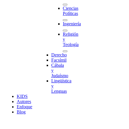
Ciencias
Políticas
Ingeniería
Religión
y
Teología
Derecho
Facsímil
Cábala
y
Judaísmo
Lingüística
y
Lenguas
K
I
D
S
Autores
Enfoque
Blog