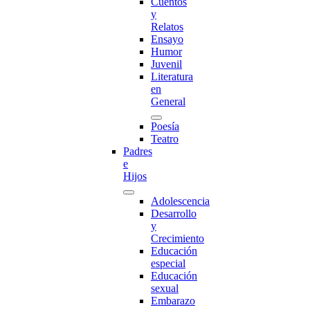
Cuentos
y
Relatos
Ensayo
Humor
Juvenil
Literatura
en
General
Poesía
Teatro
Padres
e
Hijos
Adolescencia
Desarrollo
y
Crecimiento
Educación
especial
Educación
sexual
Embarazo