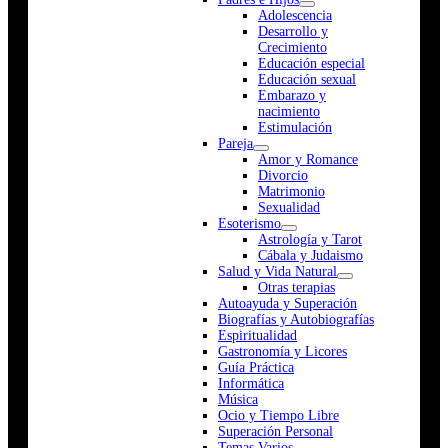
Adolescencia
Desarrollo y
Crecimiento
Educación especial
Educación sexual
Embarazo y
nacimiento
Estimulación
Pareja
Amor y Romance
Divorcio
Matrimonio
Sexualidad
Esoterismo
Astrología y Tarot
Cábala y Judaismo
Salud y Vida Natural
Otras terapias
Autoayuda y Superación
Biografías y Autobiografías
Espiritualidad
Gastronomía y Licores
Guía Práctica
Informática
Música
Ocio y Tiempo Libre
Superación Personal
Temas Varios