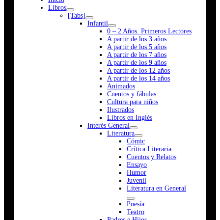
Libros
[Tabs]
Infantil
0 – 2 Años. Primeros Lectores
A partir de los 3 años
A partir de los 5 años
A partir de los 7 años
A partir de los 9 años
A partir de los 12 años
A partir de los 14 años
Animados
Cuentos y fábulas
Cultura para niños
Ilustrados
Libros en Inglés
Interés General
Literatura
Cómic
Crítica Literaria
Cuentos y Relatos
Ensayo
Humor
Juvenil
Literatura en General
Poesía
Teatro
Padres e Hijos