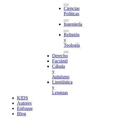
Ciencias
Políticas
Ingeniería
Religión
y
Teología
Derecho
Facsímil
Cábala
y
Judaísmo
Lingüística
y
Lenguas
K
I
D
S
Autores
Enfoque
Blog