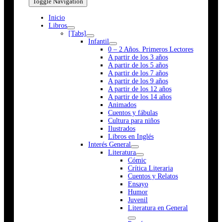
Toggle Navigation
Inicio
Libros
[Tabs]
Infantil
0 – 2 Años. Primeros Lectores
A partir de los 3 años
A partir de los 5 años
A partir de los 7 años
A partir de los 9 años
A partir de los 12 años
A partir de los 14 años
Animados
Cuentos y fábulas
Cultura para niños
Ilustrados
Libros en Inglés
Interés General
Literatura
Cómic
Crítica Literaria
Cuentos y Relatos
Ensayo
Humor
Juvenil
Literatura en General