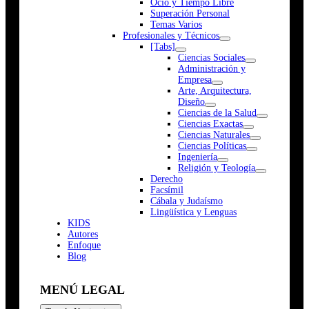
Ocio y Tiempo Libre
Superación Personal
Temas Varios
Profesionales y Técnicos
[Tabs]
Ciencias Sociales
Administración y
Empresa
Arte, Arquitectura,
Diseño
Ciencias de la Salud
Ciencias Exactas
Ciencias Naturales
Ciencias Políticas
Ingeniería
Religión y Teología
Derecho
Facsímil
Cábala y Judaísmo
Lingüística y Lenguas
K
I
D
S
Autores
Enfoque
Blog
MENÚ LEGAL