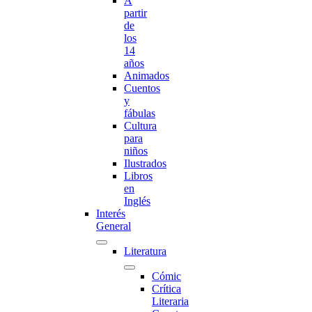
A
partir
de
los
14
años
Animados
Cuentos
y
fábulas
Cultura
para
niños
Ilustrados
Libros
en
Inglés
Interés
General
Literatura
Cómic
Crítica
Literaria