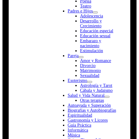
Poesía
Teatro
Padres e Hijos
Adolescencia
Desarrollo y
Crecimiento
Educación especial
Educación sexual
Embarazo y
nacimiento
Estimulación
Pareja
Amor y Romance
Divorcio
Matrimonio
Sexualidad
Esoterismo
Astrología y Tarot
Cábala y Judaismo
Salud y Vida Natural
Otras terapias
Autoayuda y Superación
Biografías y Autobiografías
Espiritualidad
Gastronomía y Licores
Guía Práctica
Informática
Música