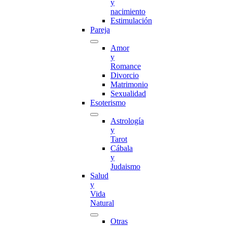
y
nacimiento
Estimulación
Pareja
Amor
y
Romance
Divorcio
Matrimonio
Sexualidad
Esoterismo
Astrología
y
Tarot
Cábala
y
Judaismo
Salud
y
Vida
Natural
Otras