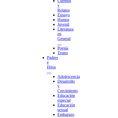
Cuentos
y
Relatos
Ensayo
Humor
Juvenil
Literatura
en
General
Poesía
Teatro
Padres
e
Hijos
Adolescencia
Desarrollo
y
Crecimiento
Educación
especial
Educación
sexual
Embarazo