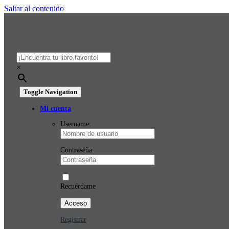
Saltar al contenido
×
Toggle Navigation
Mi cuenta
Username:
Contraseña
Recuérdame
Registrar