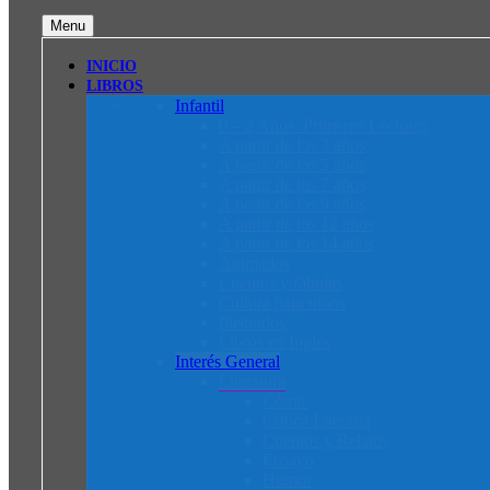
Menu
INICIO
LIBROS
Infantil
0 – 2 Años. Primeros Lectores
A partir de los 3 años
A partir de los 5 años
A partir de los 7 años
A partir de los 9 años
A partir de los 12 años
A partir de los 14 años
Animados
Cuentos y fábulas
Cultura para niños
Ilustrados
Libros en Inglés
Interés General
Literatura
Cómic
Crítica Literaria
Cuentos y Relatos
Ensayo
Humor