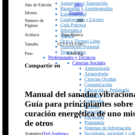
Autoayuda y Superación
Año de Edición
2013
Biografías y Autobiografías
Idioma
Español
Espiritualidad
Gastronomía y Licores
Número de
280
Guía Práctica
Páginas
Informática
Acabaco
Tapa Rústica
Música
Ocio y Tiempo Libre
Tamaño
15,5 x 23,5 cm
Superación Personal
Temas Varios
Peso
0.440 Kg
Profesionales y Técnicos
Ciencias Sociales
Compartir en
Antropología
Arqueología
Ciencias Ocultas
Comunicación
Educación y Pedagogía
Manual del sanador vibraciona
Filosofía
Geografía
Guía para principiantes sobre 
Historia
curación energética de uno mi
Periodismo
Psicología
de otros
Psiquiatría
Sistemas de Información
Sociología, sociedad y cul
Autor(es)
Ted Andrews