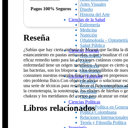
Artes Visuales
Pagos 100% Seguros
Diseño
Historia del Arte
Ciencias de la Salud
Enfermería
Medicina
Nutrición
Reseña
Oftalmología – Optometrí
Salud Pública
¿Sabías que hay cierta sinfonía de Mozart que facilita la d
Ciencias Exactas
estancamiento en pautas anticuadas, o que visualizar el co
Astronomía
eficaz remedio tanto para las afecciones cutáneas como par
Física
enfermedad tiene un origen metafísico. Aunque es cierto 
Geometría
las bacterias, son los bloqueos o los desequilibrios de nu
Matemática
consumen nuestras energías físicas y nos hacen propensos 
Ciencias Naturales
otro problema físico.Con objeto de aliviar o solucionar es
Biología
una serie de técnicas para restablecer el flujo energético a
Ecología y Medio Ambien
la cromoterapia, la sonoterapia, los elixires de hierbas o ge
Geología
chakras y los meridianos del cuerpo para alcanzar un estad
Química
Ciencias Políticas
Libros relacionados
Ciencia Política en Genera
Política Colombiana
Relaciones Internacionales
Teoría y Filosofía Política
Ingeniería