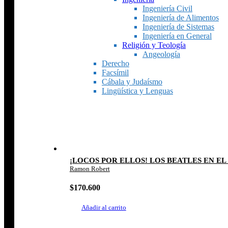
Ingeniería Civil
Ingeniería de Alimentos
Ingeniería de Sistemas
Ingeniería en General
Religión y Teología
Angeología
Derecho
Facsímil
Cábala y Judaísmo
Lingüística y Lenguas
¡LOCOS POR ELLOS! LOS BEATLES EN EL
Ramon Robert
$
170.600
Añadir al carrito