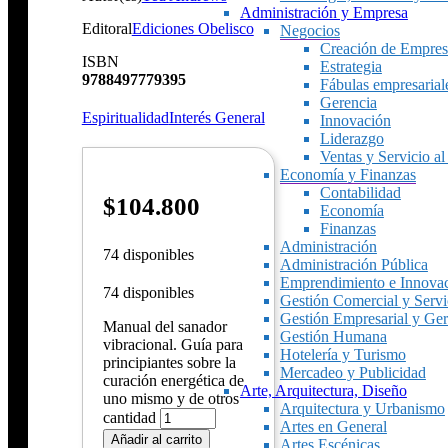
Administración y Empresa
Editoral
Ediciones Obelisco
Negocios
Creación de Empres
ISBN
Estrategia
9788497779395
Fábulas empresarial
Gerencia
Espiritualidad
Interés General
Innovación
Liderazgo
Ventas y Servicio al
Economía y Finanzas
Contabilidad
$
104.800
Economía
Finanzas
Administración
74 disponibles
Administración Pública
Emprendimiento e Innova
74 disponibles
Gestión Comercial y Servic
Gestión Empresarial y Ger
Manual del sanador
Gestión Humana
vibracional. Guía para
Hotelería y Turismo
principiantes sobre la
Mercadeo y Publicidad
curación energética de
Arte, Arquitectura, Diseño
uno mismo y de otros
Arquitectura y Urbanismo
cantidad
Artes en General
Añadir al carrito
Artes Escénicas