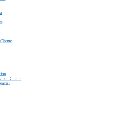
a
es
 Cliente
ción
io al Cliente
encial