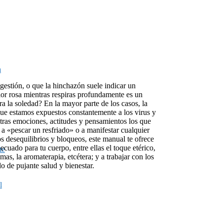
a
igestión, o que la hinchazón suele indicar un
lor rosa mientras respiras profundamente es un
a la soledad? En la mayor parte de los casos, la
que estamos expuestos constantemente a los virus y
estras emociones, actitudes y pensamientos los que
a «pescar un resfriado» o a manifestar cualquier
os desequilibrios y bloqueos, este manual te ofrece
decuado para tu cuerpo, entre ellas el toque etérico,
te
mas, la aromaterapia, etcétera; y a trabajar con los
o de pujante salud y bienestar.
l