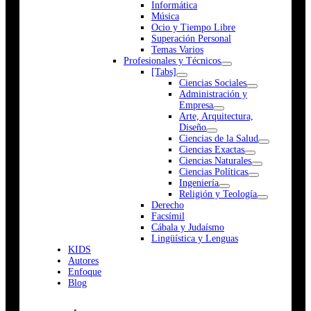
Informática
Música
Ocio y Tiempo Libre
Superación Personal
Temas Varios
Profesionales y Técnicos
[Tabs]
Ciencias Sociales
Administración y
Empresa
Arte, Arquitectura,
Diseño
Ciencias de la Salud
Ciencias Exactas
Ciencias Naturales
Ciencias Políticas
Ingeniería
Religión y Teología
Derecho
Facsímil
Cábala y Judaísmo
Lingüística y Lenguas
K
I
D
S
Autores
Enfoque
Blog