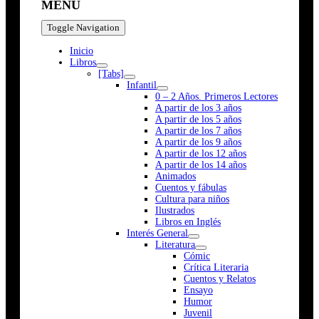
MENÚ
Toggle Navigation
Inicio
Libros
[Tabs]
Infantil
0 – 2 Años. Primeros Lectores
A partir de los 3 años
A partir de los 5 años
A partir de los 7 años
A partir de los 9 años
A partir de los 12 años
A partir de los 14 años
Animados
Cuentos y fábulas
Cultura para niños
Ilustrados
Libros en Inglés
Interés General
Literatura
Cómic
Crítica Literaria
Cuentos y Relatos
Ensayo
Humor
Juvenil