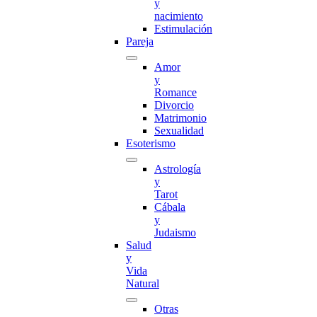
y
nacimiento
Estimulación
Pareja
Amor
y
Romance
Divorcio
Matrimonio
Sexualidad
Esoterismo
Astrología
y
Tarot
Cábala
y
Judaismo
Salud
y
Vida
Natural
Otras