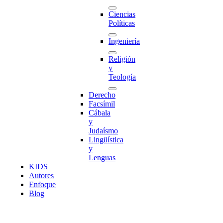
Ciencias
Políticas
Ingeniería
Religión
y
Teología
Derecho
Facsímil
Cábala
y
Judaísmo
Lingüística
y
Lenguas
K
I
D
S
Autores
Enfoque
Blog