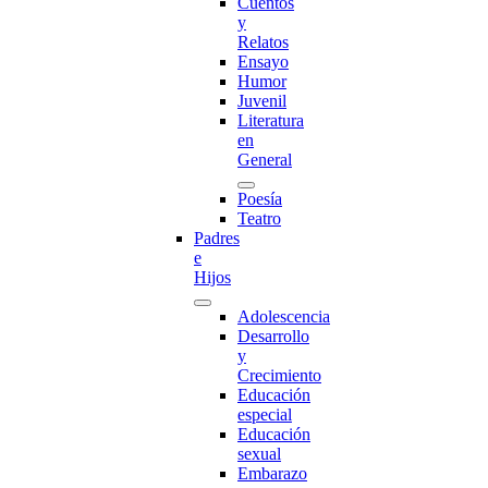
Cuentos
y
Relatos
Ensayo
Humor
Juvenil
Literatura
en
General
Poesía
Teatro
Padres
e
Hijos
Adolescencia
Desarrollo
y
Crecimiento
Educación
especial
Educación
sexual
Embarazo