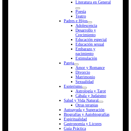
Literatura en General
Poesía
Teatro
Padres e Hijos
Adolescencia
Desarrollo y
Crecimiento
Educación especial
Educación sexual
Embarazo y
nacimiento
Estimulación
Pareja
Amor y Romance
Divorcio
Matrimonio
Sexualidad
Esoterismo
Astrología y Tarot
Cábala y Judaismo
Salud y Vida Natural
Otras terapias
Autoayuda y Superación
Biografías y Autobiografías
Espiritualidad
Gastronomía y Licores
Guía Práctica