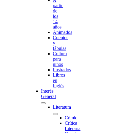
A
partir
de
los
14
años
Animados
Cuentos
y
fábulas
Cultura
para
niños
Ilustrados
Libros
en
Inglés
Interés
General
Literatura
Cómic
Crítica
Literaria